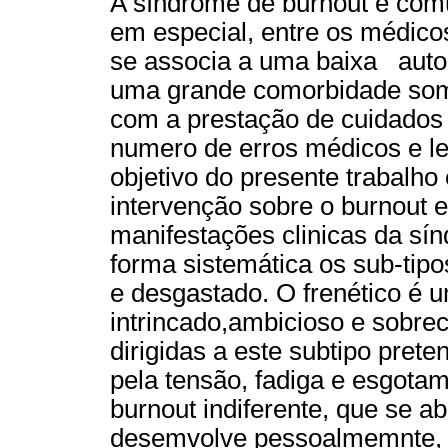
A síndrome de burnout é comú
em especial, entre os médico
se associa a uma baixa aut
uma grande comorbidade soma
com a prestação de cuidados
numero de erros médicos e l
objetivo do presente trabalho
intervenção sobre o burnout 
manifestações clinicas da sí
forma sistemática os sub-tipo
e desgastado. O frenético é u
intrincado,ambicioso e sobre
dirigidas a este subtipo pret
pela tensão, fadiga e esgotam
burnout indiferente, que se a
desemvolve pessoalmemnte, 