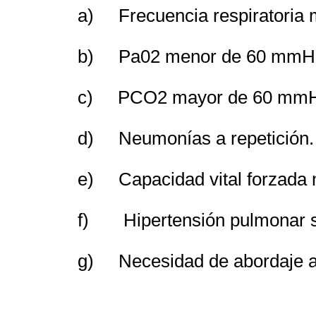
a) Frecuencia respiratoria m
b) Pa02 menor de 60 mmH
c) PCO2 mayor de 60 mmH
d) Neumonías a repetición.
e) Capacidad vital forzada m
f) Hipertensión pulmonar s
g) Necesidad de abordaje an