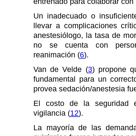
entrenado para colaborar con 
Un inadecuado o insuficient
llevar a complicaciones crít
anestesiólogo, la tasa de mo
no se cuenta con person
reanimación (
6
).
Van de Velde (
3
) propone q
fundamental para un correct
provea sedación/anestesia fue
El costo de la seguridad 
vigilancia (
12
).
La mayoría de las demanda