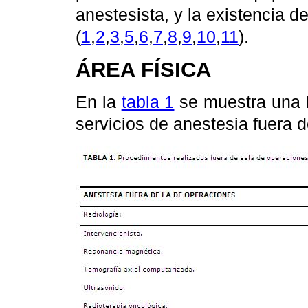
anestesista, y la existencia 
(
1
,
2
,
3
,
5
,
6
,
7
,
8
,
9
,
10
,
11
).
ÁREA FÍSICA
En la
tabla 1
se muestra una l
servicios de anestesia fuera d