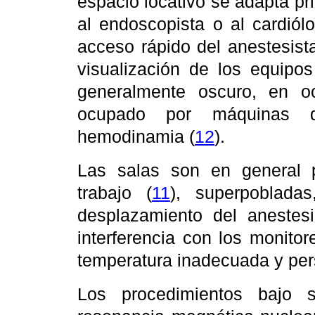
espacio locativo se adapta prio
al endoscopista o al cardiól
acceso rápido del anestesista
visualización de los equipo
generalmente oscuro, en o
ocupado por máquinas 
hemodinamia (
12
).
Las salas son en general 
trabajo (
11
), superpoblada
desplazamiento del anestesi
interferencia con los monitor
temperatura inadecuada y per
Los procedimientos bajo 