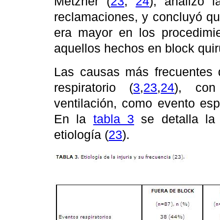
Metzner (
23
,
24
),
analizó l
reclamaciones, y concluyó que
era mayor en los procedimie
aquellos hechos en block quir
Las causas más frecuentes d
respiratorio (
3
,
23
,
24
), con
ventilación, como evento es
En la
tabla 3
se detalla la
etiología (
23
).