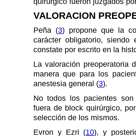
quirúrgico fueron juzgados po
VALORACION PREOP
Peña (
3
) propone que la co
carácter obligatorio, siendo
constate por escrito en la histo
La valoración preoperatoria 
manera que para los pacien
anestesia general (
3
).
No todos los pacientes son 
fuera de block quirúrgico, po
selección de los mismos.
Evron y Ezri (
10
), y poster