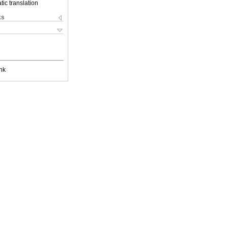
ic translation
ks
nk