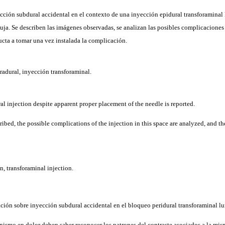
ción subdural accidental en el contexto de una inyección epidural transforaminal
uja. Se describen las imágenes observadas, se analizan las posibles complicaciones
ducta a tomar una vez instalada la complicación.
radural, inyección transforaminal.
l injection despite apparent proper placement of the needle is reported.
ibed, the possible complications of the injection in this space are analyzed, and th
n, transforaminal injection.
ción sobre inyección subdural accidental en el bloqueo peridural transforaminal l
nismo en dolor deben saber reconocer los patrones del contraste asociados a la mis