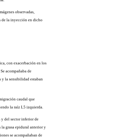
 imágenes observadas,
s de la inyección en dicho
ica, con exacerbación en los
o. Se acompañaba de
s y la sensibilidad estaban
migración caudal que
iendo la raíz L5 izquierda.
y del sector inferior de
la grasa epidural anterior y
raciones se acompañaban de