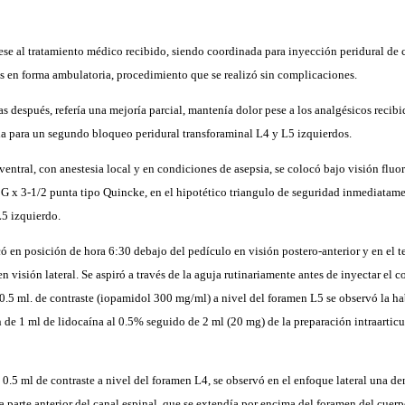
ese al tratamiento médico recibido, siendo coordinada para inyección peridural de c
 en forma ambulatoria, procedimiento que se realizó sin complicaciones.
as después, refería una mejoría parcial, mantenía dolor pese a los analgésicos recib
da para un segundo bloqueo peridural transforaminal L4 y L5 izquierdos.
ventral, con anestesia local y en condiciones de asepsia, se colocó bajo visión flu
G x 3-1/2 punta tipo Quincke, en el hipotético triangulo de seguridad inmediatam
L5 izquierdo.
ó en posición de hora 6:30 debajo del pedículo en visión postero-anterior y en el t
 visión lateral. Se aspiró a través de la aguja rutinariamente antes de inyectar el c
 0.5 ml. de contraste (iopamidol 300 mg/ml) a nivel del foramen L5 se observó la ha
 de 1 ml de lidocaína al 0.5% seguido de 2 ml (20 mg) de la preparación intraarticu
 0.5 ml de contraste a nivel del foramen L4, se observó en el enfoque lateral una d
parte anterior del canal espinal, que se extendía por encima del foramen del cuerpo