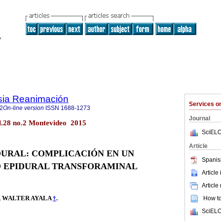
sia Reanimación
Services 
2
On-line version
ISSN
1688-1273
Journal
l.28 no.2 Montevideo 2015
SciELO
Article
DURAL: COMPLICACIÓN EN UN
Spanis
 EPIDURAL TRANSFORAMINAL
Article
Article
, WALTER AYALA
†
.
How to 
SciELO