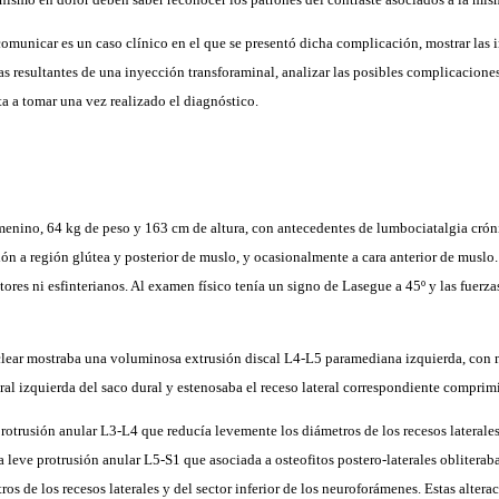
 comunicar es un caso clínico en el que se presentó dicha complicación, mostrar las
las resultantes de una inyección transforaminal, analizar las posibles complicacione
ta a tomar una vez realizado el diagnóstico.
menino, 64 kg de peso y 163 cm de altura, con antecedentes de lumbociatalgia crón
ión a región glútea y posterior de muslo, y ocasionalmente a cara anterior de musl
otores ni esfinterianos. Al examen físico tenía un signo de Lasegue a 45º y las fuerza
lear mostraba una voluminosa extrusión discal L4-L5 paramediana izquierda, con 
ral izquierda del saco dural y estenosaba el receso lateral correspondiente comprim
otrusión anular L3-L4 que reducía levemente los diámetros de los recesos laterales 
eve protrusión anular L5-S1 que asociada a osteofitos postero-laterales obliteraba 
os de los recesos laterales y del sector inferior de los neuroforámenes. Estas alte