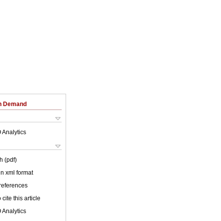
on Demand
 Analytics
h (pdf)
 in xml format
 references
cite this article
 Analytics