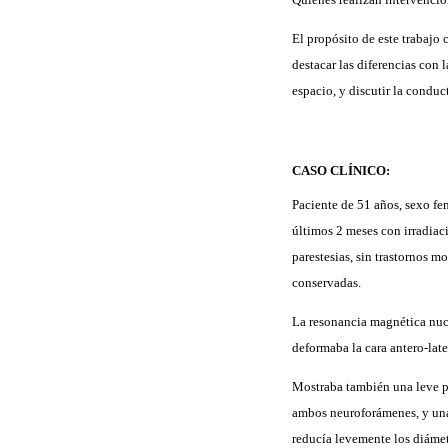
El propósito de este trabajo
destacar las diferencias con 
espacio, y discutir la conduc
CASO CLÍNICO:
Paciente de 51 años, sexo fe
últimos 2 meses con irradiac
parestesias, sin trastornos m
conservadas.
La resonancia magnética nuc
deformaba la cara antero-late
Mostraba también una leve pr
ambos neuroforámenes, y una l
reducía levemente los diámetr