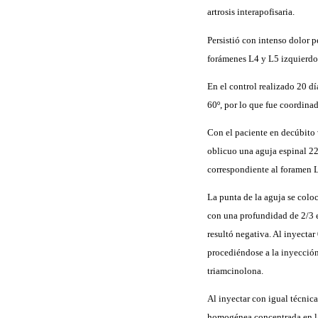
artrosis interapofisaria.
Persistió con intenso dolor p
forámenes L4 y L5 izquierdos
En el control realizado 20 dí
60º, por lo que fue coordina
Con el paciente en decúbito 
oblicuo una aguja espinal 22
correspondiente al foramen 
La punta de la aguja se coloc
con una profundidad de 2/3 en
resultó negativa. Al inyectar
procediéndose a la inyección
triamcinolona.
Al inyectar con igual técnica
homogénea concentrada en la 