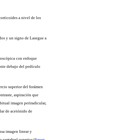
orticoides a nivel de los
idos y un signo de Lasegue a
oroscópica con enfoque
ente debajo del pedículo
ercio superior del forámen
ontraste, aspiración que
bitual imagen periradicular,
lar de acetónido de
ensa imagen linear y
 vertebral superior (
figura