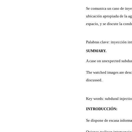
Se comunica un caso de inyec
ubicación apropiada de la ag
espacio, y se discute la con
Palabras clave: inyección int
SUMMARY.
A case on unexpected subdura
The watched images are descr
discussed.
Key words: subdural injectio
INTRODUCCIÓN:
Se dispone de escasa informa
Quienes realizan intervencio