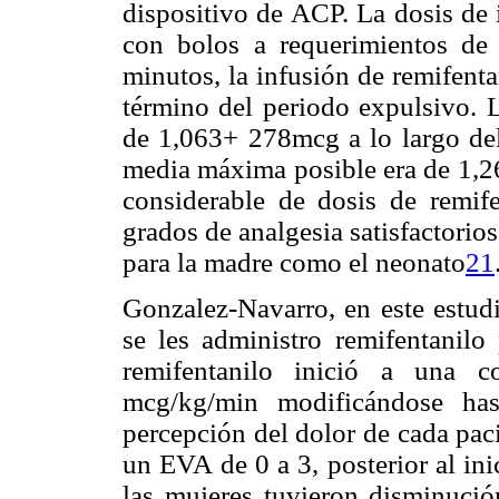
dispositivo de ACP. La dosis de
con bolos a requerimientos de
minutos, la infusión de remifent
término del periodo expulsivo. L
de 1,063+ 278mcg a lo largo del
media máxima posible era de 1,
considerable de dosis de remif
grados de analgesia satisfactorios
para la madre como el neonato
21
Gonzalez-Navarro, en este estud
se les administro remifentanilo 
remifentanilo inició a una c
mcg/kg/min modificándose ha
percepción del dolor de cada paci
un EVA de 0 a 3, posterior al ini
las mujeres tuvieron disminució