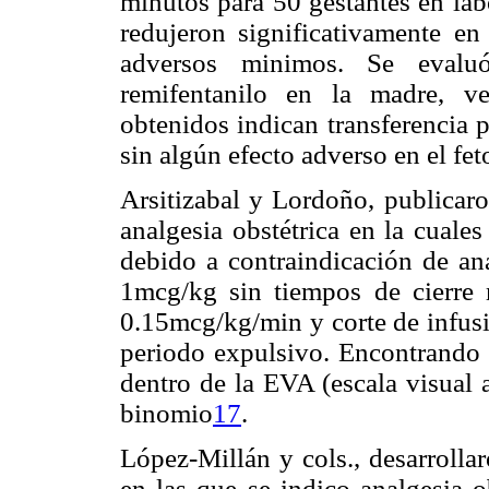
minutos para 50 gestantes en lab
redujeron significativamente e
adversos minimos. Se evaluó
remifentanilo en la madre, ve
obtenidos indican transferencia p
sin algún efecto adverso en el fet
Arsitizabal y Lordoño, publicaro
analgesia obstétrica en la cuale
debido a contraindicación de ana
1mcg/kg sin tiempos de cierre 
0.15mcg/kg/min y corte de infusi
periodo expulsivo. Encontrando 
dentro de la EVA (escala visual a
binomio
17
.
López-Millán y cols., desarrolla
en las que se indico analgesia o