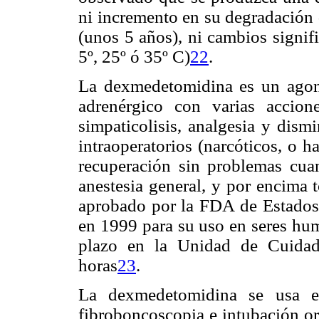
ni incremento en su degradación
(unos 5 años), ni cambios signifi
5º, 25º ó 35º C)
22
.
La dexmedetomidina es un agoni
adrenérgico con varias accione
simpaticolisis, analgesia y dism
intraoperatorios (narcóticos, o h
recuperación sin problemas cu
anestesia general, y por encima t
aprobado por la FDA de Estados
en 1999 para su uso en seres hum
plazo en la Unidad de Cuidad
horas
23
.
La dexmedetomidina se usa en
fibroboncoscopia e intubación or