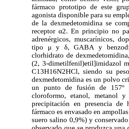
fármaco prototipo de este gru
agonista disponible para su emple
de la dexmedetomidina se comp
receptor
α
2. En principio no pa
adrenérgicos, muscarínicos, dop
tipo
μ
y
δ
, GABA y benzodia
clorhidrato de dexmedetomidina,
(2, 3-dimetilfenil)etil]imidazol
C13H16N2HCl, siendo su peso 
dexmedetomidina es un polvo cris
un punto de fusión de 157º C
cloroformo, etanol, metanol y
precipitación en presencia de
fármaco es envasado en ampollas 
suero salino 0,9%) y conservado 
observado que se produzca una di