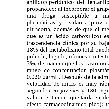
anilidopiperidínico del fentani
propanóico; al incorporar el grupo
una droga susceptible a inac
plasmáticas y tisulares, prov
ultracorta, además de que el met
que es un ácido carboxílico) e
trascendencia clínica por su baj
18% del metabolismo total puede 
pulmón, hígado, riñones e intest
3%, de manera que los trastornos 
rango de concentración plasmát
0.020
μ
g/mL. Después de la admin
velocidad de inicio es muy rá
segundos en jóvenes y 130 segu
valorar el tiempo que tarda en al
efecto farmacodinámico pico); 