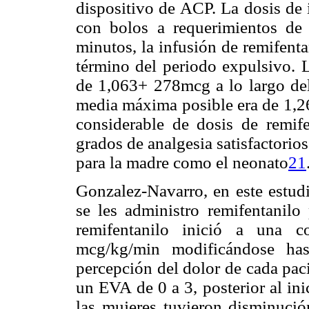
dispositivo de ACP. La dosis de
con bolos a requerimientos de
minutos, la infusión de remifent
término del periodo expulsivo. L
de 1,063+ 278mcg a lo largo del
media máxima posible era de 1,
considerable de dosis de remif
grados de analgesia satisfactorios
para la madre como el neonato
21
Gonzalez-Navarro, en este estud
se les administro remifentanilo 
remifentanilo inició a una c
mcg/kg/min modificándose ha
percepción del dolor de cada paci
un EVA de 0 a 3, posterior al ini
las mujeres tuvieron disminució