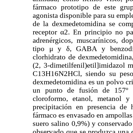
fármaco prototipo de este gru
agonista disponible para su emple
de la dexmedetomidina se comp
receptor
α
2. En principio no pa
adrenérgicos, muscarínicos, dop
tipo
μ
y
δ
, GABA y benzodia
clorhidrato de dexmedetomidina,
(2, 3-dimetilfenil)etil]imidazol
C13H16N2HCl, siendo su peso 
dexmedetomidina es un polvo cris
un punto de fusión de 157º C
cloroformo, etanol, metanol y
precipitación en presencia de
fármaco es envasado en ampollas 
suero salino 0,9%) y conservado 
observado que se produzca una di