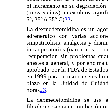
ni incremento en su degradación
(unos 5 años), ni cambios signifi
5º, 25º ó 35º C)
22
.
La dexmedetomidina es un agoni
adrenérgico con varias accione
simpaticolisis, analgesia y dism
intraoperatorios (narcóticos, o h
recuperación sin problemas cu
anestesia general, y por encima t
aprobado por la FDA de Estados
en 1999 para su uso en seres hum
plazo en la Unidad de Cuidad
horas
23
.
La dexmedetomidina se usa en
fibroboncoscopia e intubación or