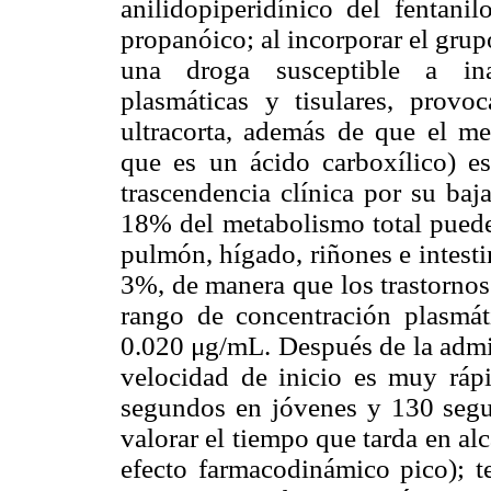
anilidopiperidínico del fentani
propanóico; al incorporar el grupo
una droga susceptible a inac
plasmáticas y tisulares, prov
ultracorta, además de que el met
que es un ácido carboxílico) e
trascendencia clínica por su baj
18% del metabolismo total puede 
pulmón, hígado, riñones e intest
3%, de manera que los trastornos 
rango de concentración plasmát
0.020
μ
g/mL. Después de la admin
velocidad de inicio es muy rá
segundos en jóvenes y 130 segu
valorar el tiempo que tarda en al
efecto farmacodinámico pico); 