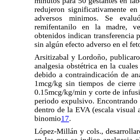
minutos para 50 gestantes en lab
redujeron significativamente e
adversos minimos. Se evaluó
remifentanilo en la madre, ve
obtenidos indican transferencia p
sin algún efecto adverso en el fet
Arsitizabal y Lordoño, publicaro
analgesia obstétrica en la cuale
debido a contraindicación de ana
1mcg/kg sin tiempos de cierre 
0.15mcg/kg/min y corte de infusi
periodo expulsivo. Encontrando 
dentro de la EVA (escala visual a
binomio
17
.
López-Millán y cols., desarrolla
en las que se indico analgesia o