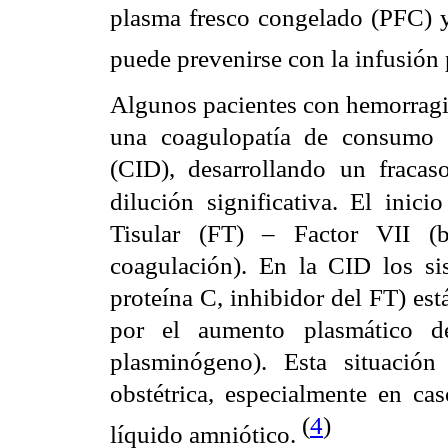
plasma fresco congelado (PFC) y
puede prevenirse con la infusión
Algunos pacientes con hemorragia
una coagulopatía de consumo o
(CID), desarrollando un fraca
dilución significativa.
El inici
Tisular (FT) – Factor VII (b
coagulación). En la CID los sis
proteína C, inhibidor del FT) está
por el aumento plasmático de
plasminógeno). Esta situació
obstétrica, especialmente en c
(
4
)
líquido amniótico.