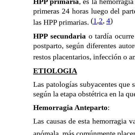
HPP primaria
, es la hemorragia
primeras 24 horas luego del part
(
1
,
2
,
4
)
las HPP primarias.
HPP secundaria
o tardía ocurre
postparto, según diferentes auto
restos placentarios, infección o 
ETIOLOGIA
Las patologías subyacentes que s
según la etapa obstétrica en la qu
Hemorragia Anteparto
:
Las causas de esta hemorragia va
anómala, más comúnmente placent