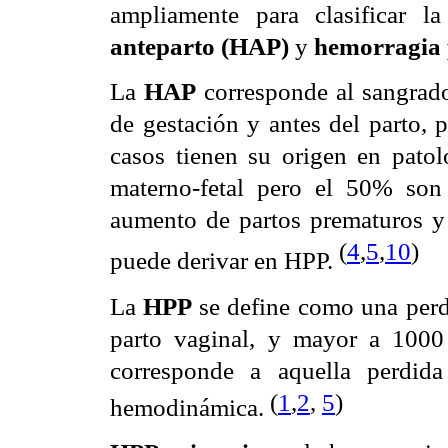
ampliamente para clasificar l
anteparto (HAP)
y
hemorragia 
La
HAP
corresponde al sangrado
de gestación y antes del parto,
casos tienen su origen en pato
materno-fetal pero el 50% so
aumento de partos prematuros y
(
4
,
5
,
10
)
puede derivar en HPP.
La
HPP
se define como una perd
parto vaginal, y mayor a 1000
corresponde a aquella perdida
(
1
,
2
,
5
)
hemodinámica.