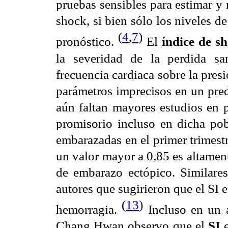
pruebas sensibles para estimar y
shock, si bien sólo los niveles d
(
4
,
7
)
pronóstico.
El
índice de sh
la severidad de la perdida sa
frecuencia cardiaca sobre la presi
parámetros imprecisos en un pred
aún faltan mayores estudios en p
promisorio incluso en dicha pob
embarazadas en el primer trimest
un valor mayor a 0,85 es altamen
de embarazo ectópico. Similares
autores que sugirieron que el SI 
(
13
)
hemorragia.
Incluso en un a
Chang Hwan observo que el
SI