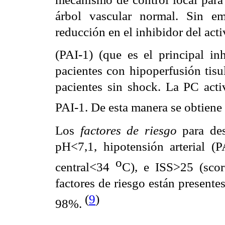
árbol vascular normal. Sin e
reducción en el inhibidor del ac
(PAI-1) (que es el principal in
pacientes con hipoperfusión tisu
pacientes sin shock. La PC acti
PAI-1. De esta manera se obtiene 
Los
factores de riesgo
para des
pH<7,1, hipotensión arterial 
o
central<34
C
), e ISS>25 (scor
factores de riesgo están presente
(
9
)
98%.