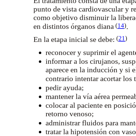
El tratamiento consta de una etapa 
punto de vista cardiovascular y r
como objetivo disminuir la liber
(
14
)
en distintos órganos diana
.
(
21
)
En la etapa inicial se debe:
reconocer y suprimir el agen
informar a los cirujanos, sus
aparece en la inducción y si e
contrario intentar acortar los
pedir ayuda;
mantener la vía aérea permea
colocar al paciente en posici
retorno venoso;
administrar fluidos para man
tratar la hipotensión con vas