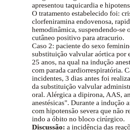
apresentou taquicardia e hipoten
O tratamento estabelecido foi: cri
clorfeniramina endovenosa, rapid
hemodinâmica, suspendendo-se o 
cutâneo positivo para atracurio.
Caso 2: paciente do sexo feminin
substituição valvular aórtica por
25 anos, na qual na indução anest
com parada cardiorrespiratória. 
incidentes, 3 dias antes foi realiz
da substituição valvular administ
oral. Alérgica a dipirona, AAS, a
anestésicas". Durante a indução a
com hipotensão severa que não r
indo a óbito no bloco cirúrgico.
Discussão:
a incidência das reaçõ