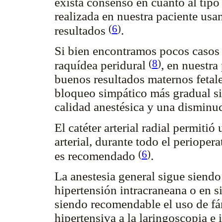
exista consenso en cuanto al tip
realizada en nuestra paciente us
(
6
)
resultados
.
Si bien encontramos pocos casos
(
8
)
raquídea peridural
, en nuestra
buenos resultados maternos fetale
bloqueo simpático más gradual si
calidad anestésica y una disminu
El catéter arterial radial permiti
arterial, durante todo el perioper
(
6
)
es recomendado
.
La anestesia general sigue siend
hipertensión intracraneana o en s
siendo recomendable el uso de f
hipertensiva a la laringoscopia e