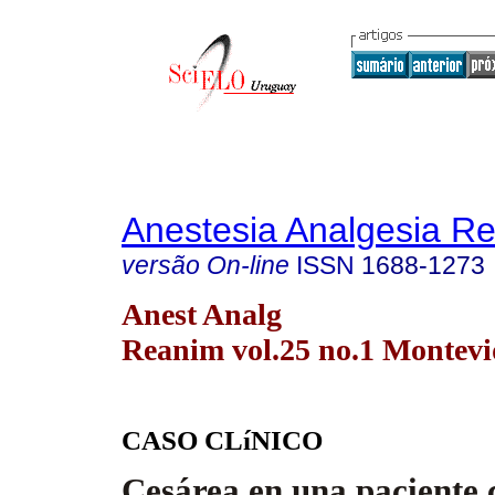
Anestesia Analgesia R
versão On-line
ISSN
1688-1273
Anest Analg
Reanim vol.25 no.1 Montev
CASO CLíNICO
Cesárea en una paciente 