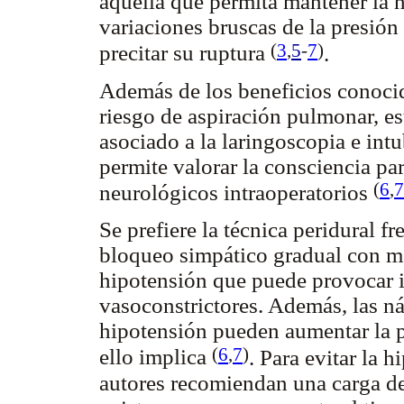
aquella que permita mantener la 
variaciones bruscas de la presió
(
3
,
5
-
7
)
precitar su ruptura
.
Además de los beneficios conocido
riesgo de aspiración pulmonar, es
asociado a la laringoscopia e int
permite valorar la consciencia par
(
6
,
7
neurológicos intraoperatorios
Se prefiere la técnica peridural f
bloqueo simpático gradual con 
hipotensión que puede provocar i
vasoconstrictores. Además, las n
hipotensión pueden aumentar la pr
(
6
,
7
)
ello implica
. Para evitar la 
autores recomiendan una carga de