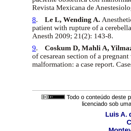
Revista Mexicana de Anestesiol
8
.
Le L, Wending A.
Anestheti
patient with rupture of a cerebell
Anesth 2009; 21(2): 143-8.
9
.
Coskum D, Mahli A, Yilmaz
of cesarean section of a pregnan
malformation: a case report. Cas
Todo o conteúdo deste pe
licenciado sob um
Luis A. 
C
Montev