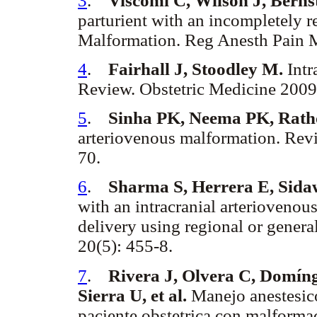
3
.
Viscomi C, Wilson J, Bernst
parturient with an incompletely 
Malformation. Reg Anesth Pain 
4
.
Fairhall J, Stoodley M.
Intr
Review. Obstetric Medicine 2009
5
.
Sinha PK, Neema PK, Rath
arteriovenous malformation. Revi
70.
6
.
Sharma S, Herrera E, Sida
with an intracranial arteriovenou
delivery using regional or gener
20(5): 455-8.
7
.
Rivera J, Olvera C, Domín
Sierra U, et al.
Manejo anestesic
paciente obstetrica con malforma