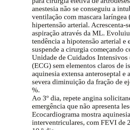
para cirurgia eletiva de artrodes
anestesia não se conseguiu a int
ventilação com mascara laríngea 
hipertensão arterial. Acrescenta-
aspiração através da ML. Evolui
tendência a hipotensão arterial 
suspende a cirurgia começando c
Unidade de Cuidados Intensivos 
(ECG) sem elementos claros de i
aquinesia extensa anteroseptal e 
severa diminuição da fração de e
%.
Ao 3º dia, repete angina solicit
emergência que não apresenta lesõ
Ecocardiograma mostra aquinesia
interventriculares, com FEVI de 