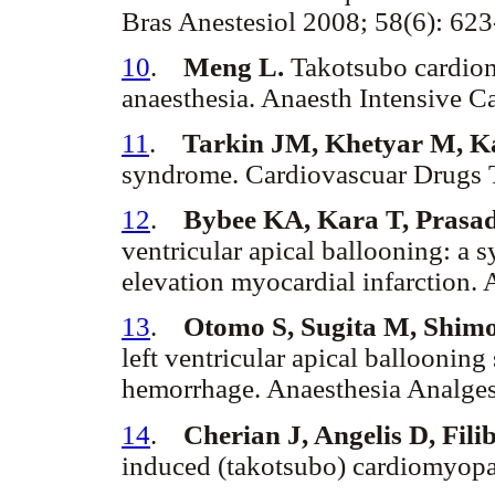
Bras Anestesiol 2008; 58(6): 62
10
.
Meng L.
Takotsubo cardiom
anaesthesia. Anaesth Intensive C
11
.
Tarkin JM, Khetyar M, K
syndrome. Cardiovascuar Drugs 
12
.
Bybee KA, Kara T, Prasad 
ventricular apical ballooning: a
elevation myocardial infarction.
13
.
Otomo S, Sugita M, Shimo
left ventricular apical ballooni
hemorrhage. Anaesthesia Analges
14
.
Cherian J, Angelis D, Fili
induced (takotsubo) cardiomyopa