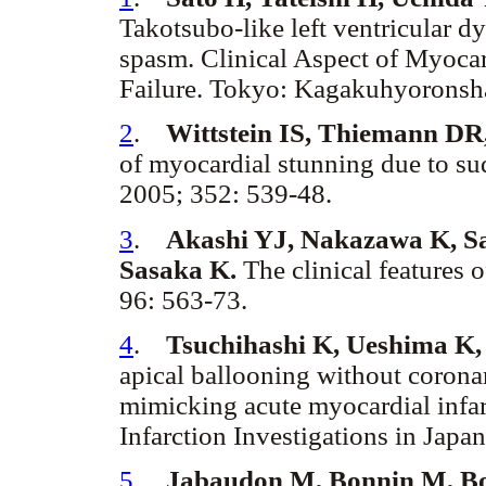
Takotsubo-like left ventricular d
spasm. Clinical Aspect of Myocar
Failure. Tokyo: Kagakuhyoronsha
2
.
Wittstein IS, Thiemann DR,
of myocardial stunning due to su
2005; 352: 539-48.
3
.
Akashi YJ, Nakazawa K, S
Sasaka K.
The clinical features
96: 563-73.
4
.
Tsuchihashi K, Ueshima K, 
apical ballooning without coronar
mimicking acute myocardial infa
Infarction Investigations in Japa
5
.
Jabaudon M, Bonnin M, Bo