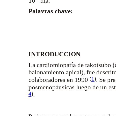
10 º dia.
Palavras chave:
INTRODUCCION
La cardiomiopatía de takotsubo (d
balonamiento apical), fue descrit
(
1
)
colaboradores en 1990
. Se pr
posmenopáusicas luego de un est
4
)
.