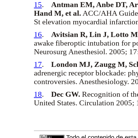
15
.
Antman EM, Anbe DT, Ar
Hand M, et al.
ACC/AHA Guidelin
St elevation myocardial infarctio
16
.
Avitsian R, Lin J, Lotto 
awake fiberoptic intubation for p
Neurosurg Anesthesiol. 2005; 17
17
.
London MJ, Zaugg M, S
adrenergic receptor blockade: phy
controversies. Anesthesiology. 2
18
.
Dec GW.
Recognition of th
United States. Circulation 2005;
Todo el contenido de esta 