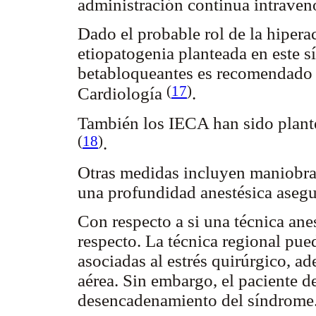
administración continua intraveno
Dado el probable rol de la hipera
etiopatogenia planteada en este s
betabloqueantes es recomendado 
(
17
)
Cardiología
.
También los IECA han sido plante
(
18
)
.
Otras medidas incluyen maniobra
una profundidad anestésica aseg
Con respecto a si una técnica anes
respecto. La técnica regional pue
asociadas al estrés quirúrgico, a
aérea. Sin embargo, el paciente d
desencadenamiento del síndrome