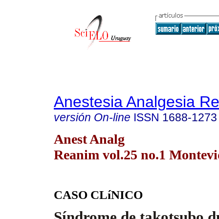
Anestesia Analgesia R
versión On-line
ISSN
1688-1273
Anest Analg
Reanim vol.25 no.1 Montev
CASO CLíNICO
Síndrome de takotsubo d