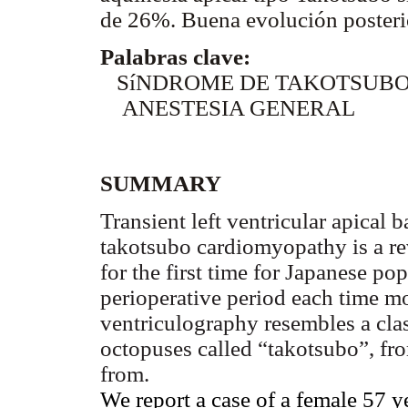
de 26%. Buena evolución posterio
Palabras clave:
SíNDROME DE TAKOTSUB
ANESTESIA GENERAL
SUMMARY
Transient left ventricular apical
takotsubo cardiomyopathy is a rev
for the first time for Japanese po
perioperative period each time mor
ventriculography resembles a clas
octopuses called “takotsubo”, fr
from.
We report a case of a female 57 y