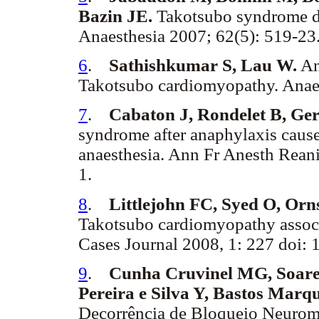
Bazin JE.
Takotsubo syndrome du
Anaesthesia 2007; 62(5): 519-23
6
.
Sathishkumar S, Lau W.
An
Takotsubo cardiomyopathy. Anaes
7
.
Cabaton J, Rondelet B, Ger
syndrome after anaphylaxis cause
anaesthesia. Ann Fr Anesth Rean
1.
8
.
Littlejohn FC, Syed O, Orn
Takotsubo cardiomyopathy associa
Cases Journal 2008, 1: 227 doi:
9
.
Cunha Cruvinel MG, Soares
Pereira e Silva Y, Bastos Marq
Decorrência de Bloqueio Neuromu