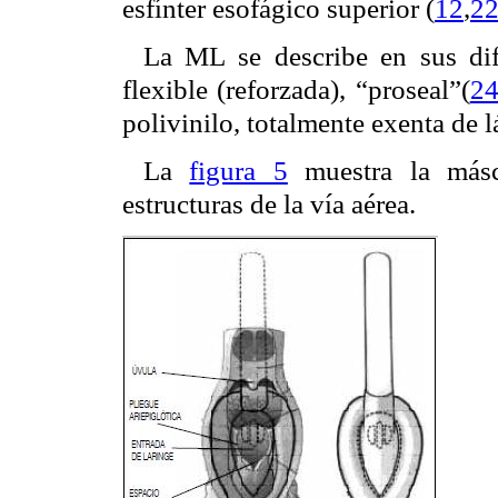
esfínter esofágico superior (
12
,
2
La ML se describe en sus dife
flexible (reforzada), “proseal”(
2
polivinilo, totalmente exenta de l
La
figura 5
muestra la másca
estructuras de la vía aérea.