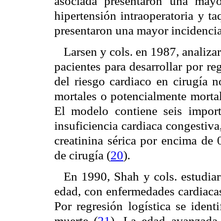
asociada presentaron una mayo
hipertensión intraoperatoria y t
presentaron una mayor incidencia
Larsen y cols. en 1987, analiza
pacientes para desarrollar por r
del riesgo cardiaco en cirugía n
mortales o potencialmente mortal
El modelo contiene seis importa
insuficiencia cardiaca congestiva
creatinina sérica por encima de 
de cirugía (
20
).
En 1990, Shah y cols. estudia
edad, con enfermedades cardiacas
Por regresión logística se ident
muerte (
21
). La edad avanzada,