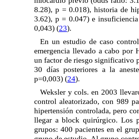
miocardio previo (odds ratio: 3.
8.28), p = 0.018), historia de hi
3.62), p = 0.047) e insuficiencia
0,043) (
23
).
En un estudio de caso control,
emergencia llevado a cabo por H
un factor de riesgo significativo
30 días posteriores a la anestes
p=0,003) (
24
).
Weksler y cols. en 2003 llevar
control aleatorizado, con 989 pa
hipertensión controlada, pero c
llegar a block quirúrgico. Los 
grupos: 400 pacientes en el gru
grupo de estudio. Al grupo contr