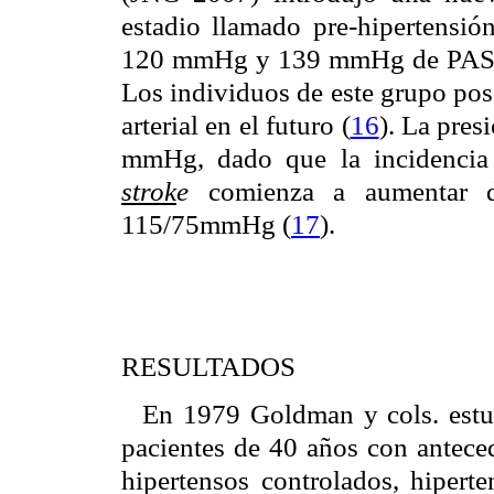
estadio llamado pre-hipertensión
120 mmHg y 139 mmHg de PAS 
Los individuos de este grupo pose
arterial en el futuro (
16
).
La presi
mmHg, dado que la incidencia 
strok
e
comienza a aumentar d
115/75mmHg (
17
).
RESULTADOS
En 1979 Goldman y cols. estu
pacientes de 40 años con anteced
hipertensos controlados, hiperte