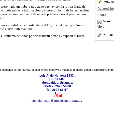
Automat
presentado un trabajo que tiene que ver con la rutina diaria del
Related lin
médicolegal de la información y consentimiento de la realización
uesta de cómo se puede llevar a la práctica a nivel personal y/o
Share
cto.
More
nuestra salida en el portal de SciELO, lo cual hace que Nuestra
More
eso a nivel Internacional.
Permali
el esfuerzo de todos podemos mantenernos y superar el nivel
the contents of this journal, except where otherwise noted, is licensed under a
Creative Common
Luis A. de Herrera 1483.
C.P 11.600
Montevideo, Uruguay.
Telefax: 2628 58 80
Tel: 2628 66 67
secretariasau@anestesiauruguay.uy