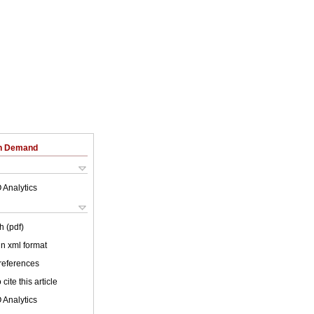
on Demand
 Analytics
h (pdf)
 in xml format
 references
cite this article
 Analytics