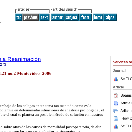
sia Reanimación
Services 
1273
Journal
l.21 no.2 Montevideo 2006
SciELO
Article
Spanis
Article
trabajo de los colegas en un tema tan mentado como es la
potermia en determinadas situaciones de anestesia prolongada , el
Article
obre el cual se plantea un posible método de solución en nuestros
How to 
SciELO
 sobre otras de las causas de morbilidad postoperatoria, de alta
os como son las naúseas y vómitos postoperatorios.