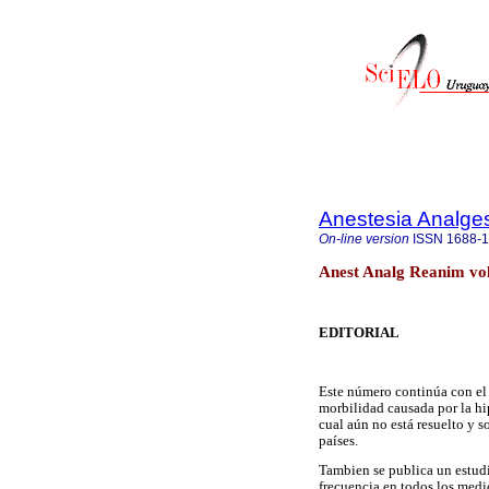
Anestesia Analge
On-line version
ISSN
1688-
Anest Analg Reanim vo
EDITORIAL
Este número continúa con el 
morbilidad causada por la hi
cual aún no está resuelto y s
países.
Tambien se publica un estudio
frecuencia en todos los medi