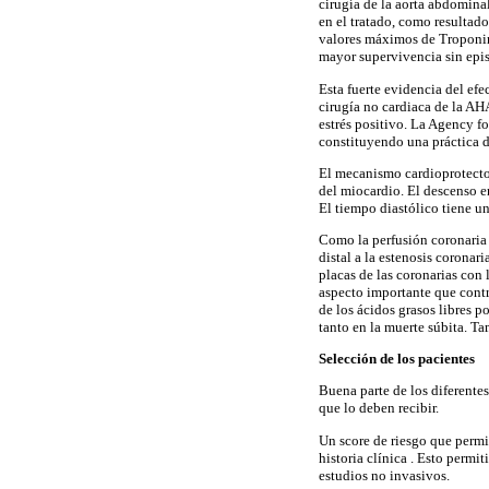
cirugía de la aorta abdomina
en el tratado, como resulta
valores máximos de Troponin
mayor supervivencia sin epis
Esta fuerte evidencia del efe
cirugía no cardiaca de la A
estrés positivo. La Agency f
constituyendo una práctica d
El mecanismo cardioprotector
del miocardio. El descenso en
El tiempo diastólico tiene u
Como la perfusión coronaria 
distal a la estenosis corona
placas de las coronarias con 
aspecto importante que contr
de los ácidos grasos libres p
tanto en la muerte súbita. Ta
Selección de los pacientes
Buena parte de los diferentes
que lo deben recibir.
Un score de riesgo que permi
historia clínica . Esto permit
estudios no invasivos.