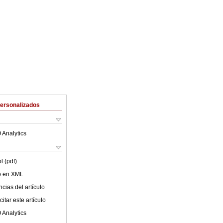
Personalizados
 Analytics
l (pdf)
lo en XML
cias del artículo
itar este artículo
 Analytics