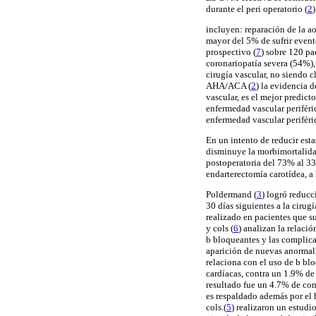
durante el peri operatorio (
2
)
incluyen: reparación de la a
mayor del 5% de sufrir event
prospectivo (
7
) sobre 120 pa
coronariopatía severa (54%), 
cirugía vascular, no siendo c
AHA/ACA (
2
) la evidencia 
vascular, es el mejor predict
enfermedad vascular periféric
enfermedad vascular perifér
En un intento de reducir est
disminuye la morbimortalidad
postoperatoria del 73% al 33
endarterectomía carotídea, a 
Poldermand (
3
) logró reducc
30 días siguientes a la cirug
realizado en pacientes que 
y cols (
6
) analizan la relació
b bloqueantes y las complic
aparición de nuevas anormal
relaciona con el uso de b b
cardíacas, contra un 1.9% de
resultado fue un 4.7% de com
es respaldado además por el 
cols.(
5
) realizaron un estudi