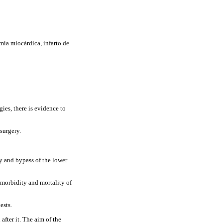
mia miocárdica, infarto de
gies, there is evidence to
surgery.
my and bypass of the lower
g morbidity and mortality of
ests.
after it. The aim of the