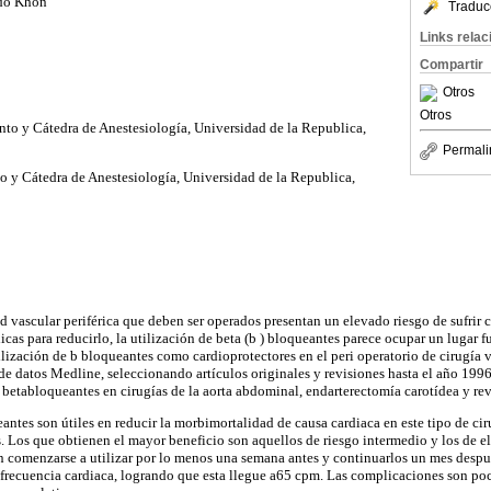
rdo Khon
Traduc
Links rela
Compartir
Otros
Otros
nto y Cátedra de Anestesiología, Universidad de la Republica,
Permali
to y Cátedra de Anestesiología, Universidad de la Republica,
 vascular periférica que deben ser operados presentan un elevado riesgo de sufrir 
icas para reducirlo, la utilización de beta (b ) bloqueantes parece ocupar un lugar 
utilización de b bloqueantes como cardioprotectores en el peri operatorio de cirugía
e de datos Medline, seleccionando artículos originales y revisiones hasta el año 1996
s betabloqueantes en cirugías de la aorta abdominal, endarterectomía carotídea y rev
ntes son útiles en reducir la morbimortalidad de causa cardiaca en este tipo de ci
 Los que obtienen el mayor beneficio son aquellos de riesgo intermedio y los de el
 comenzarse a utilizar por lo menos una semana antes y continuarlos un mes después
la frecuencia cardiaca, logrando que esta llegue a65 cpm. Las complicaciones son po