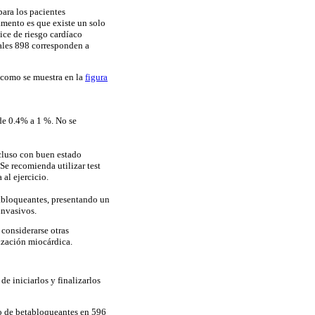
para los pacientes
mento es que existe un solo
dice de riesgo cardíaco
uales 898 corresponden a
l como se muestra en la
figura
 de 0.4% a 1 %. No se
ncluso con buen estado
Se recomienda utilizar test
 al ejercicio.
tabloqueantes, presentando un
invasivos.
considerarse otras
rización miocárdica.
e iniciarlos y finalizarlos
uso de betabloqueantes en 596