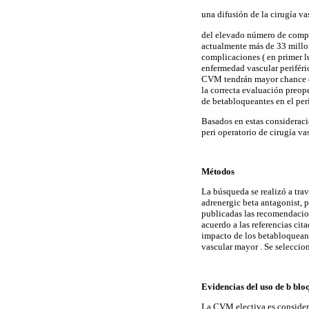
una difusión de la cirugía v
del elevado número de compl
actualmente más de 33 millon
complicaciones ( en primer lu
enfermedad vascular periféri
CVM tendrán mayor chance de 
la correcta evaluación preope
de betabloqueantes en el per
Basados en estas consideraci
peri operatorio de cirugía va
Métodos
La búsqueda se realizó a trav
adrenergic beta antagonist, 
publicadas las recomendacio
acuerdo a las referencias cit
impacto de los betabloqueant
vascular mayor . Se seleccion
Evidencias del uso de b bl
La CVM electiva es consider