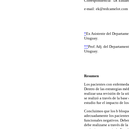
Correspondencia : Dr. Edua
e-mail: ek@redcamelot.com
*
Ex Asistente del Departame
Uruguay.
**
Prof. Adj. del Departamen
Uruguay.
Resumen
Los pacientes con enfermedad
Dentro de las estrategias méd
realizar una revisión de la 
se realizó a través de la bas
estudio fue el impacto de lo
Concluimos que los b bloquea
adecuadamente los pacientes.
funcionales negativos. Deben
debe realizarse a través de 