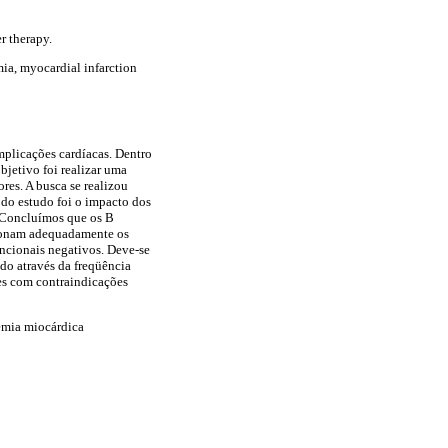
r therapy.
mia, myocardial infarction
mplicações cardíacas. Dentro
bjetivo foi realizar uma
res. A busca se realizou
 do estudo foi o impacto dos
. Concluímos que os B
ecionam adequadamente os
uncionais negativos. Deve-se
ado através da freqüência
es com contraindicações
uemia miocárdica