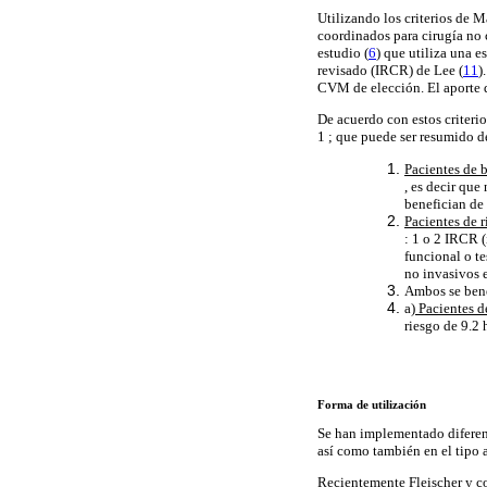
Utilizando los criterios de 
coordinados para cirugía no 
estudio (
6
) que utiliza una e
revisado (IRCR) de Lee (
11
)
CVM de elección. El aporte d
De acuerdo con estos criter
1 ; que puede ser resumido d
Pacientes de b
, es decir que
benefician de 
Pacientes de 
: 1 o 2 IRCR (
funcional o te
no invasivos e
Ambos se bene
a
) Pacientes d
riesgo de 9.2 
Forma de utilización
Se han implementado diferente
así como también en el tipo a 
Recientemente Fleischer y co