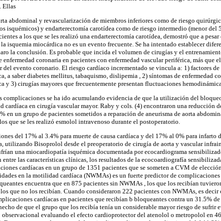
. Ellas
orta abdominal y revascularización de miembros inferiores como de riesgo quirúrgic
os isquémicos) y endarterectomía carotídea como de riesgo intermedio (menor del 
cientes a los que se les realizó una endarterectomía carotídea, demostró que a pesar 
la isquemia miocárdica no es un evento frecuente. Se ha intentado establecer diferen
laro la conclusión. Es probable que incida el volumen de cirugías y el entrenamient
de enfermedad coronaria en pacientes con enfermedad vascular periférica, más que el 
or del evento coronario. El riesgo cardíaco incrementado se vincula a: 1) factores d
a, a saber diabetes mellitus, tabaquismo, dislipemia , 2) síntomas de enfermedad co
ica y 3) cirugías mayores que frecuentemente presentan fluctuaciones hemodinámica
as complicaciones se ha ido acumulando evidencia de que la utilización del bloqueo
 cardíaca en cirugía vascular mayor. Raby y cols. (4) encontraron una reducción d
% en un grupo de pacientes sometidos a reparación de aneurisma de aorta abdomina
los que se les realizó esmolol intravenoso durante el postoperatorio.
iones del 17% al 3.4% para muerte de causa cardíaca y del 17% al 0% para infarto d
ía, utilizando Bisoprolol desde el preoperatorio de cirugía de aorta y vascular infrai
sufrían una miocardiopatía isquémica documentada por ecocardiograma sensibiliz
n entre las características clínicas, los resultados de la ecocoardiografía sensibiliz
aciones cardíacas en un grupo de 1351 pacientes que se someten a CVM de elección
idades en la motilidad cardíaca (NWMAs) es un fuerte predictor de complicaciones
loqueantes encuentra que en 875 pacientes sin NWMAs , los que los recibían tuvier
 los que no los recibían. Cuando consideraron 222 pacientes con NWMAs, es decir 
plicaciones cardíacas en pacientes que recibían b bloqueantes contra un 31.5% de l
hecho de que el grupo que los recibía tenía un considerable mayor riesgo de sufrir e
o observacional evaluando el efecto cardioprotector del atenolol o metropolol en 4