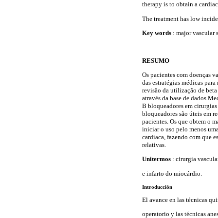
therapy is to obtain a cardia
The treatment has low inciden
Key words
: major vascular 
RESUMO
Os pacientes com doenças vas
das estratégias médicas para
revisão da utilização de bet
através da base de dados Med
B bloqueadores em cirurgias 
bloqueadores são úteis em re
pacientes. Os que obtem o ma
iniciar o uso pelo menos uma
cardíaca, fazendo com que e
relativas.
Unitermos
: cirurgia vascul
e infarto do miocárdio.
Introducción
El avance en las técnicas qui
operatorio y las técnicas an