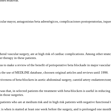
ones relativas.
scular mayor, antagonistas beta adrenérgicos, complicaciones postoperatorias, isque
heral vascular surgery, are at high risk of cardiac complications. Among other strate
r therapy in these patients.
as to make a review of the benefit of perioperative beta blockade in major vascular 
s the use of MEDLINE database, choosen original articles and reviews until 1996.
ctiveness of beta-blockers in aortic abdominal surgery, carotid artery endarterecto
was that, in selected patients the treatment with beta-blockers is useful in reducin
in those surgeries.
 patients who are at medium risk and in high risk patients with negative functional t
t is when is started at least one week before the surgery, and is prolonged one month 