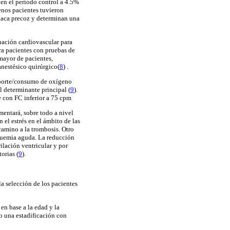
 en el período control a 4.5%
enos pacientes tuvieron
íaca precoz y determinan una
luación cardiovascular para
ra pacientes con pruebas de
mayor de pacientes,
anestésico quirúrgico(
8
) .
 aporte/consumo de oxígeno
l determinante principal (
9
).
e con FC inferior a 75 cpm
mentará, sobre todo a nivel
el estrés en el ámbito de las
 camino a la trombosis. Otro
squemia aguda. La reducción
rilación ventricular y por
orias (
9
).
la selección de los pacientes
en base a la edad y la
y/o una estadificación con