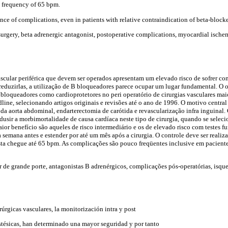
c frequency of 65 bpm.
ce of complications, even in patients with relative contraindication of beta-blocke
surgery, beta adrenergic antagonist, postoperative complications, myocardial ische
cular periférica que devem ser operados apresentam um elevado risco de sofrer co
 reduzirlas, a utilização de B bloqueadores parece ocupar um lugar fundamental. O o
a bloqueadores como cardioprotetores no peri operatório de cirurgias vasculares maio
line, selecionando artigos originais e revisões até o ano de 1996. O motivo central
da aorta abdominal, endarterectomia de carótida e revascularização infra inguinal
dusir a morbimortalidade de causa cardíaca neste tipo de cirurgia, quando se sel
ior benefício são aqueles de risco intermediário e os de elevado risco com testes f
 semana antes e estender por até um mês após a cirurgia. O controle deve ser realiz
sta chegue até 65 bpm. As complicações são pouco freqüentes inclusive em pacient
ar de grande porte, antagonistas B adrenérgicos, complicações pós-operatórias, isq
rúrgicas vasculares, la monitorización intra y post
estésicas, han determinado una mayor seguridad y por tanto