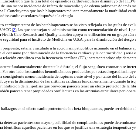
l. Encontraron que la tasa total de episodios cardiovasculares disminuyó del 11.3%
do de una menor incidencia de infarto de miocardio y de edema pulmonar. Además m
a I. Concluyeron que los b bloqueantes reducen marcadamente la morbilidad card
odios cardiovasculares después de la cirugía.
cto cardioprotector de los betabloqueantes se ha visto reflejada en las guías de eva
HA/ACC (
2
), las que aconsejan su administración como recomendación de nivel 1 pa
or Health Care Research and Quality también apoya su utilización en un grupo aún 
e seguridad para el Instituto de Medicina en U.S.A, para la disminución del riesgo 
 propuesto, estaría vinculado a la acción simpáticolitica actuando en el balance
 el consumo (por disminución de la frecuencia cardíaca y la contractilidad ) sería e
na relación curvilínea con la frecuencia cardíaca (FC), incrementándose rápidament
ocurre fundamentalmente durante la diástole, el flujo sanguíneo coronario se incre
ria. Por otro lado los cambios hemodinámicos producidos por estas drogas disminuyen 
la consiguiente menor incidencia de rupturas a este nivel y por tanto del inicio del
ibuye es la disminución de las arritmias cardíacas fundamentalmente durante la i
or inhibición de la lipólisis que provocan parecen tener un efecto protector de la fib
mbién parecen tener propiedades profilácticas en las arritmias auriculares peri operat
 hallazgos en el efecto cardioprotector de los beta bloqueantes, puede ser debido a 
ta detectar pacientes con mayor posibilidad de complicaciones puede determinarse 
irá identificar aquellos pacientes en los que se justifica una estrategia terapéutica 