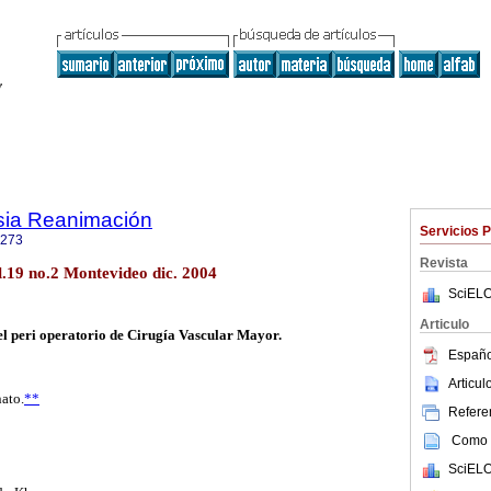
sia Reanimación
Servicios 
1273
Revista
.19 no.2 Montevideo dic. 2004
SciELO
Articulo
el peri operatorio de Cirugía Vascular Mayor.
Españo
Articu
ato.
**
Referen
Como c
SciELO