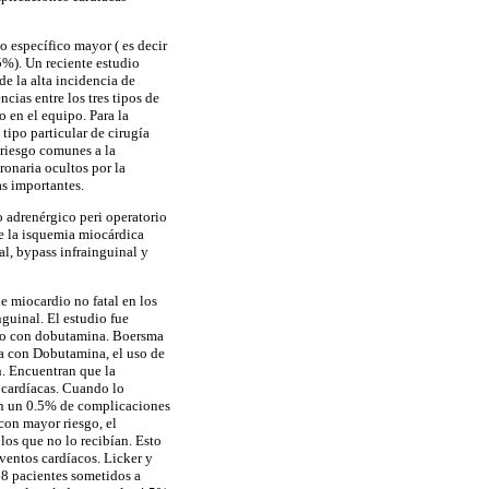
o específico mayor ( es decir
5%). Un reciente estudio
de la alta incidencia de
cias entre los tres tipos de
o en el equipo. Para la
tipo particular de cirugía
e riesgo comunes a la
ronaria ocultos por la
s importantes.
 adrenérgico peri operatorio
e la isquemia miocárdica
l, bypass infrainguinal y
e miocardio no fatal en los
nguinal. El estudio fue
ado con dobutamina. Boersma
ada con Dobutamina, el uso de
. Encuentran que la
 cardíacas. Cuando lo
on un 0.5% de complicaciones
con mayor riesgo, el
os que no lo recibían. Esto
ventos cardíacos. Licker y
68 pacientes sometidos a