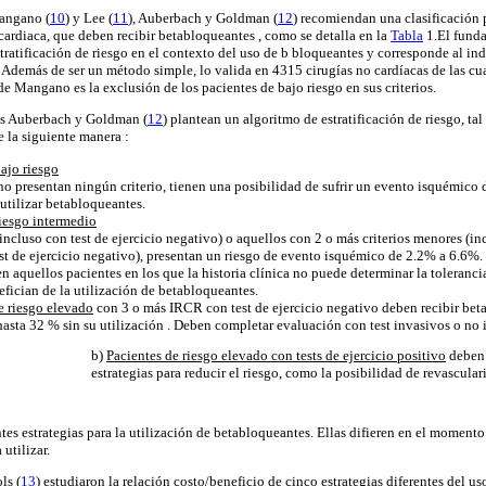
Mangano (
10
) y Lee (
11
), Auberbach y Goldman (
12
) recomiendan una clasificación 
cardiaca, que deben recibir betabloqueantes , como se detalla en la
Tabla
1.El funda
stratificación de riesgo en el contexto del uso de b bloqueantes y corresponde al in
. Además de ser un método simple, lo valida en 4315 cirugías no cardíacas de las c
e Mangano es la exclusión de los pacientes de bajo riesgo en sus criterios.
ios Auberbach y Goldman (
12
) plantean un algoritmo de estratificación de riesgo, ta
e la siguiente manera :
ajo riesgo
 no presentan ningún criterio, tienen una posibilidad de sufrir un evento isquémico
utilizar betabloqueantes.
riesgo intermedio
incluso con test de ejercicio negativo) o aquellos con 2 o más criterios menores (i
st de ejercicio negativo), presentan un riesgo de evento isquémico de 2.2% a 6.6%. 
n aquellos pacientes en los que la historia clínica no puede determinar la tolerancia
fician de la utilización de betabloqueantes.
e riesgo elevado
con 3 o más IRCR con test de ejercicio negativo deben recibir be
hasta 32 % sin su utilización . Deben completar evaluación con test invasivos o no 
b)
Pacientes de riesgo elevado con tests de ejercicio positivo
deben 
estrategias para reducir el riesgo, como la posibilidad de revascula
s estrategias para la utilización de betabloqueantes. Ellas difieren en el momento d
utilizar.
ls (
13
) estudiaron la relación costo/beneficio de cinco estrategias diferentes del 