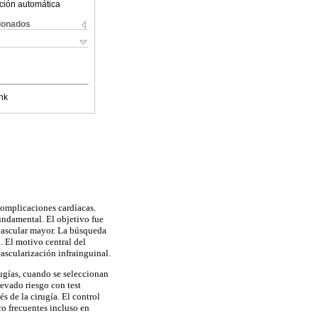
ción automática
cionados
nk
complicaciones cardíacas.
fundamental. El objetivo fue
 vascular mayor. La búsqueda
. El motivo central del
ascularización infrainguinal.
rugías, cuando se seleccionan
evado riesgo con test
 de la cirugía. El control
co frecuentes incluso en