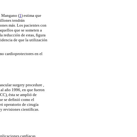
s. Mangano (
1
) estima que
illones tendrán
llones más. Los pacientes con
 aquellos que se someten a
a reducción de estas, figura
videncia de que la utilización
mo cardioprotectores en el
vascular surgery procedure ,
 al año 1996, en que fueron
CC), ésta se amplió de
que se definió como el
ri operatorio de cirugía
y revisiones científicas.
plicaciones cardíacas