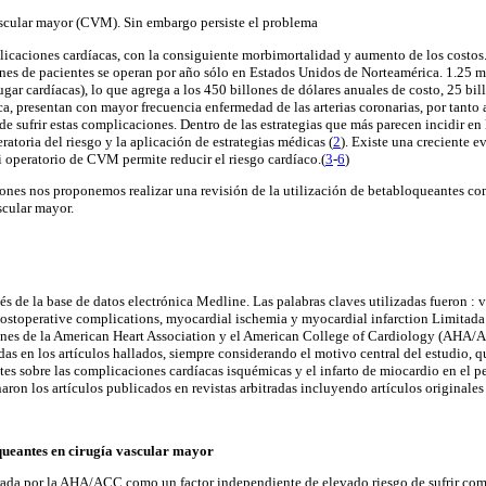
ascular mayor (CVM). Sin embargo persiste el problema
icaciones cardíacas, con la consiguiente morbimortalidad y aumento de los costo
es de pacientes se operan por año sólo en Estados Unidos de Norteamérica. 1.25 m
gar cardíacas), lo que agrega a los 450 billones de dólares anuales de costo, 25 bi
ca, presentan con mayor frecuencia enfermedad de las arterias coronarias, por tanto
sufrir estas complicaciones. Dentro de las estrategias que más parecen incidir en l
ratoria del riesgo y la aplicación de estrategias médicas (
2
). Existe una creciente e
i operatorio de CVM permite reducir el riesgo cardíaco.(
3
-
6
)
ones nos proponemos realizar una revisión de la utilización de betabloqueantes co
scular mayor.
és de la base de datos electrónica Medline. Las palabras claves utilizadas fueron : 
postoperative complications, myocardial ischemia y myocardial infarction Limitada
nes de la American Heart Association y el American College of Cardiology (AHA/A
adas en los artículos hallados, siempre considerando el motivo central del estudio, 
es sobre las complicaciones cardíacas isquémicas y el infarto de miocardio en el pe
aron los artículos publicados en revistas arbitradas incluyendo artículos originales 
oqueantes en cirugía vascular mayor
ada por la AHA/ACC como un factor independiente de elevado riesgo de sufrir com