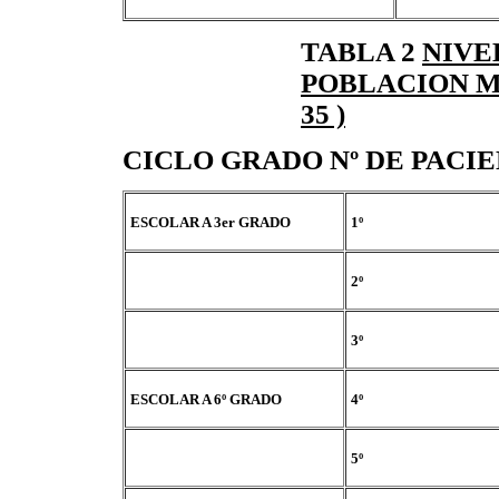
TABLA 2
NIVE
POBLACION MA
35 )
CICLO GRADO Nº DE PACI
ESCOLAR A 3er GRADO
1º
2º
3º
ESCOLAR A 6º GRADO
4º
5º