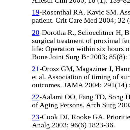
Anesth Clin 2000; 18 (1): 159-82
19
-Rosenthal RA, Kavic SM. Ass
patient. Crit Care Med 2004; 32 
20
-Dorotka R., Schoechtner H, B
surgical treatment of proximal fe
life: Operation within six hours of
Bone Joint Surg Br 2003; 85(8):
21
-Orosz GM, Magaziner J, Hann
et al. Association of timing of sur
outcomes. JAMA 2004; 291(14) :
22
-Aalami OO, Fang TD, Song HM
of Aging Persons. Arch Surg 200
23
-Cook DJ, Rooke GA. Priorities
Analg 2003; 96(6) 1823-36.