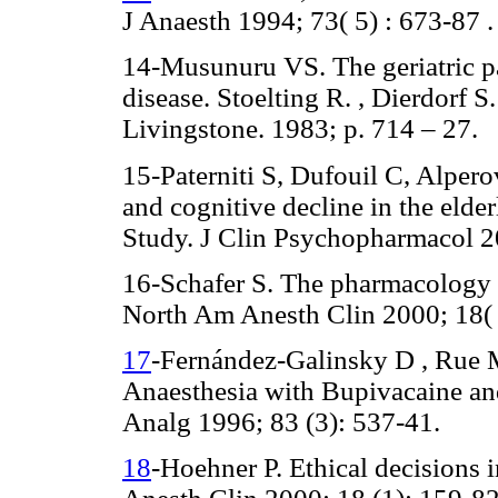
J Anaesth 1994; 73( 5) : 673-87 .
14-Musunuru VS. The geriatric pa
disease. Stoelting R. , Dierdorf S
Livingstone. 1983; p. 714 – 27.
15-Paterniti S, Dufouil C, Alper
and cognitive decline in the eld
Study. J Clin Psychopharmacol 20
16-Schafer S. The pharmacology of
North Am Anesth Clin 2000; 18( 1
17
-Fernández-Galinsky D , Rue M
Anaesthesia with Bupivacaine and
Analg 1996; 83 (3): 537-41.
18
-Hoehner P. Ethical decisions 