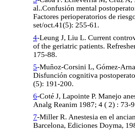
al..Confusión mental postoperator
Factores perioperatorios de ries
set/oct.41(5): 255-61.
4
-Leung J, Liu L. Current contro
of the geriatric patients. Refres
175-88.
5
-Muñoz-Corsini L, Gómez-Arnau
Disfunción cognitiva postoperat
(5): 191-200.
6
-Coté J, Lapointe P. Manejo anes
Analg Reanim 1987; 4 ( 2) : 73-9
7
-Miller R. Anestesia en el ancian
Barcelona, Ediciones Doyma, 198