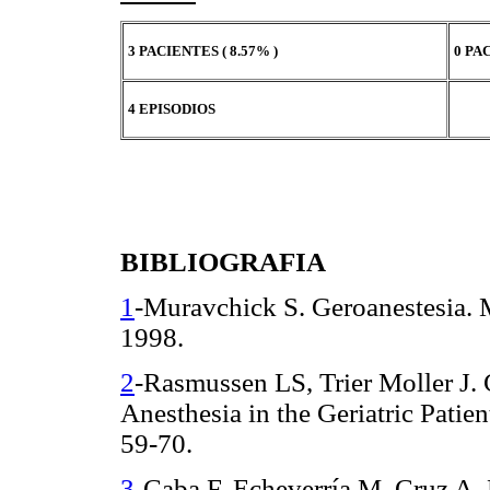
3 PACIENTES ( 8.57% )
0 PA
4 EPISODIOS
BIBLIOGRAFIA
1
-Muravchick S. Geroanestesia. 
1998.
2
-Rasmussen LS, Trier Moller J. 
Anesthesia in the Geriatric Patie
59-70.
3
-Caba F. Echeverría M, Cruz A,