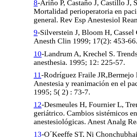
8
-Ariño P, Castaño J, Castillo J, 
Mortalidad perioperatoria en paci
general. Rev Esp Anestesiol Rean
9
-Silverstein J, Bloom H, Cassel
Anesth Clin 1999; 17(2): 453-66
10
-Landrum A, Krechel S. Trends 
anesthesia. 1995; 12: 225-57.
11
-Rodríguez Fraile JR,Bermejo L
Anestesia y reanimación en el pa
1995; 5( 2) : 73-7.
12
-Desmeules H, Fournier L, Tre
geriátrico. Cambios sistémicos en
anestesiológicas. Anest Analg Re
13
-O´Keeffe ST, Ni Chonchubhair 