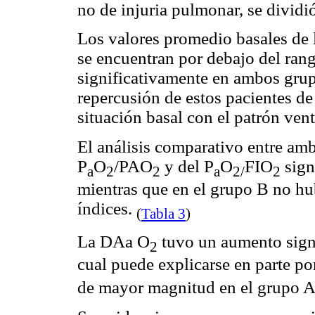
no de injuria pulmonar, se dividi
Los valores promedio basales de l
se encuentran por debajo del ran
significativamente en ambos grupo
repercusión de estos pacientes de
situación basal con el patrón vent
El análisis comparativo entre am
P
O
/PAO
y del P
O
FIO
sign
a
2
2
a
2/
2
mientras que en el grupo B no hu
índices.
(
Tabla 3
)
La DAa O
tuvo un aumento signi
2
cual puede explicarse en parte po
de mayor magnitud en el grupo A