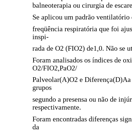
balneoterapia ou cirurgia de escar
Se aplicou um padrão ventilatóri
freqüência respiratória que foi aj
inspi-
rada de O2 (FIO2) de1,0. Não se u
Foram analisados os índices de oxi
O2/FIO2,PaO2/
Palveolar(A)O2 e Diferença(D)Aa 
grupos
segundo a presensa ou não de injú
respectivamente.
Foram encontradas diferenças signi
da