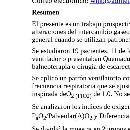
Correo electrónico:
wmb@adinet
Resumen
El presente es un trabajo prospecti
alteraciones del intercambio gaseo
general cuando se utilizan patrones
Se estudiaron 19 pacientes, 11 de
ventilador o presentaban Quemadur
balneoterapia o cirugía de escarec
Se aplicó un patrón ventilatorio 
frecuencia respiratoria que se aju
inspirada deO
de 1.0. No se
2 (FIO2)
Se analizaron los índices de oxigen
P
O
/Palveolar(A)O
y Diferencia
a
2
2
Se dividió la muestra en 2 grupos 