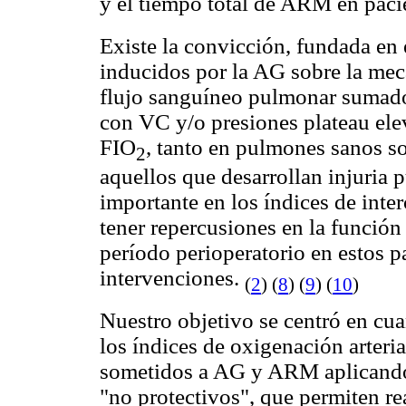
y el tiempo total de ARM en paci
Existe la convicción, fundada en
inducidos por la AG sobre la mecá
flujo sanguíneo pulmonar sumados
con VC y/o presiones plateau ele
FIO
, tanto en pulmones sanos 
2
aquellos que desarrollan injuria 
importante en los índices de inte
tener repercusiones en la función
período perioperatorio en estos p
intervenciones.
(
2
) (
8
) (
9
) (
10
)
Nuestro objetivo se centró en cua
los índices de oxigenación arteri
sometidos a AG y ARM aplicando l
"no protectivos", que permiten re