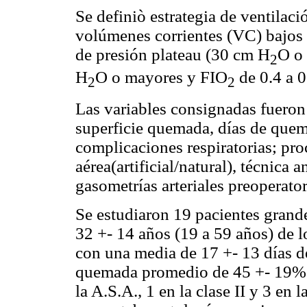
Se definiò estrategia de ventilació
volúmenes corrientes (VC) bajos (
de presión plateau (30 cm H
O o
2
H
O o mayores y FIO
de 0.4 a 0
2
2
Las variables consignadas fueron
superficie quemada, días de que
complicaciones respiratorias; pro
aérea(artificial/natural), técnica 
gasometrías arteriales preoperator
Se estudiaron 19 pacientes gran
32 +- 14 años (19 a 59 años) de 
con una media de 17 +- 13 días d
quemada promedio de 45 +- 19%. 1
la A.S.A., 1 en la clase II y 3 en 