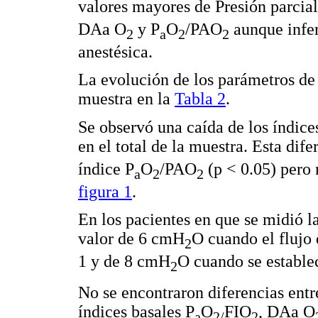
valores mayores de Presión parcial
DAa O
y P
O
/PAO
aunque infer
2
a
2
2
anestésica.
La evolución de los parámetros de
muestra en la
Tabla 2
.
Se observó una caída de los índice
en el total de la muestra. Esta dif
índice P
O
/PAO
(p < 0.05) pero 
a
2
2
figura 1
.
En los pacientes en que se midió 
valor de 6 cmH
O cuando el flujo
2
1 y de 8 cmH
O cuando se establec
2
No se encontraron diferencias entre
índices basales P
O
FIO
, DAa O
a
2/
2