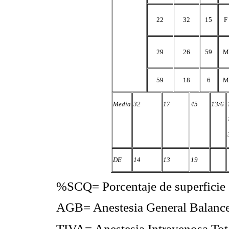
22
32
15
F
29
26
59
M
59
18
6
M
Media
32
17
45
13/6
DE
14
13
19
%SCQ= Porcentaje de superficie
AGB= Anestesia General Balancea
TIVA= Anestesia Intravenosa Tot