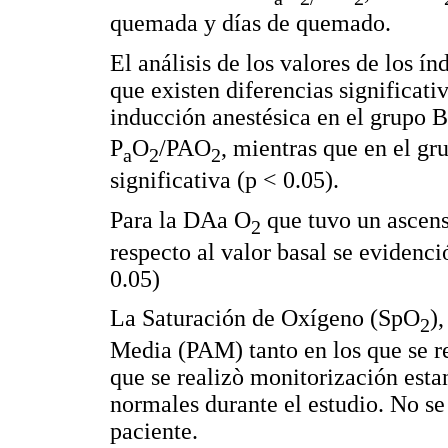
quemada y días de quemado.
El análisis de los valores de los í
que existen diferencias significati
inducción anestésica en el grupo 
P
O
/PAO
, mientras que en el gru
a
2
2
significativa (p < 0.05).
Para la DAa O
que tuvo un ascens
2
respecto al valor basal se evidenc
0.05)
La Saturación de Oxígeno (SpO
)
2
Media (PAM) tanto en los que se r
que se realizò monitorización esta
normales durante el estudio. No s
paciente.