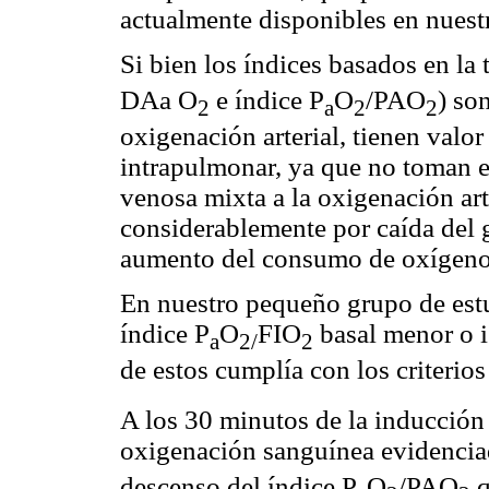
actualmente disponibles en nuest
Si bien los índices basados en la 
DAa O
e índice P
O
/PAO
) so
2
a
2
2
oxigenación arterial, tienen valor
intrapulmonar, ya que no toman e
venosa mixta a la oxigenación art
considerablemente por caída del 
aumento del consumo de oxígeno 
En nuestro pequeño grupo de estu
índice P
O
FIO
basal menor o 
a
2/
2
de estos cumplía con los criteri
A los 30 minutos de la inducción 
oxigenación sanguínea evidenci
descenso del índice P
O
/PAO
q