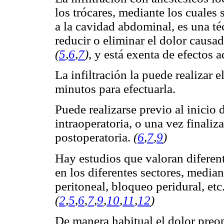
los trócares, mediante los cuales
a la cavidad abdominal, es una té
reducir o eliminar el dolor causa
(
5
,
6
,
7
)
, y está exenta de efectos 
La infiltración la puede realizar e
minutos para efectuarla.
Puede realizarse previo al inicio 
intraoperatoria, o una vez finali
postoperatoria.
(
6
,
7
,
9
)
Hay estudios que valoran diferen
en los diferentes sectores, mediant
peritoneal, bloqueo peridural, etc
(
2
,
5
,
6
,
7
,
9
,
10
,
11
,
12
)
De manera habitual el dolor preop