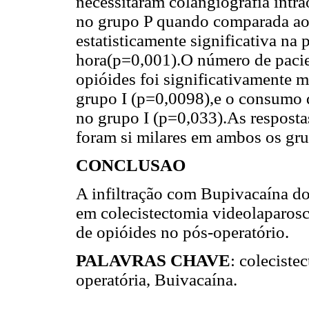
necessitaram colangiografia intra
no grupo P quando comparada ao 
estatisticamente significativa na
hora(p=0,001).O número de pacie
opióides foi significativamente
grupo I (p=0,0098),e o consumo d
no grupo I (p=0,033).As resposta
foram si milares em ambos os gru
CONCLUSAO
A infiltração com Bupivacaína do
em colecistectomia videolaparoscó
de opióides no pós-operatório.
PALAVRAS CHAVE
: coleciste
operatória, Buivacaína.