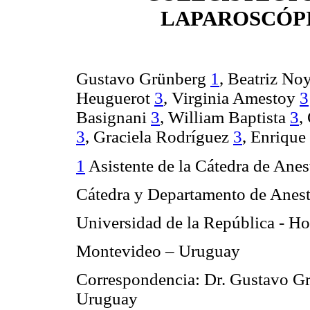
LAPAROSCÓP
Gustavo Grünberg
1
,
Beatriz No
Heuguerot
3
, Virginia Amestoy
3
Basignani
3
, William Baptista
3
,
3
, Graciela Rodríguez
3
, Enriqu
1
Asistente de la Cátedra de Anes
Cátedra y Departamento de Anest
Universidad de la República - Ho
Montevideo – Uruguay
Correspondencia: Dr. Gustavo G
Uruguay