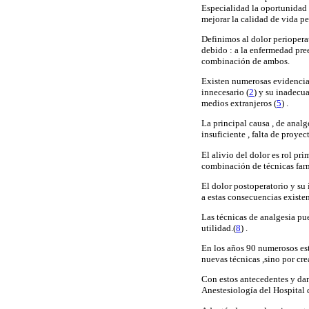
Especialidad la oportunidad 
mejorar la calidad de vida pe
Definimos al dolor periopera
debido : a la enfermedad pre
combinación de ambos.
Existen numerosas evidencias 
innecesario (
2
) y su inadecua
medios extranjeros (
5
) .
La principal causa , de analg
insuficiente , falta de proye
El alivio del dolor es rol pr
combinación de técnicas farm
El dolor postoperatorio y su
a estas consecuencias existe
Las técnicas de analgesia pue
utilidad.(
8
) .
En los años 90 numerosos est
nuevas técnicas ,sino por cre
Con estos antecedentes y dan
Anestesiología del Hospital 