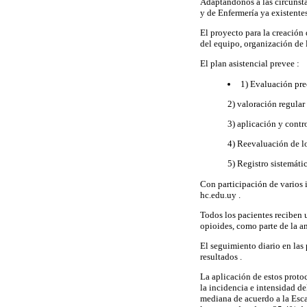
Adaptándonos a las circunsta
y de Enfermería ya existentes
El proyecto para la creación 
del equipo, organización de 
El plan asistencial prevee :
1) Evaluación pre
2) valoración regular
3) aplicación y contr
4) Reevaluación de lo
5) Registro sistemátic
Con participación de varios 
hc.edu.uy .
Todos los pacientes reciben 
opioides, como parte de la a
El seguimiento diario en las
resultados .
La aplicación de estos prot
la incidencia e intensidad d
mediana de acuerdo a la Esc