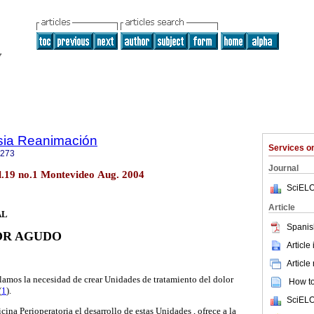
sia Reanimación
Services 
1273
Journal
l.19 no.1 Montevideo Aug. 2004
SciELO
Article
AL
Spanis
OR AGUDO
Article
Article
alamos la necesidad de crear Unidades de tratamiento del dolor
How to 
(
1
).
SciELO
na Perioperatoria el desarrollo de estas Unidades , ofrece a la