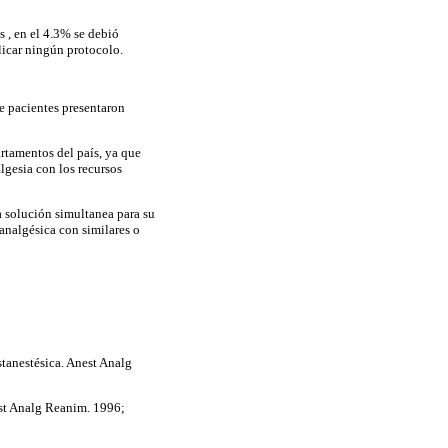
s , en el 4.3% se debió
plicar ningún protocolo.
e pacientes presentaron
artamentos del país, ya que
lgesia con los recursos
a solución simultanea para su
 analgésica con similares o
tanestésica. Anest Analg
nest Analg Reanim. 1996;