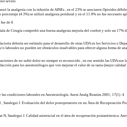
lor severo.
anzó la analgesia con la infusión de AINEs , en el 23% se asociaron Opioides débile
o porcentaje (4.3%) se utilizó analgesia peridural y en el 11.9% no fue necesario a
 fue de 0.
Sala de Cirugía comprobó una buena analgesia mejoría del confort y solo un 17% d
sfactoria debería ser estímulo para el desarrollo de otras UDA en los Servicios o Dep
/o laborales no pueden ser obstáculos insalvables para ofrecer alguna forma de ana
pacientes de no sufrir dolor no siempre es reconocido , en ese sentido las UDA son l
facción para los anestesiólogos que ven mejorar el valor de su tarea (mejor calidad
de las condiciones laborales en Anestesiología. Anest Analg Reanim 2001; 17(1) :4
 , Saralegui J. Evaluación del dolor postoperatorio en un Área de Recuperación Pos
lar N, Saralegui J. Calidad asistencial en el área de recuperación postanéstesica. A