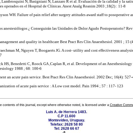
, Lambrosquini N, Basigniani N, Lanzaro R et al. Evaluación de la calidad y la sati
tes operados en el Hospital de Clínicas. Anest Analg Reanim 2003 ;18(2) : 11-8
son WH. Failure of pain relief after surgery attitudes award staff to posoperative a
los anestesiólogos ¿ Conseguirán las Unidades de Dolor Agudo Postoperatorio? Rev
anagement and quality in healthcare Best Pract Res Clin Anaesthesiol. 2001 ; 15 (
aechman M, Nguyen T, Boogaerts JG. A cost- utility and cost effectiveness analysis 
67
 HS, Benedetti C, Roock GA ,Caplan R, et al. Development of an Anesthesiology 
esiology 1988 ; 68: 100-6
ent an acute pain service. Best Pract Res Clin Anaesthesiol. 2002 Dec; 16(4): 527-
nization of acute pain service : A Low cost model. Pain 1994 ; 57 : 117- 123
the contents of this journal, except where otherwise noted, is licensed under a
Creative Common
Luis A. de Herrera 1483.
C.P 11.600
Montevideo, Uruguay.
Telefax: 2628 58 80
Tel: 2628 66 67