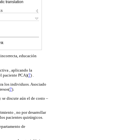
ic translation
ks
nk
a incorrecta, educación
ctiva , aplicando la
el paciente PCA)(
7
) .
ra los individuos. Asociado
resos(
7
).
 se discute aún el de costo –
imiento , no por desarrollar
 los pacientes quirúrgicos.
Departamento de