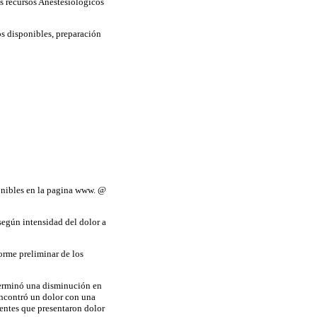
s recursos Anestesiológicos
os disponibles, preparación
ponibles en la pagina www. @
según intensidad del dolor a
orme preliminar de los
terminó una disminución en
encontró un dolor con una
entes que presentaron dolor