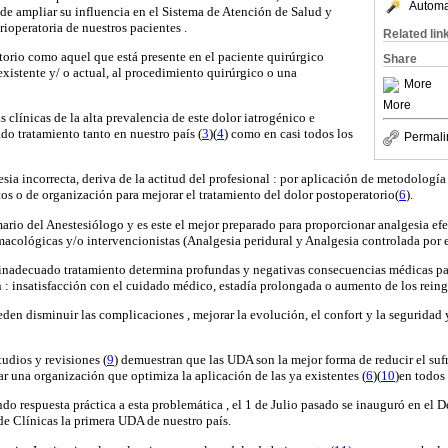
Automat
de ampliar su influencia en el Sistema de Atención de Salud y
rioperatoria de nuestros pacientes .
Related lin
torio como aquel que está presente en el paciente quirúrgico
Share
existente y/ o actual, al procedimiento quirúrgico o una
More
More
clínicas de la alta prevalencia de este dolor iatrogénico e
do tratamiento tanto en nuestro país (
3
)(
4
) como en casi todos los
Permali
esia incorrecta, deriva de la actitud del profesional : por aplicación de metodologí
ctos o de organización para mejorar el tratamiento del dolor postoperatorio(
6
).
imario del Anestesiólogo y es este el mejor preparado para proporcionar analgesia efe
acológicas y/o intervencionistas (Analgesia peridural y Analgesia controlada por 
 inadecuado tratamiento determina profundas y negativas consecuencias médicas pa
n : insatisfacción con el cuidado médico, estadía prolongada o aumento de los reing
den disminuir las complicaciones , mejorar la evolución, el confort y la seguridad y
udios y revisiones (
9
) demuestran que las UDA son la mejor forma de reducir el sufr
ar una organización que optimiza la aplicación de las ya existentes (
6
)(
10
)en todos
do respuesta práctica a esta problemática , el 1 de Julio pasado se inauguró en el 
de Clínicas la primera UDA de nuestro país.