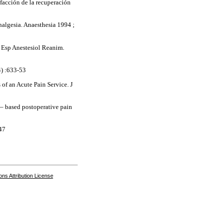
sfacción de la recuperación
nalgesia. Anaesthesia 1994 ;
 Esp Anestesiol Reanim.
4) :633-53
of an Acute Pain Service. J
– based postoperative pain
47
s Attribution License