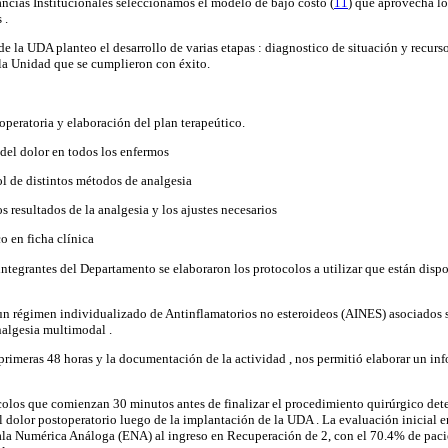
ncias Institucionales seleccionamos el modelo de bajo costo (
11
) que aprovecha lo
 .
de la UDA planteo el desarrollo de varias etapas : diagnostico de situación y recurs
la Unidad que se cumplieron con éxito.
operatoria y elaboración del plan terapeútico.
 del dolor en todos los enfermos
ol de distintos métodos de analgesia
s resultados de la analgesia y los ajustes necesarios
o en ficha clínica
integrantes del Departamento se elaboraron los protocolos a utilizar que están dis
un régimen individualizado de Antinflamatorios no esteroideos (AINES) asociados 
nalgesia multimodal .
 primeras 48 horas y la documentación de la actividad , nos permitió elaborar un inf
ocolos que comienzan 30 minutos antes de finalizar el procedimiento quirúrgico de
el dolor postoperatorio luego de la implantación de la UDA . La evaluación inicial 
ala Numérica Análoga (ENA) al ingreso en Recuperación de 2, con el 70.4% de paci