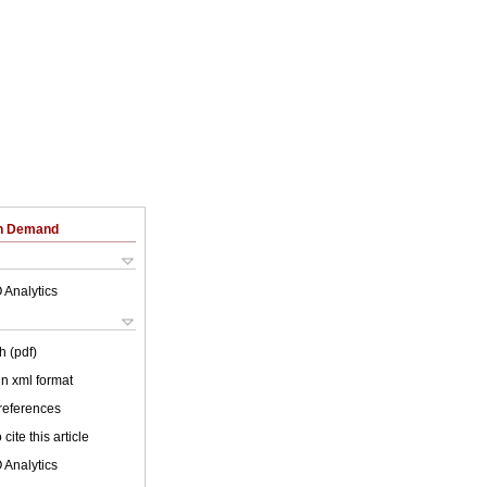
on Demand
 Analytics
h (pdf)
 in xml format
 references
cite this article
 Analytics