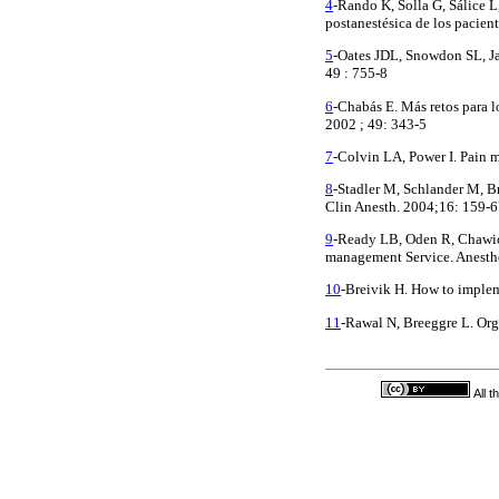
4
-Rando K, Solla G, Sálice L
postanestésica de los pacien
5
-Oates JDL, Snowdon SL, Jay
49 : 755-8
6
-Chabás E. Más retos para 
2002 ; 49: 343-5
7
-Colvin LA, Power I. Pain m
8
-Stadler M, Schlander M, Br
Clin Anesth. 2004;16: 159-
9
-Ready LB, Oden R, Chawick
management Service. Anesth
10
-Breivik H. How to implem
11
-Rawal N, Breeggre L. Orga
All 