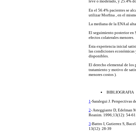
leve o moderado, y 25.4% do
En el 56.4% pacientes se alc
utilizar Morfina , en el mism
La mediana de la ENA al alta
El seguimiento posterior en 
efectos colaterales menores.
Esta experiencia inicial sati
las condiciones económicas y
disponibles.
El derecho elemental de los 
tratamiento y motivo de satis
menores costos ).
BIBLIOGRAFIA
1
-Saralegui J. Perspectivas 
2
- Asteggiante D, Edelman M
Reanim. 1996;13(12): 54-61
3
-Battro I, Gutierrez S, Bace
13(12): 28-39