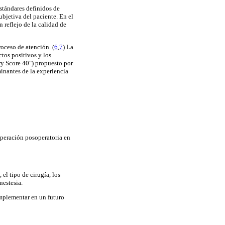
estándares definidos de
ubjetiva del paciente. En el
 reflejo de la calidad de
roceso de atención. (
6
,
7
) La
tos positivos y los
y Score 40") propuesto por
inantes de la experiencia
cuperación posoperatoria en
 el tipo de cirugía, los
nestesia.
implementar en un futuro