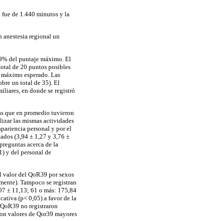
 fue de 1.440 minutos y la
n anestesia regional un
,9% del puntaje máximo. El
total de 20 puntos posibles
el máximo esperado. Las
bre un total de 35). El
iliares, en donde se registró
tas que en promedio tuvieron
lizar las mismas actividades
apariencia personal y por el
tados (3,94 ± 1,27 y 3,76 ±
 preguntas acerca de la
1) y del personal de
 El valor del QoR39 por sexos
amente). Tampoco se registran
,07 ± 11,13; 61 o más: 175,84
icativa (p< 0,05) a favor de la
s QoR39 no registraron
eron valores de Qor39 mayores