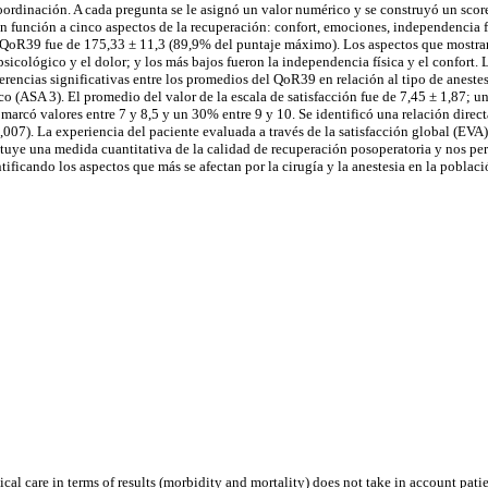
ordinación. A cada pregunta se le asignó un valor numérico y se construyó un scor
n función a cinco aspectos de la recuperación: confort, emociones, independencia f
l QoR39 fue de 175,33 ± 11,3 (89,9% del puntaje máximo). Los aspectos que mostrar
sicológico y el dolor; y los más bajos fueron la independencia física y el confort
erencias significativas entre los promedios del QoR39 en relación al tipo de aneste
co (ASA 3). El promedio del valor de la escala de satisfacción fue de 7,45 ± 1,87; 
arcó valores entre 7 y 8,5 y un 30% entre 9 y 10. Se identificó una relación direct
007). La experiencia del paciente evaluada a través de la satisfacción global (EVA)
uye una medida cuantitativa de la calidad de recuperación posoperatoria y nos per
tificando los aspectos que más se afectan por la cirugía y la anestesia en la poblaci
cal care in terms of results (morbidity and mortality) does not take in account pati