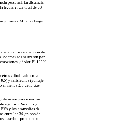
ncia personal. La distancia
la figura 2. Un total de 63
las primeras 24 horas luego
elacionados con: el tipo de
A. Además se analizaron por
, emociones y dolor. El 100%
ímetros adjudicado en la
 8,5) y satisfechos (puntaje
do al menos 2/3 de lo que
ignificación para muestras
 Kolmogorov y Smirnov, que
de EVA y los promedios de
as entre los 39 grupos de
 los descritos previamente.