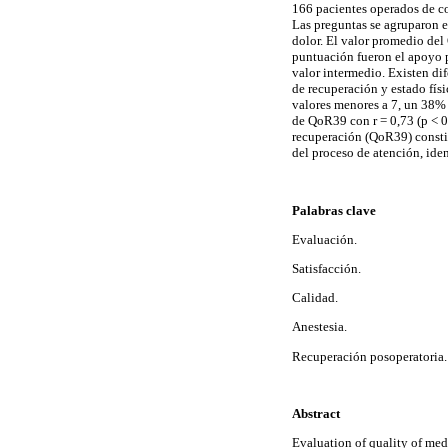
166 pacientes operados de co
Las preguntas se agruparon e
dolor. El valor promedio de
puntuación fueron el apoyo p
valor intermedio. Existen dif
de recuperación y estado físi
valores menores a 7, un 38% m
de QoR39 con r = 0,73 (p < 0,
recuperación (QoR39) constit
del proceso de atención, iden
Palabras clave
Evaluación.
Satisfacción.
Calidad.
Anestesia.
Recuperación posoperatoria.
Abstract
Evaluation of quality of medi