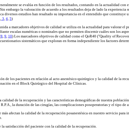
generalmente se evalúa en función de los resultados, contando en la actualidad con 
 Sin embargo la valoración de acuerdo a los resultados deja de lado la experiencia s
ca diversos estudios han resaltado su importancia en el entendido que constituye un
2
,
3
,
4
,
5
)
unida a marcadores objetivos de calidad se utiliza en la actualidad para valorar el p
ediante escalas numéricas o nominales que no permiten discernir cuáles son los aspec
(
8
,
9
,
10
) Los marcadores objetivos de calidad como el QoR40 ("Quality of Recover
 cuestionarios sistemáticos que exploran en forma independiente los factores determ
ión de los pacientes en relación al acto anestésico-quirúrgico y la calidad de la re
nación en el Block Quirúrgico del Hospital de Clínicas.
la calidad de la recuperación y las características demográficas de nuestra población,
 R.P.A., la duración de las cirugías, las complicaciones posoperatorias y el tipo de a
ue más afectan la calidad de la recuperación posanestésica en nuestro servicio para 
o.
e la satisfacción del paciente con la calidad de la recuperación.