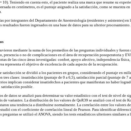
 = 10). Teniendo en cuenta esto, el paciente realiza una marca que resume su experie
presada en centímetros, es el puntaje asignado a la satisfacción, como se muestra en 
a.
as por integrantes del Departamento de Anestesiología (residentes y asistentes) en 
os resultados fueron ingresados en una base de datos para su ulterior procesamiento.
tos
uvieron mediante la suma de los promedios de las preguntas individuales y fueron r
xo, presencia o no de complicaciones en el área de recuperación posoperatoria y EV
ntas de las cinco áreas investigadas: confort, apoyo afectivo, independencia física
rea representa el objetivo de excelencia de cada aspecto de la recuperación.
de satisfacción se dividió a los pacientes en grupos, considerando el puntaje en mil
 tres clases: insatisfacción (puntaje de 0 a 6,5), satisfacción parcial (puntaje de 7 a
terios implican considerar insatisfechos a pacientes que manifiestan no haber logra
satisfacción posible.
os de datos se analizó para determinar su valor estadístico con el test de nivel de s
is de variantes. La distribución de los valores de QoR39 se analizó con el test de
ntaron una tendencia a distribuirse normalmente. La correlación entre los valores 
udió con el coeficiente de correlación lineal de Pearson. Para identificar diferenci
as preguntas se utilizó el ANOVA, siendo los tests estadísticos ulteriores similares a