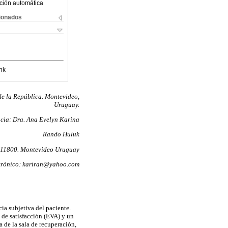
ción automática
cionados
nk
de la República. Montevideo,
Uruguay.
cia: Dra. Ana Evelyn Karina
Rando Huluk
 11800. Montevideo Uruguay
trónico: kariran@yahoo.com
cia subjetiva del paciente.
 de satisfacción (EVA) y un
ta de la sala de recuperación,