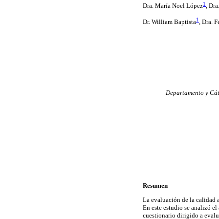
1
Dra. María Noel López
, Dr
1
Dr. William Baptista
, Dra. 
Departamento y Cáte
Resumen
La evaluación de la calidad a
En este estudio se analizó e
cuestionario dirigido a evalua