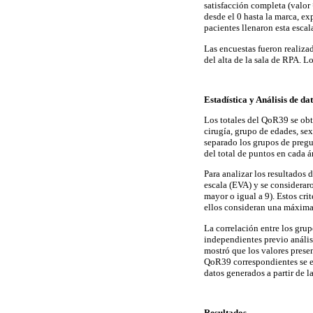
satisfacción completa (valor
desde el 0 hasta la marca, ex
pacientes llenaron esta escal
Las encuestas fueron realizad
del alta de la sala de RPA. L
Estadística y Análisis de da
Los totales del QoR39 se obt
cirugía, grupo de edades, se
separado los grupos de pregu
del total de puntos en cada á
Para analizar los resultados 
escala (EVA) y se consideraron
mayor o igual a 9). Estos cri
ellos consideran una máxima 
La correlación entre los grup
independientes previo anális
mostró que los valores prese
QoR39 correspondientes se est
datos generados a partir de l
Resultados