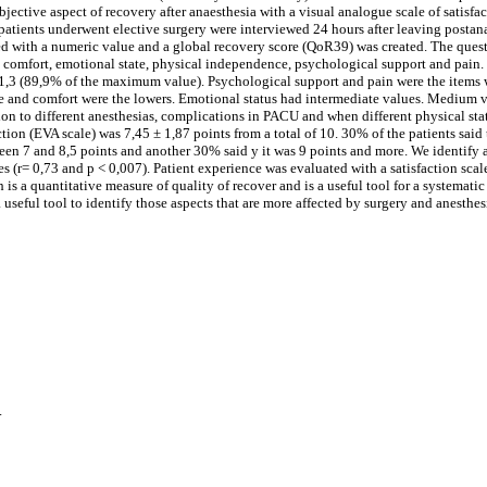
bjective aspect of recovery after anaesthesia with a visual analogue scale of satisfa
patients underwent elective surgery were interviewed 24 hours after leaving postan
d with a numeric value and a global recovery score (QoR39) was created. The quest
y: comfort, emotional state, physical independence, psychological support and pain
,3 (89,9% of the maximum value). Psychological support and pain were the items 
 and comfort were the lowers. Emotional status had intermediate values. Medium 
lation to different anesthesias, complications in PACU and when different physical s
ion (EVA scale) was 7,45 ± 1,87 points from a total of 10. 30% of the patients said t
een 7 and 8,5 points and another 30% said y it was 9 points and more. We identify a
(r= 0,73 and p < 0,007). Patient experience was evaluated with a satisfaction scal
s a quantitative measure of quality of recover and is a useful tool for a systemati
 a useful tool to identify those aspects that are more affected by surgery and anesthes
.