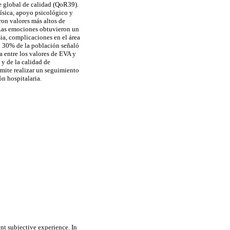
e global de calidad (QoR39).
ísica, apoyo psicológico y
on valores más altos de
. Las emociones obtuvieron un
sia, complicaciones en el área
un 30% de la población señaló
a entre los valores de EVA y
 y de la calidad de
mite realizar un seguimiento
ón hospitalaria.
ent subjective experience. In