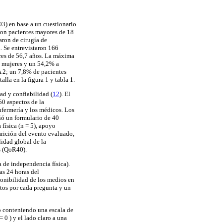
03) en base a un cuestionario
eron pacientes mayores de 18
aron de cirugía de
. Se entrevistaron 166
bres de 56,7 años. La máxima
a mujeres y un 54,2% a
A 2; un 7,8% de pacientes
la en la figura 1 y tabla 1.
d y confiabilidad (
12
). El
50 aspectos de la
nfermería y los médicos. Los
ñó un formulario de 40
física (n = 5), apoyo
parición del evento evaluado,
lidad global de la
s (QoR40).
a de independencia física).
ras 24 horas del
ponibilidad de los medios en
ntos por cada pregunta y un
o conteniendo una escala de
 0 ) y el lado claro a una