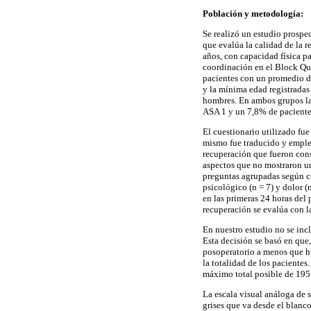
Población y metodología:
Se realizó un estudio prospe
que evalúa la calidad de la 
años, con capacidad física pa
coordinación en el Block Qui
pacientes con un promedio de
y la mínima edad registradas
hombres. En ambos grupos la 
ASA 1 y un 7,8% de pacientes
El cuestionario utilizado f
mismo fue traducido y emplea
recuperación que fueron cons
aspectos que no mostraron un
preguntas agrupadas según ci
psicológico (n = 7) y dolor (
en las primeras 24 horas del
recuperación se evalúa con 
En nuestro estudio no se incl
Esta decisión se basó en que,
posoperatorio a menos que hu
la totalidad de los paciente
máximo total posible de 195
La escala visual análoga de 
grises que va desde el blanco