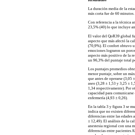
La duración media de la esta
más corta fue de 60 minutos.
Con referencia a la técnica a
23,5% (40) lo que incluye ane
El valor del QoR39 global f
aspecto que más afectó la ca
(70,9%). El confort obtuvo u
emociones lograron un porcen
aspecto más positivo de la re
un 96,3% del puntaje total p
Los puntajes promedios obten
menor puntaje, sobre un máxi
que antes de operarse (3,05 ±
aseo (3,28 ± 1,53 y 3,25 ± 1,
1,34 respectivamente). Por ot
capacidad para comunicarse c
enfermería (4,93 ± 0,26).
En la tabla 3 y figura 3 se m
indica que no existen difere
diferencias entre las edades 
± 12,49). El análisis de la ca
anestesia regional con una m
diferencias entre pacientes 