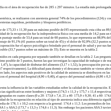
día en el área de recuperación fue de 285 ± 297 minutos. La estadía más prolongada
nestésica, se realizaron con anestesia general 74% de los procedimientos (124) y co
stesias raquídeas, peridurales y bloqueos periféricos.
ue de 175,33 ± 11,30 para un máximo posible de195 representando esta cifra un 89
lidad de la recuperación fue la independencia física con una media de 14,2 para un 
n puntaje medio de 53,4 para un total de 60 puntos, lo que representa un 88,9% d
taje de 91,1% (41 puntos sobre un total de 45) y el dolor de 92,9% (32,5 puntos so
cuperación fue el apoyo psicológico brindado por el personal de salud y por sus fam
osible (33,7 puntos sobre un máximo de 35). Esto se muestra en la tabla 2.
idos en cada pregunta por separado también se detallan en la tabla 2. Las pregun
mo posible de 5 puntos, fueron las que investigan la capacidad de trabajar o de rea
 1,47), la capacidad de disfrutar del alimento (3,17 ± 1,52), la preocupación por su 
57 respectivamente). La dificultad para dormir y el descanso también se vieron afec
ro lado, los aspectos más positivos de la calidad de asistencia se distribuyen en las
on el personal del hospital (4,90 ± 0,40), el apoyo del personal médico (4,90 ± 0,3
uestra la influencia de las variables estudiadas sobre la calidad de la recuperación.
ncias significativas entre hombres y mujeres (174,5 ± 11,3 y 175,7 ± 11,4 respectiv
agrupadas en cuatro clases (0 a 20: 173,8 ± 7,4; 21 a 40: 175,9 ± 9,30; 41 a 60: 174
lidad de la recuperación en relación al tipo de anestesia indica una diferencia signif
edia de 178, 1 ± 10,2 con respecto a la general: 174,4 ± 11,5. Los promedios de lo
ASA 1 y ASA 2 (173,7 ± 13,3 y 174,6 ± 11,3). Sin embargo los pacientes ASA 3 tuvi