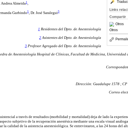
Traduc
1
a. Andrea Almeida
,
Links rela
1
3
Fernanda Gurbindo
, Dr. José Saralegui
Compartir
Otros
1
Residentes del Dpto. de Anestesiología
Otros
2
Asistentes del Dpto. de Anestesiología
Permali
3
Profesor Agregado del Dpto. de Anestesiología
dra de Anestesiología Hospital de Clínicas, Facultad de Medicina, Universidad 
Corresponden
Dirección: Guadalupe 1578 ; CP
Correo elec
sistencial a través de resultados (morbilidad y mortalidad) deja de lado la experien
l aspecto subjetivo de la recuperación anestésica mediante una escala visual análoga
r la calidad de la asistencia anestesiológica. Se entrevistaron, a las 24 horas del al