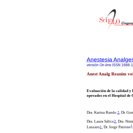
Anestesia Analge
versión On-line
ISSN
1688-
Anest Analg Reanim vol
Evaluación de la calidad y l
operados en el Hospital de 
Dra. Karina Rando
2
, Dr. Go
Dra. Laura Sálice
2
,
Dra. Nim
1
Lanzaro
1
, Dr. Jorge Patrone