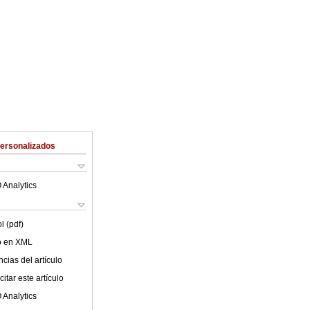
Personalizados
 Analytics
l (pdf)
lo en XML
cias del artículo
itar este artículo
 Analytics