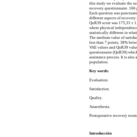
this study we evaluate the su
recovery questionnaire. 166 
Each question was punctuate
different aspects of recover
QoR39 score was 175,33 ± 11
where physical independence
statistically different in re
The medium value of satisfact
less than 7 points; 38% betw
VAE values and QoR39 values 
questionnaire (QoR39) which i
assistance process. It is also
population.
Key words:
Evaluation.
Satisfaction.
Quality.
Anaesthesia.
Postoperative recovery room
Introducción