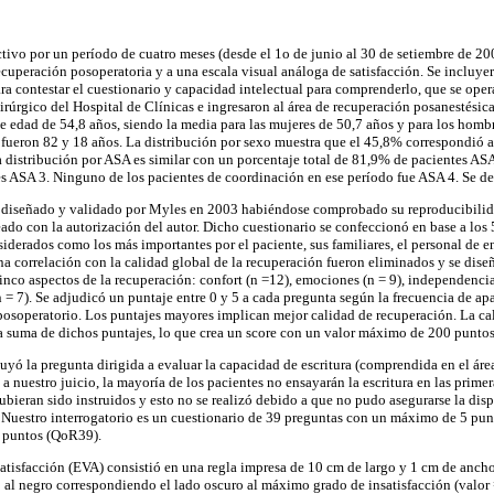
ctivo por un período de cuatro meses (desde el 1o de junio al 30 de setiembre de 20
recuperación posoperatoria y a una escala visual análoga de satisfacción. Se incluy
ra contestar el cuestionario y capacidad intelectual para comprenderlo, que se oper
rúrgico del Hospital de Clínicas e ingresaron al área de recuperación posanestésica
 edad de 54,8 años, siendo la media para las mujeres de 50,7 años y para los hom
 fueron 82 y 18 años. La distribución por sexo muestra que el 45,8% correspondió 
distribución por ASA es similar con un porcentaje total de 81,9% de pacientes AS
 ASA 3. Ninguno de los pacientes de coordinación en ese período fue ASA 4. Se detal
ue diseñado y validado por Myles en 2003 habiéndose comprobado su reproducibilida
do con la autorización del autor. Dicho cuestionario se confeccionó en base a los 
iderados como los más importantes por el paciente, sus familiares, el personal de e
a correlación con la calidad global de la recuperación fueron eliminados y se dise
nco aspectos de la recuperación: confort (n =12), emociones (n = 9), independencia 
n = 7). Se adjudicó un puntaje entre 0 y 5 a cada pregunta según la frecuencia de a
 posoperatorio. Los puntajes mayores implican mejor calidad de recuperación. La ca
la suma de dichos puntajes, lo que crea un score con un valor máximo de 200 punto
uyó la pregunta dirigida a evaluar la capacidad de escritura (comprendida en el áre
 a nuestro juicio, la mayoría de los pacientes no ensayarán la escritura en las prime
bieran sido instruidos y esto no se realizó debido a que no pudo asegurarse la dis
s. Nuestro interrogatorio es un cuestionario de 39 preguntas con un máximo de 5 pu
 puntos (QoR39).
satisfacción (EVA) consistió en una regla impresa de 10 cm de largo y 1 cm de anch
 al negro correspondiendo el lado oscuro al máximo grado de insatisfacción (valor =