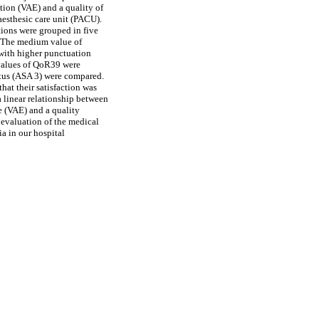
ction (VAE) and a quality of
aesthesic care unit (PACU).
ions were grouped in five
. The medium value of
with higher punctuation
values of QoR39 were
tatus (ASA 3) were compared.
hat their satisfaction was
 linear relationship between
e (VAE) and a quality
c evaluation of the medical
ia in our hospital