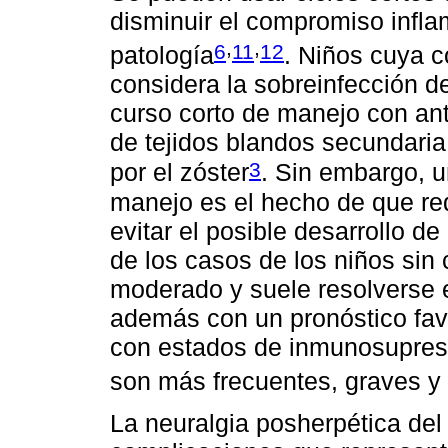
disminuir el compromiso infla
,
,
6
11
12
patología
. Niños cuya 
considera la sobreinfección d
curso corto de manejo con anti
de tejidos blandos secundari
3
por el zóster
. Sin embargo, u
manejo es el hecho de que requ
evitar el posible desarrollo d
de los casos de los niños sin
moderado y suele resolverse 
además con un pronóstico favo
con estados de inmunosupres
son más frecuentes, graves y 
La neuralgia posherpética del