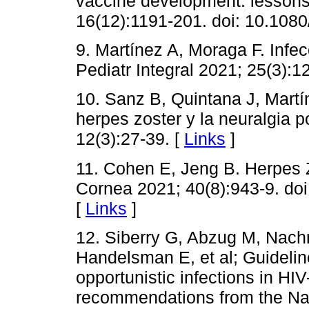
vaccine development: lessons
16(12):1191-201. doi: 10.108
9. Martínez A, Moraga F. Infec
Pediatr Integral 2021; 25(3):1
10. Sanz B, Quintana J, Martí
herpes zoster y la neuralgia 
12(3):27-39. [
Links
]
11. Cohen E, Jeng B. Herpes Zo
Cornea 2021; 40(8):943-9. d
[
Links
]
12. Siberry G, Abzug M, Nac
Handelsman E, et al; Guidelin
opportunistic infections in HI
recommendations from the Nati