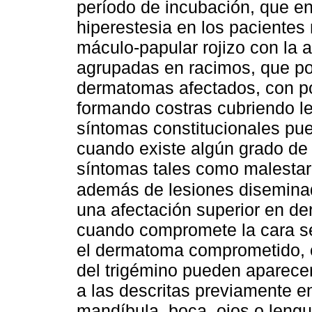
período de incubación, que 
hiperestesia en los paciente
máculo-papular rojizo con la 
agrupadas en racimos, que pos
dermatomas afectados, con pos
formando costras cubriendo le
síntomas constitucionales pu
cuando existe algún grado d
síntomas tales como malestar g
además de lesiones diseminad
una afectación superior en d
cuando compromete la cara s
el dermatoma comprometido, 
del trigémino pueden aparecer
a las descritas previamente e
mandíbula, boca, ojos o leng