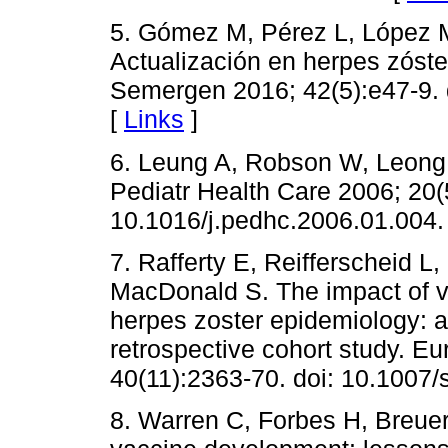
5. Gómez M, Pérez L, López M
Actualización en herpes zóster
Semergen 2016; 42(5):e47-9. 
[
Links
]
6. Leung A, Robson W, Leong 
Pediatr Health Care 2006; 20(5
10.1016/j.pedhc.2006.01.004.
7. Rafferty E, Reifferscheid L
MacDonald S. The impact of va
herpes zoster epidemiology: 
retrospective cohort study. Eur
40(11):2363-70. doi: 10.1007
8. Warren C, Forbes H, Breuer