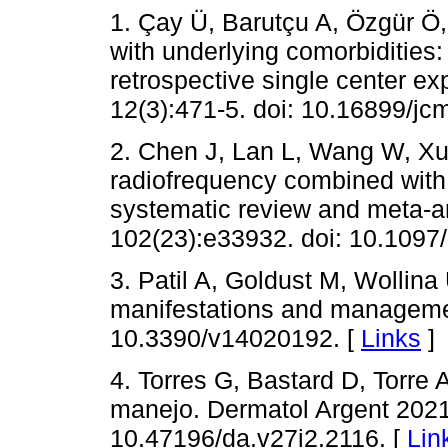
1. Çay Ü, Barutçu A, Özgür Ö,
with underlying comorbidities:
retrospective single center 
12(3):471-5. doi: 10.16899/jc
2. Chen J, Lan L, Wang W, Xu 
radiofrequency combined with 
systematic review and meta-an
102(23):e33932. doi: 10.109
3. Patil A, Goldust M, Wollina 
manifestations and managemen
10.3390/v14020192. [
Links
]
4. Torres G, Bastard D, Torre 
manejo. Dermatol Argent 2021;
10.47196/da.v27i2.2116. [
Lin