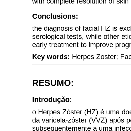
with complete resolution of skin
Conclusions:
the diagnosis of facial HZ is exc
serological tests, while other et
early treatment to improve prog
Key words:
Herpes Zoster; Fac
RESUMO:
Introdução:
o Herpes Zóster (HZ) é uma doe
da varicela-zóster (VVZ) após 
subsequentemente a uma infecção