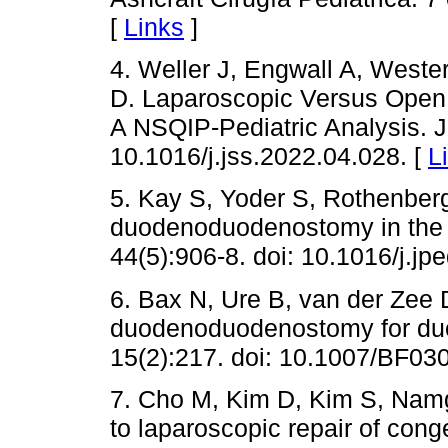
[
Links
]
4. Weller J, Engwall A, Weste
D. Laparoscopic Versus Open 
A NSQIP-Pediatric Analysis. J
10.1016/j.jss.2022.04.028. [
L
5. Kay S, Yoder S, Rothenber
duodenoduodenostomy in the n
44(5):906-8. doi: 10.1016/j.jp
6. Bax N, Ure B, van der Zee D
duodenoduodenostomy for duo
15(2):217. doi: 10.1007/BF03
7. Cho M, Kim D, Kim S, Namg
to laparoscopic repair of cong