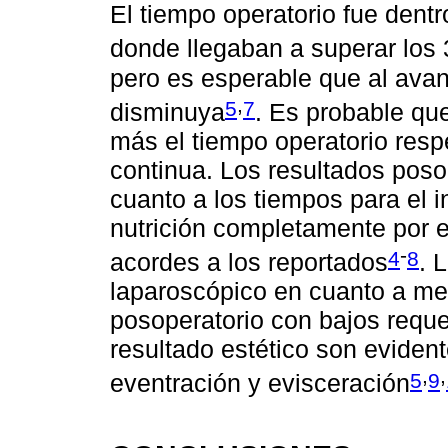
El tiempo operatorio fue dentro
donde llegaban a superar los
pero es esperable que al avan
,
5
7
disminuya
. Es probable qu
más el tiempo operatorio resp
continua. Los resultados poso
cuanto a los tiempos para el in
nutrición completamente por es
-
4
8
acordes a los reportados
. 
laparoscópico en cuanto a men
posoperatorio con bajos reque
resultado estético son eviden
,
,
5
9
eventración y evisceración