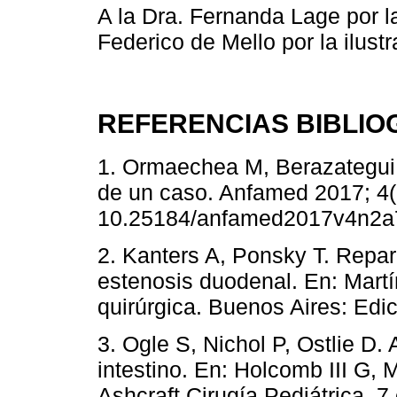
A la Dra. Fernanda Lage por l
Federico de Mello por la ilustr
REFERENCIAS BIBLIO
1. Ormaechea M, Berazategui
de un caso. Anfamed 2017; 4(2
10.25184/anfamed2017v4n2a7
2. Kanters A, Ponsky T. Repar
estenosis duodenal. En: Martí
quirúrgica. Buenos Aires: Edi
3. Ogle S, Nichol P, Ostlie D.
intestino. En: Holcomb III G,
Ashcraft Cirugía Pediátrica. 7