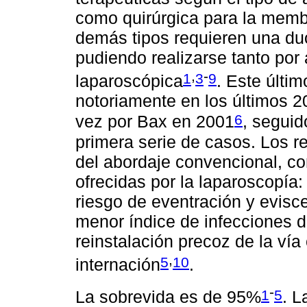
como quirúrgica para la memb
demás tipos requieren una d
pudiendo realizarse tanto por
,
-
1
3
9
laparoscópica
. Este últi
notoriamente en los últimos 2
6
vez por Bax en 2001
, segui
primera serie de casos. Los r
del abordaje convencional, co
ofrecidas por la laparoscopía
riesgo de eventración y evisc
menor índice de infecciones d
reinstalación precoz de la vía
,
5
10
internación
.
-
1
5
La sobrevida es de 95%
. L