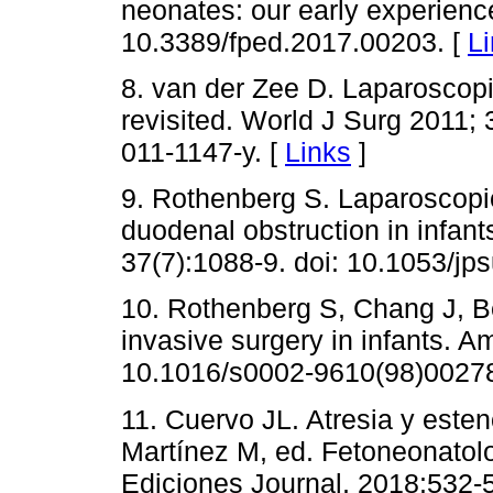
neonates: our early experience
10.3389/fped.2017.00203. [
L
8. van der Zee D. Laparoscopic
revisited. World J Surg 2011;
011-1147-y. [
Links
]
9. Rothenberg S. Laparoscop
duodenal obstruction in infant
37(7):1088-9. doi: 10.1053/jp
10. Rothenberg S, Chang J, Be
invasive surgery in infants. A
10.1016/s0002-9610(98)00278
11. Cuervo JL. Atresia y este
Martínez M, ed. Fetoneonatolo
Ediciones Journal, 2018:532-5