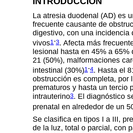
INTRODUCCIÓN
La atresia duodenal (AD) es 
frecuente causante de obstrucci
digestivo, con una incidencia
-
1
3
vivos
. Afecta más frecuent
lesional hasta en 45% a 65% d
21 (50%), malformaciones car
-
1
4
intestinal (30%)
. Hasta el 
obstrucción es completa, por 
prematuros y hasta un tercio p
3
intrauterino
. El diagnóstico 
prenatal en alrededor de un 
Se clasifica en tipos I a III, p
de la luz, total o parcial, con