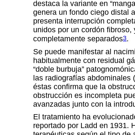
destaca la variante en “mang
genera un fondo ciego distal al
presenta interrupción complet
unidos por un cordón fibroso, 
3
completamente separados
.
Se puede manifestar al nacimi
habitualmente con residual gás
“doble burbuja” patognomónic
las radiografías abdominales 
éstas confirma que la obstruc
obstrucción es incompleta pu
avanzadas junto con la introd
El tratamiento ha evoluciona
reportado por Ladd en 1931. H
terapéuticas según el tipo de