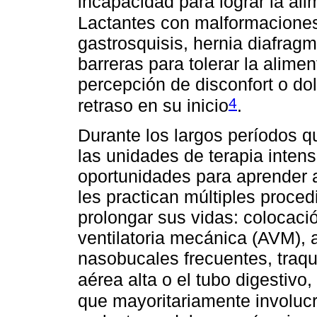
incapacidad para lograr la ali
Lactantes con malformaciones
gastrosquisis, hernia diafragmá
barreras para tolerar la alime
percepción de disconfort o do
4
retraso en su inicio
.
Durante los largos períodos q
las unidades de terapia intens
oportunidades para aprender
les practican múltiples proce
prolongar sus vidas: colocaci
ventilatoria mecánica (AVM), 
nasobucales frecuentes, traqu
aérea alta o el tubo digestivo,
que mayoritariamente involucr