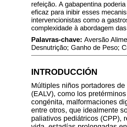
refeição. A gabapentina poderi
eficaz para inibir esses mecani
intervencionistas como a gastr
complexidade à abordagem das 
Palavras-chave:
Aversão Alime
Desnutrição; Ganho de Peso; C
INTRODUCCIÓN
Múltiples niños portadores d
(EALV), como los pretérminos
congénita, malformaciones dig
entre otros, que idealmente s
paliativos pediátricos (CPP),
vida, estadías prolongadas en 