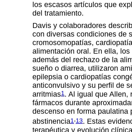
los escasos artículos que expl
del tratamiento.
Davis y colaboradores describ
con diversas condiciones de s
cromosomopatías, cardiopatías,
alimentación oral. En ella, lo
además del rechazo de la alim
sueño o diarrea, utilizaron ami
epilepsia o cardiopatías cong
anticonvulsivo y su perfil de 
1
arritmias
. Al igual que Allen,
fármacos durante aproximada
descenso en forma paulatina p
,
1
13
abstinencia
. Estas eviden
terapéutica y evolución clíni