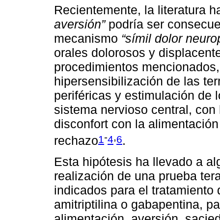
Recientemente, la literatura 
aversión”
podría ser consecuen
mecanismo
“símil dolor neuro
orales dolorosos y displacent
procedimientos mencionados, 
hipersensibilización de las te
periféricas y estimulación de 
sistema nervioso central, con 
disconfort con la alimentación
-
,
1
4
6
rechazo
.
Esta hipótesis ha llevado a a
realización de una prueba te
indicados para el tratamiento
amitriptilina o gabapentina, p
alimentación, aversión, sacie