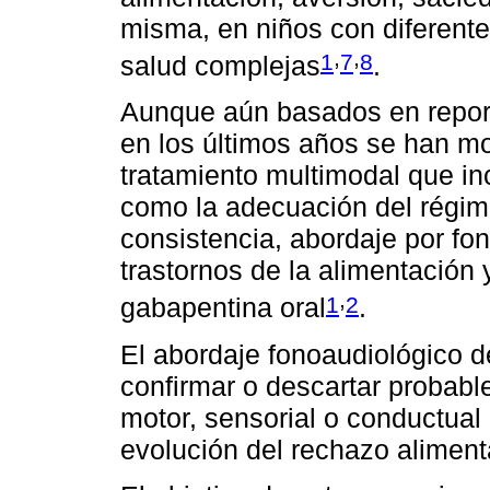
misma, en niños con diferent
,
,
1
7
8
salud complejas
.
Aunque aún basados en report
en los últimos años se han m
tratamiento multimodal que i
como la adecuación del régime
consistencia, abordaje por fo
trastornos de la alimentación 
,
1
2
gabapentina oral
.
El abordaje fonoaudiológico de
confirmar o descartar probable
motor, sensorial o conductual 
evolución del rechazo aliment