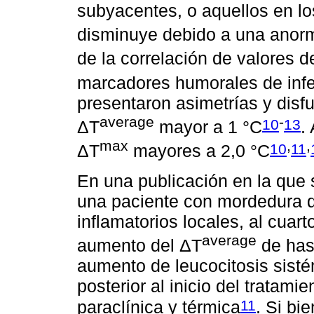
subyacentes, o aquellos en lo
disminuye debido a una anorm
de la correlación de valores 
marcadores humorales de inf
presentaron asimetrías y disf
average
-
10
13
ΔT
mayor a 1 °C
.
max
,
,
10
11
ΔT
mayores a 2,0 °C
En una publicación en la que 
una paciente con mordedura 
inflamatorios locales, al cua
average
aumento del ΔT
de has
aumento de leucocitosis sisté
posterior al inicio del tratamie
11
paraclínica y térmica
. Si bi