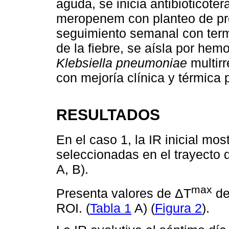
aguda, se inicia antibioticot
meropenem con planteo de pro
seguimiento semanal con termo
de la fiebre, se aísla por hem
Klebsiella pneumoniae
multirr
con mejoría clínica y térmica p
RESULTADOS
En el caso 1, la IR inicial mo
seleccionadas en el trayecto 
A, B).
max
Presenta valores de ΔT
de
ROI. (
Tabla 1
A) (
Figura 2
).