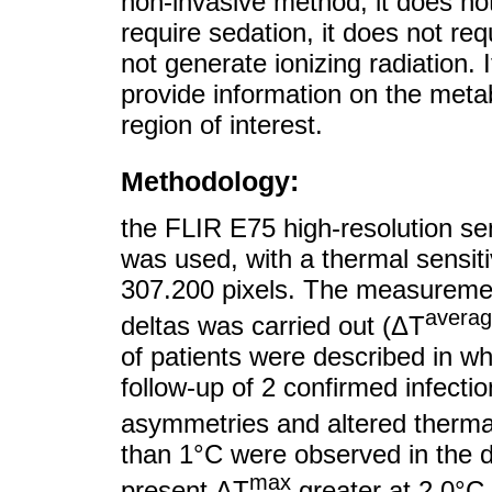
non-invasive method, it does not
require sedation, it does not req
not generate ionizing radiation. I
provide information on the meta
region of interest.
Methodology:
the FLIR E75 high-resolution s
was used, with a thermal sensitiv
307.200 pixels. The measurem
avera
deltas was carried out (ΔT
of patients were described in wh
follow-up of 2 confirmed infecti
asymmetries and altered therma
than 1°C were observed in the d
max
present ΔT
greater at 2.0°C.