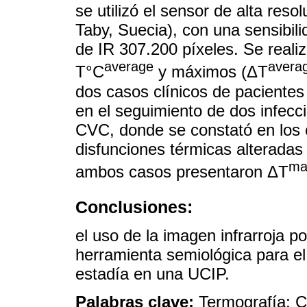
se utilizó el sensor de alta re
Taby, Suecia), con una sensibil
de IR 307.200 píxeles. Se realiz
average
avera
T°C
y máximos (ΔT
dos casos clínicos de pacientes 
en el seguimiento de dos infecc
CVC, donde se constató en los 
disfunciones térmicas alterada
ma
ambos casos presentaron ΔT
Conclusiones:
el uso de la imagen infrarroja 
herramienta semiológica para e
estadía en una UCIP.
Palabras clave:
Termografía; C