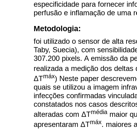
especificidade para fornecer in
perfusão e inflamação de uma re
Metodologia:
foi utilizado o sensor de alta 
Taby, Suecia), com sensibilidad
307.200 pixels. A emissão da pe
realizada a medição dos delta
máx
ΔT
) Neste paper descrevemo
quais se utilizou a imagem in
infecções confirmadas vincula
constatados nos casos descritos
média
alteradas com ΔT
maior qu
máx
apresentaram ΔT
. maiores 