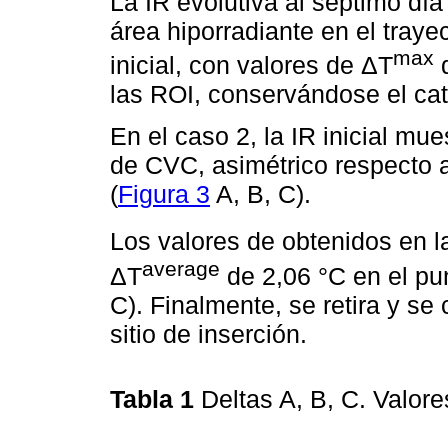
La IR evolutiva al séptimo dí
área hiporradiante en el traye
max
inicial, con valores de ΔT
d
las ROI, conservándose el caté
En el caso 2, la IR inicial mue
de CVC, asimétrico respecto al
(
Figura 3
A, B, C).
Los valores de obtenidos en 
average
ΔT
de 2,06 °C en el pun
C). Finalmente, se retira y se
sitio de inserción.
Tabla 1
Deltas A, B, C. Valore