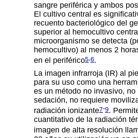
sangre periférica y ambos po
El cultivo central es significat
recuento bacteriológico del g
superior al hemocultivo central
microorganismo se detecta (po
hemocultivo) al menos 2 horas
,
5
6
en el periférico
.
La imagen infrarroja (IR) al pi
para su uso como una herrami
es un método no invasivo, no 
sedación, no requiere moviliza
-
7
9
radiación ionizante
. Permite
cuantitativo de la radiación t
imagen de alta resolución ll