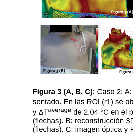
Figura 3 (A, B, C):
Caso 2: A:
sentado. En las ROI (r1) se o
average
y ΔT
de 2,04 °C en el p
(flechas). B: reconstrucción 
(flechas). C: imagen óptica y