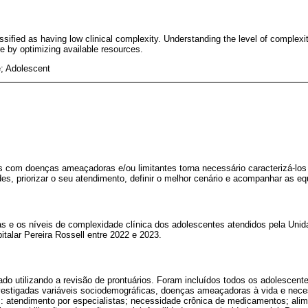
ified as having low clinical complexity. Understanding the level of complexit
e by optimizing available resources.
e; Adolescent
 com doenças ameaçadoras e/ou limitantes torna necessário caracterizá-los
des, priorizar o seu atendimento, definir o melhor cenário e acompanhar as eq
as e os níveis de complexidade clínica dos adolescentes atendidos pela Unid
italar Pereira Rossell entre 2022 e 2023.
zado utilizando a revisão de prontuários. Foram incluídos todos os adolescen
vestigadas variáveis sociodemográficas, doenças ameaçadoras à vida e nece
: atendimento por especialistas; necessidade crônica de medicamentos; alim