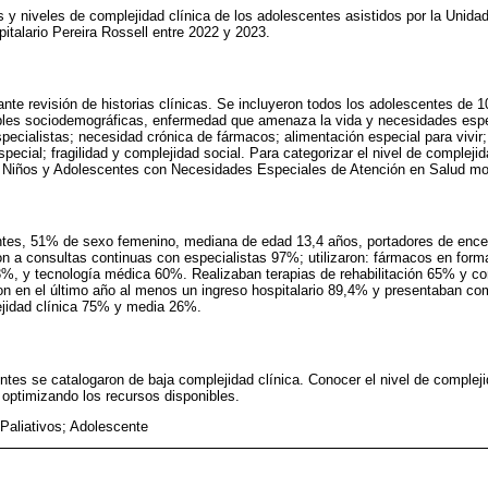
as y niveles de complejidad clínica de los adolescentes asistidos por la Unida
italario Pereira Rossell entre 2022 y 2023.
ante revisión de historias clínicas. Se incluyeron todos los adolescentes de 
ables sociodemográficas, enfermedad que amenaza la vida y necesidades esp
specialistas; necesidad crónica de fármacos; alimentación especial para vivir;
special; fragilidad y complejidad social. Para categorizar el nivel de complejid
de Niños y Adolescentes con Necesidades Especiales de Atención en Salud mo
ntes, 51% de sexo femenino, mediana de edad 13,4 años, portadores de encef
on a consultas continuas con especialistas 97%; utilizaron: fármacos en for
3%, y tecnología médica 60%. Realizaban terapias de rehabilitación 65% y co
on en el último año al menos un ingreso hospitalario 89,4% y presentaban co
ejidad clínica 75% y media 26%.
ntes se catalogaron de baja complejidad clínica. Conocer el nivel de compleji
o optimizando los recursos disponibles.
Paliativos; Adolescente