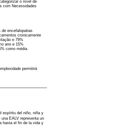
categorizar o nível de
tes com Necessidades
 de encefalopatias
dicamentos cronicamente
litação e 79%
imo ano e 15%
26% como média.
omplexidade permitirá
 espíritu del niño, niña y
de una EALV representa un
hasta el fin de la vida y