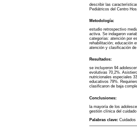
describir las característic
Pediátricos del Centro Hosp
Metodología:
estudio retrospectivo medi
activa. Se indagaron vari
categorías: atención por e
rehabilitación; educación e
atención y clasificación 
Resultados:
se incluyeron 94 adolesce
evolutivas 70,2%. Asistier
nutricionales especiales 3
educativos 79%. Requirier
clasificaron de baja compl
Conclusiones:
la mayoría de los adolesce
gestión clínica del cuidad
Palabras clave:
Cuidados 