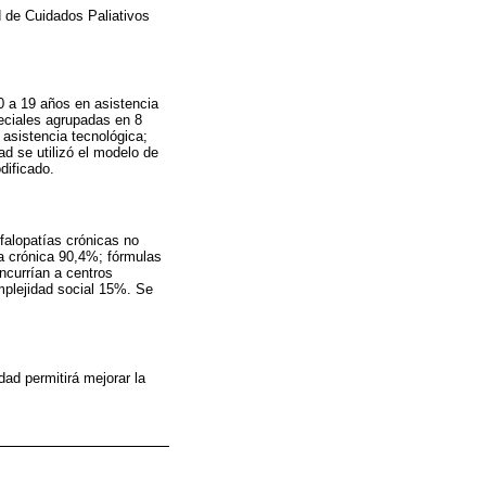
d de Cuidados Paliativos
10 a 19 años en asistencia
eciales agrupadas en 8
 asistencia tecnológica;
ad se utilizó el modelo de
dificado.
alopatías crónicas no
ma crónica 90,4%; fórmulas
ncurrían a centros
mplejidad social 15%. Se
dad permitirá mejorar la