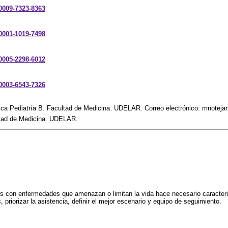
-0009-7323-8363
-0001-1019-7498
-0005-2298-6012
-0003-6543-7326
ica Pediatría B. Facultad de Medicina. UDELAR. Correo electrónico: mnote
ltad de Medicina. UDELAR.
s con enfermedades que amenazan o limitan la vida hace necesario caracteriz
, priorizar la asistencia, definir el mejor escenario y equipo de seguimiento.