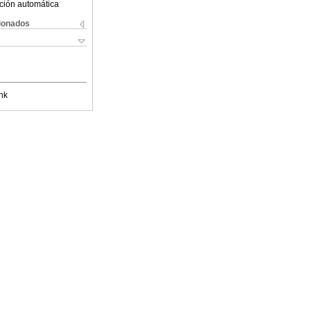
ción automática
cionados
nk