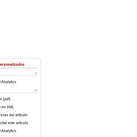
Personalizados
 Analytics
l (pdf)
lo en XML
cias del artículo
itar este artículo
 Analytics