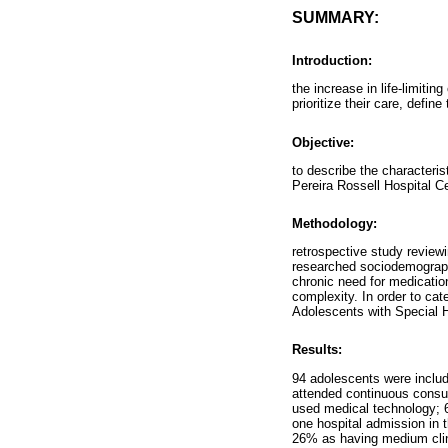
SUMMARY:
Introduction:
the increase in life-limitin
prioritize their care, defi
Objective:
to describe the characteris
Pereira Rossell Hospital 
Methodology:
retrospective study review
researched sociodemographic
chronic need for medication;
complexity. In order to cat
Adolescents with Special 
Results:
94 adolescents were inclu
attended continuous consul
used medical technology; 6
one hospital admission in 
26% as having medium clin