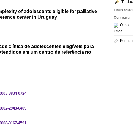
Traduc
Links rela
mplexity of adolescents eligible for palliative
eference center in Uruguay
Compartir
Otros
Otros
Permali
de clínica de adolescentes elegíveis para
 atendidos em um centro de referência no
-0003-3834-0724
-0002-2943-6409
-0008-9167-4591