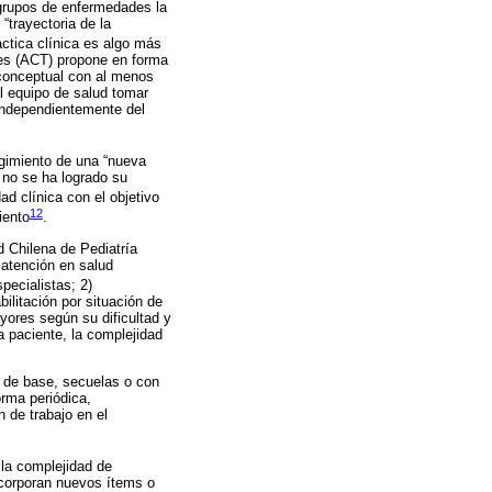
 grupos de enfermedades la
“trayectoria de la
́ctica clínica es algo más
lies (ACT) propone en forma
 conceptual con al menos
al equipo de salud tomar
 independientemente del
rgimiento de una “nueva
 no se ha logrado su
ad clínica con el objetivo
12
iento
.
d Chilena de Pediatría
 atención en salud
pecialistas; 2)
ilitación por situación de
ores según su dificultad y
a paciente, la complejidad
 de base, secuelas o con
orma periódica,
 de trabajo en el
 la complejidad de
ncorporan nuevos ítems o