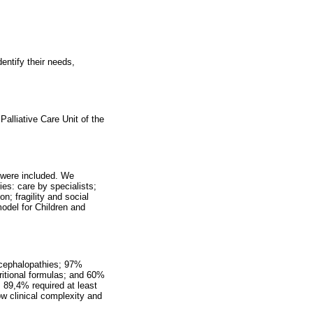
dentify their needs,
Palliative Care Unit of the
e were included. We
es: care by specialists;
n; fragility and social
model for Children and
ncephalopathies; 97%
ritional formulas; and 60%
 89,4% required at least
w clinical complexity and