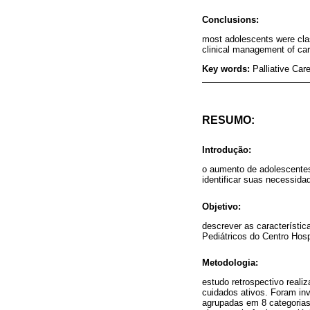
Conclusions:
most adolescents were class
clinical management of car
Key words:
Palliative Car
RESUMO:
Introdução:
o aumento de adolescentes
identificar suas necessida
Objetivo:
descrever as característic
Pediátricos do Centro Hosp
Metodologia:
estudo retrospectivo reali
cuidados ativos. Foram in
agrupadas em 8 categorias