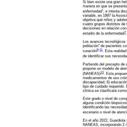
Si bien existe una gran h
manera en que se presentar
enfermedad”, e intenta disc
variable, en 1997 la Associ
objetiva qué niños y adole
cuatro grupos distintos de
decisiones en relación con
7
estadio de la enfermedad
.
Los avances tecnológicos y
población” de pacientes co
8
-
11
curación
. Esta realidad
de identificar sus necesida
Partiendo del precepto de 
propone un modelo de aten
13
(NANEAS)
. Esta propues
medicamentos de uso crónic
discapacidad; 6) educació
tipo de cuidado requerido.
clínica se clasificará como
Este grado o nivel de com
alguna condición biopsicos
identificando las necesida
escenario o nivel de aten
En el año 2022, Guardiola 
NANEAS, incorporando 2 nu