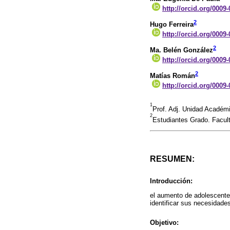
http://orcid.org/0009
2
Hugo Ferreira
http://orcid.org/0009
2
Ma. Belén González
http://orcid.org/0009
2
Matías Román
http://orcid.org/0009
1
Prof. Adj. Unidad Académ
2
Estudiantes Grado. Facu
RESUMEN:
Introducción:
el aumento de adolescente
identificar sus necesidades
Objetivo: