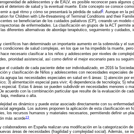
eterogeneidad de adolescentes y de EALV, es posible reconocer para algunos
á el deterioro de salud y la eventual muerte. Este concepto se conoce como 
6
ernir a qué ritmo y cómo se presentará la pérdida de salud
. Aunque en la pra
ation for Children with Life-threatening of Terminal Conditions and their Fami
scentes se beneficiarían de los cuidados paliativos (CP), creando un modelo
 trayectorias de enfermedades. La clasificación en grupos de la ACT permite 
 las diferentes alternativas de abordaje terapéutico, seguimiento y cuidados,
 científicos han determinado un importante aumento en la sobrevida y el su
n condiciones de salud complejas, en los que se ha impedido la muerte, pero
 hace necesario clasificar a los niños y adolescentes por niveles de complejid
des, prioridad asistencial, así como definir el mejor escenario para su seguim
que el cuidado de cada paciente debe ser individualizado, en 2016 la Socieda
ción y clasificación de Niños y adolescentes con necesidades especiales de
ta agrupa las necesidades especiales en salud en 6 áreas: 1) atención por es
o; 3) alimentación especial para vivir; 4) dependencia de tecnología; 5) rehab
n especial. Estas 6 áreas se pueden subdividir en necesidades menores o may
 De acuerdo con la combinación particular que resulte de la evaluación de cad
 baja, mediana o alta.
plejidad es dinámico y puede estar asociado directamente con su enfermedad
ocial agregada. Los autores proponen la aplicación de esta clasificación en f
des, los recursos humanos y materiales necesarios, permitiendo definir un plan
13
ción más acorde
.
y colaboradores en España realizan una modificación en la categorización de
evas áreas de necesidades (fragilidad y complejidad social). Además, se i