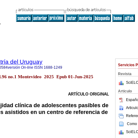
tría del Uruguay
Servicios 
0584
versión On-line
ISSN
1688-1249
Revista
ol.96 no.1 Montevideo 2025 Epub 01-Jun-2025
SciELO
Articulo
ARTÍCULO ORIGINAL
Españo
jidad clínica de adolescentes pasibles de
Articu
s asistidos en un centro de referencia de
Referen
Como c
SciELO