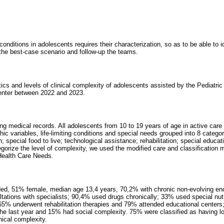
g conditions in adolescents requires their characterization, so as to be able to i
ne the best-case scenario and follow-up the teams.
tics and levels of clinical complexity of adolescents assisted by the Pediatric 
Center between 2022 and 2023.
ing medical records. All adolescents from 10 to 19 years of age in active car
 variables, life-limiting conditions and special needs grouped into 8 categori
 special food to live; technological assistance; rehabilitation; special educatio
egorize the level of complexity, we used the modified care and classification 
Health Care Needs.
ded, 51% female, median age 13,4 years, 70,2% with chronic non-evolving e
tations with specialists; 90,4% used drugs chronically; 33% used special nut
5% underwent rehabilitation therapies and 79% attended educational centers;
the last year and 15% had social complexity. 75% were classified as having lo
ical complexity.