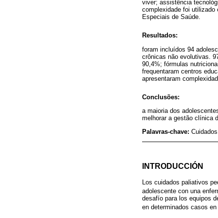
viver; assistência tecnológ
complexidade foi utilizad
Especiais de Saúde.
Resultados:
foram incluídos 94 adoles
crônicas não evolutivas. 
90,4%; fórmulas nutricion
frequentaram centros educ
apresentaram complexidad
Conclusões:
a maioria dos adolescentes
melhorar a gestão clínica 
Palavras-chave:
Cuidados 
INTRODUCCIÓN
Los cuidados paliativos ped
adolescente con una enfer
desafío para los equipos d
en determinados casos en s