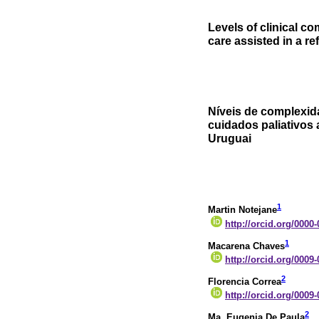
Levels of clinical co
care assisted in a r
Níveis de complexida
cuidados paliativos
Uruguai
1
Martin Notejane
http://orcid.org/0000
1
Macarena Chaves
http://orcid.org/0009
2
Florencia Correa
http://orcid.org/0009
2
Ma. Eugenia De Paula