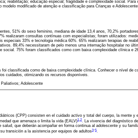
ica; reabilitação; educação especial; fragilidade e complexidade social. Para 
o o modelo modificado de atenção e classificação para Crianças e Adolescen
centes, 51% do sexo feminino, mediana de idade 13,4 anos, 70,2% portadores
97% realizaram consultas contínuas com especialistas; foram utilizados: me
ais especiais 33% e tecnologia médica 60%. 65% realizaram terapias de reabi
ativos. 89,4% necessitaram de pelo menos uma internação hospitalar no últ
e social. 75% foram classificados como com baixa complexidade clínica e 
 foi classificada como de baixa complexidade clínica. Conhecer o nível de c
dos cuidados, otimizando os recursos disponíveis.
Paliativos; Adolescente
iátricos (CPP) consisten en el cuidado activo y total del cuerpo, la mente y el
1
,
2
medad que amenaza o limita la vida (EALV)
. La vivencia del diagnóstico 
e salud, que deberán acompañar en forma continua al adolescente y su familia 
3
-
5
u transición a la asistencia por equipos de adultos
.