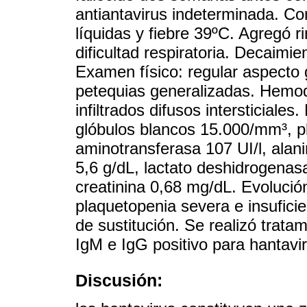
antiantavirus indeterminada. Co
líquidas y fiebre 39ºC. Agregó ri
dificultad respiratoria. Decaimi
Examen físico: regular aspecto
petequias generalizadas. Hemod
infiltrados difusos intersticial
glóbulos blancos 15.000/mm³, p
aminotransferasa 107 UI/l, alan
5,6 g/dL, lactato deshidrogenasa
creatinina 0,68 mg/dL. Evolució
plaquetopenia severa e insuficie
de sustitución. Se realizó trat
IgM e IgG positivo para hantavi
Discusión: