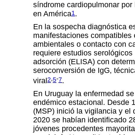
síndrome cardiopulmonar por 
1
en América
.
En la sospecha diagnóstica es
manifestaciones compatibles 
ambientales o contacto con c
requiere estudios serológico
adsorción (ELISA) con determ
seroconversión de IgG, técnic
,
-
2
5
7
viral
.
En Uruguay la enfermedad se
endémico estacional. Desde 19
(MSP) inició la vigilancia y 
2020 se habían identificado 2
jóvenes procedentes mayorita