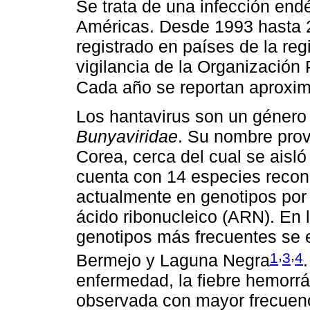
Se trata de una infección end
Américas. Desde 1993 hasta 
registrado en países de la re
vigilancia de la Organizació
Cada año se reportan aprox
Los hantavirus son un género 
Bunyaviridae
. Su nombre prov
Corea, cerca del cual se aisl
cuenta con 14 especies recono
actualmente en genotipos por
ácido ribonucleico (ARN). En l
genotipos más frecuentes se 
,
,
1
3
4
Bermejo y Laguna Negra
enfermedad, la fiebre hemorr
observada con mayor frecuenc