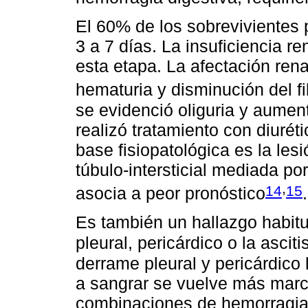
El 60% de los sobrevivientes 
3 a 7 días. La insuficiencia r
esta etapa. La afectación rena
hematuria y disminución del fi
se evidenció oliguria y aumen
realizó tratamiento con diuréti
base fisiopatológica es la lesi
túbulo-intersticial mediada po
,
14
15
asocia a peor pronóstico
.
Es también un hallazgo habitua
pleural, pericárdico o la asciti
derrame pleural y pericárdico 
a sangrar se vuelve más marc
combinaciones de hemorragia c