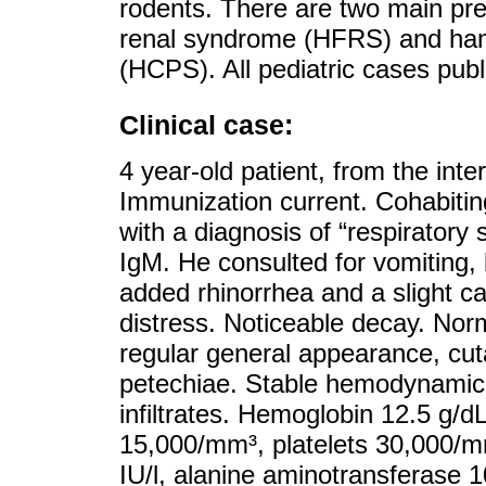
rodents. There are two main pre
renal syndrome (HFRS) and han
(HCPS). All pediatric cases pu
Clinical case:
4 year-old patient, from the int
Immunization current. Cohabitin
with a diagnosis of “respiratory
IgM. He consulted for vomiting, 
added rhinorrhea and a slight ca
distress. Noticeable decay. Norm
regular general appearance, cut
petechiae. Stable hemodynamics. 
infiltrates. Hemoglobin 12.5 g/d
15,000/mm³, platelets 30,000/m
IU/l, alanine aminotransferase 10