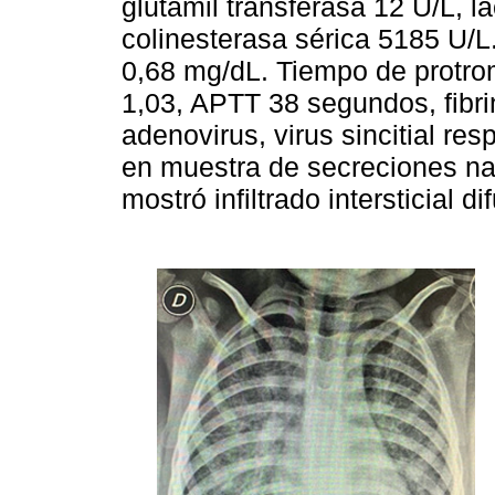
glutamil transferasa 12 U/L, 
colinesterasa sérica 5185 U/L
0,68 mg/dL. Tiempo de protro
1,03, APTT 38 segundos, fibr
adenovirus, virus sincitial res
en muestra de secreciones nas
mostró infiltrado intersticial di