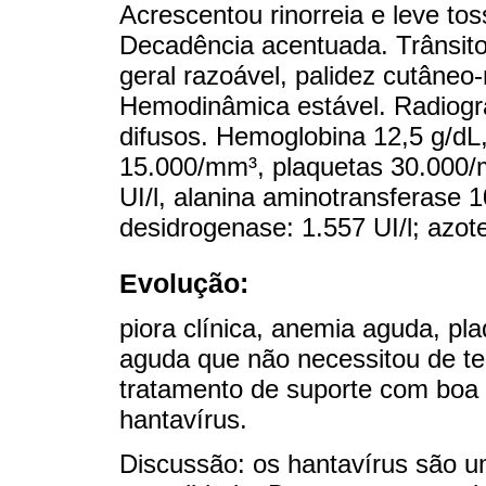
Acrescentou rinorreia e leve toss
Decadência acentuada. Trânsito 
geral razoável, palidez cutâneo
Hemodinâmica estável. Radiografia
difusos. Hemoglobina 12,5 g/dL
15.000/mm³, plaquetas 30.000/
UI/l, alanina aminotransferase 10
desidrogenase: 1.557 UI/l; azot
Evolução:
piora clínica, anemia aguda, pla
aguda que não necessitou de ter
tratamento de suporte com boa 
hantavírus.
Discussão: os hantavírus são 