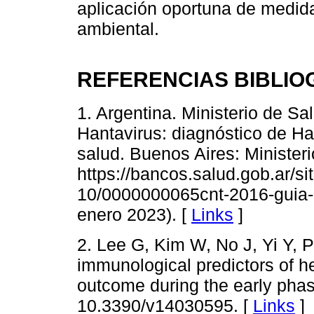
aplicación oportuna de medid
ambiental.
REFERENCIAS BIBLIO
1. Argentina. Ministerio de S
Hantavirus: diagnóstico de Ha
salud. Buenos Aires: Minister
https://bancos.salud.gob.ar/sit
10/0000000065cnt-2016-guia-m
enero 2023). [
Links
]
2. Lee G, Kim W, No J, Yi Y, Pa
immunological predictors of h
outcome during the early phas
10.3390/v14030595. [
Links
]