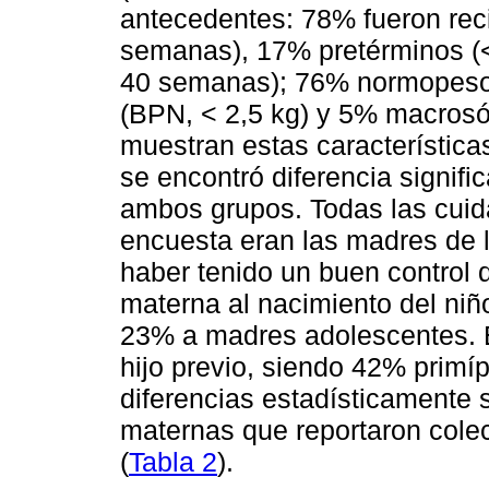
antecedentes: 78% fueron rec
semanas), 17% pretérminos (
40 semanas); 76% normopeso (
(BPN, < 2,5 kg) y 5% macrosóm
muestran estas característica
se encontró diferencia signific
ambos grupos. Todas las cuida
encuesta eran las madres de lo
haber tenido un buen control
materna al nacimiento del niñ
23% a madres adolescentes. E
hijo previo, siendo 42% prim
diferencias estadísticamente si
maternas que reportaron colec
(
Tabla 2
).