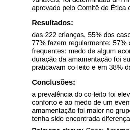
aprovado pelo Comitê de Ética d
Resultados:
das 222 crianças, 55% dos casos
77% fazem regularmente; 57% co
frequentes: medo de algum acon
duração da amamentação foi s
praticavam co-leito e em 38% d
Conclusões:
a prevalência do co-leito foi el
conforto e ao medo de um event
amamentação foi maior no grupo
tenha sido encontrada diferença 