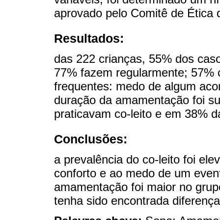
aprovado pelo Comitê de Ética d
Resultados:
das 222 crianças, 55% dos casos
77% fazem regularmente; 57% co
frequentes: medo de algum acon
duração da amamentação foi s
praticavam co-leito e em 38% d
Conclusões:
a prevalência do co-leito foi el
conforto e ao medo de um event
amamentação foi maior no grupo
tenha sido encontrada diferença 