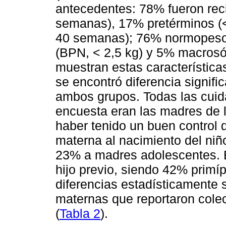
antecedentes: 78% fueron rec
semanas), 17% pretérminos (
40 semanas); 76% normopeso (
(BPN, < 2,5 kg) y 5% macrosóm
muestran estas característica
se encontró diferencia signific
ambos grupos. Todas las cuida
encuesta eran las madres de lo
haber tenido un buen control
materna al nacimiento del niñ
23% a madres adolescentes. E
hijo previo, siendo 42% prim
diferencias estadísticamente si
maternas que reportaron colec
(
Tabla 2
).