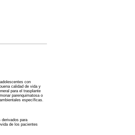
y adolescentes con
buena calidad de vida y
neral para el trasplante
pulmonar parenquimatosa o
oambientales específicas.
s derivados para
evida de los pacientes