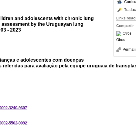
Curric
Traduc
hildren and adolescents with chronic lung
Links rela
or assessment by the Uruguayan lung
Compartir
003 - 2023
Otros
Otros
Permali
crianças e adolescentes com doenças
 referidas para avaliação pela equipe uruguaia de transpl
-0002-3240-9607
-0002-5502-9092