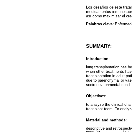
Los desafíos de este trata
medicamentos inmunosupreso
así como maximizar el creci
Palabras clave:
Enfermeda
SUMMARY:
Introduction:
lung transplantation has b
when other treatments have 
transplantation in adult pat
due to parenchymal or vasc
socio-environmental condit
Objectives:
to analyze the clinical cha
transplant team. To analyze
Material and methods:
descriptive and retrospecti