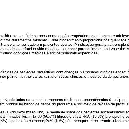
nsolidou-se nos últimos anos como opção terapêutica para crianças e adole
 outros tratamentos falharam. Esse procedimento proporciona boa qualidade d
transplante realizado em pacientes adultos. A indicação geral para transplant
 potencialmente fatal devido a doença pulmonar parenquimatosa ou vascular. 
exigindo condições médicas e socioambientais específicas.
as clínicas de pacientes pediátricos com doenças pulmonares crônicas encami
ante pulmonar. Analisar as características clínicas e a sobrevida de pacientes
.
spectivo de todos os pacientes menores de 19 anos encaminhados à equipe de 
am obtidos no banco de dados do programa e por meio de revisão de prontuár
tes (15 do sexo masculino). A média de idade dos pacientes encaminhados fo
ncaminhados foram 17/30 (56,6%) fibrose cística, 4/30 (13,3%) bronquiolite ob
3%) hipertensão pulmonar, 3/30 (10%) pós -bronquiolite obliterante infeccios
.