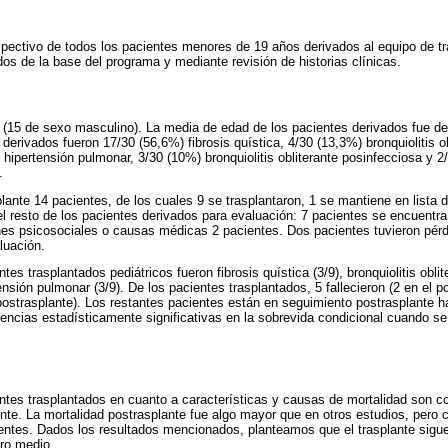
ospectivo de todos los pacientes menores de 19 años derivados al equipo de t
os de la base del programa y mediante revisión de historias clínicas.
 (15 de sexo masculino). La media de edad de los pacientes derivados fue de
 derivados fueron 17/30 (56,6%) fibrosis quística, 4/30 (13,3%) bronquiolitis o
hipertensión pulmonar, 3/30 (10%) bronquiolitis obliterante posinfecciosa y 
.
plante 14 pacientes, de los cuales 9 se trasplantaron, 1 se mantiene en lista d
Del resto de los pacientes derivados para evaluación: 7 pacientes se encuentr
nes psicosociales o causas médicas 2 pacientes. Dos pacientes tuvieron pérd
aluación.
ntes trasplantados pediátricos fueron fibrosis quística (3/9), bronquiolitis obli
nsión pulmonar (3/9). De los pacientes trasplantados, 5 fallecieron (2 en el po
postrasplante). Los restantes pacientes están en seguimiento postrasplante h
encias estadísticamente significativas en la sobrevida condicional cuando s
entes trasplantados en cuanto a características y causas de mortalidad son 
nte. La mortalidad postrasplante fue algo mayor que en otros estudios, pero
entes. Dados los resultados mencionados, planteamos que el trasplante sigue
tro medio.