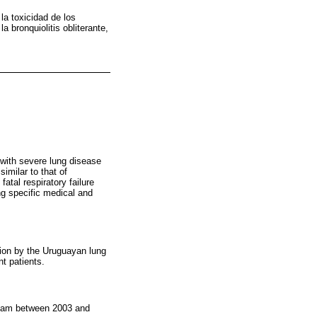
la toxicidad de los
 bronquiolitis obliterante,
 with severe lung disease
imilar to that of
fatal respiratory failure
ng specific medical and
ation by the Uruguayan lung
nt patients.
t team between 2003 and