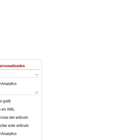
Personalizados
 Analytics
l (pdf)
lo en XML
cias del artículo
itar este artículo
 Analytics