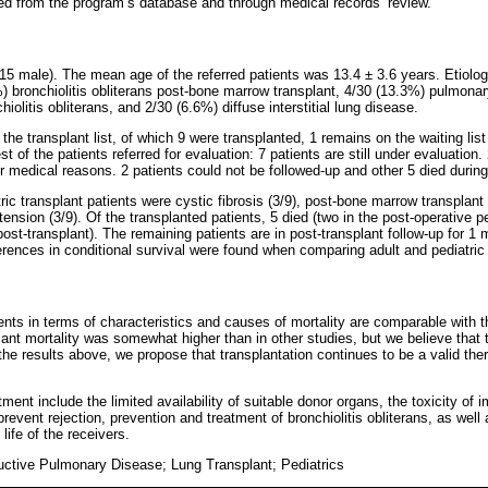
ed from the program’s database and through medical records’ review.
(15 male). The mean age of the referred patients was 13.4 ± 3.6 years. Etiolo
%) bronchiolitis obliterans post-bone marrow transplant, 4/30 (13.3%) pulmona
iolitis obliterans, and 2/30 (6.6%) diffuse interstitial lung disease.
the transplant list, of which 9 were transplanted, 1 remains on the waiting list
est of the patients referred for evaluation: 7 patients are still under evaluatio
 medical reasons. 2 patients could not be followed-up and other 5 died during
ric transplant patients were cystic fibrosis (3/9), post-bone marrow transplant 
ension (3/9). Of the transplanted patients, 5 died (two in the post-operative p
st-transplant). The remaining patients are in post-transplant follow-up for 1 
ifferences in conditional survival were found when comparing adult and pediatric
ients in terms of characteristics and causes of mortality are comparable with 
plant mortality was somewhat higher than in other studies, but we believe that 
he results above, we propose that transplantation continues to be a valid thera
tment include the limited availability of suitable donor organs, the toxicity o
event rejection, prevention and treatment of bronchiolitis obliterans, as well
life of the receivers.
uctive Pulmonary Disease; Lung Transplant; Pediatrics