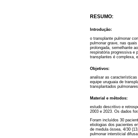
RESUMO:
Introdução:
o transplante pulmonar co
pulmonar grave, nas quais
prolongada, semelhante ao 
respiratória progressiva e
transplantes é complexa, 
Objetivos:
analisar as característic
equipe uruguaia de transpl
transplantados pulmonares
Material e métodos:
estudo descritivo e retro
2003 e 2023. Os dados for
Foram incluídos 30 pacien
etiologias dos pacientes e
de medula óssea, 4/30 (13,
pulmonar intersticial difusa