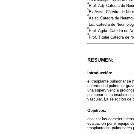
4
Prof. Adj. Cátedra de Ne
5
Ex Asist. Cátedra de Neu
6
Asist. Cátedra de Neumol
7
Lic. Cátedra de Neumolog
8
Prof. Agda. Cátedra de N
9
Prof. Titular Cátedra de
RESUMEN:
Introducción:
el trasplante pulmonar se h
enfermedad pulmonar grave
una supervivencia prolongad
pulmonar es la insuficienc
vascular. La selección de 
Objetivos:
analizar las característic
evaluación por el equipo d
trasplantados pulmonares 