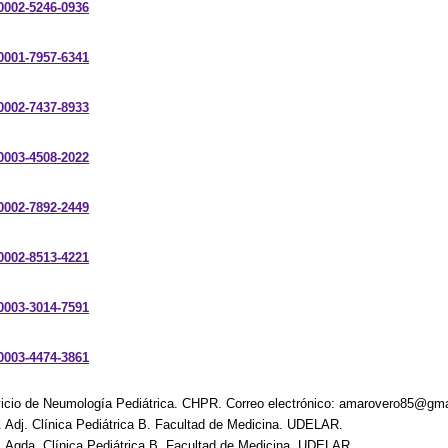
-0002-5246-0936
-0001-7957-6341
-0002-7437-8933
-0003-4508-2022
-0002-7892-2449
-0002-8513-4221
-0003-3014-7591
-0003-4474-3861
icio de Neumología Pediátrica. CHPR. Correo electrónico: amarovero85@gm
 Adj. Clínica Pediátrica B. Facultad de Medicina. UDELAR.
. Agda. Clínica Pediátrica B. Facultad de Medicina. UDELAR.