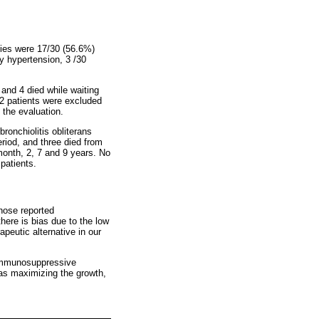
gies were 17/30 (56.6%)
ry hypertension, 3 /30
 and 4 died while waiting
n. 2 patients were excluded
 the evaluation.
bronchiolitis obliterans
eriod, and three died from
month, 2, 7 and 9 years. No
 patients.
those reported
there is bias due to the low
peutic alternative in our
f immunosuppressive
 as maximizing the growth,