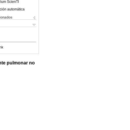
ulum ScienTI
ción automática
cionados
nk
ante pulmonar no