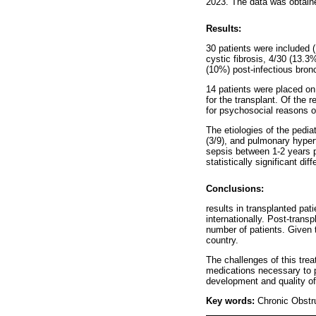
2023. The data was obtain
Results:
30 patients were included 
cystic fibrosis, 4/30 (13.3
(10%) post-infectious bronch
14 patients were placed on 
for the transplant. Of the r
for psychosocial reasons or
The etiologies of the pediat
(3/9), and pulmonary hypert
sepsis between 1-2 years po
statistically significant d
Conclusions:
results in transplanted pat
internationally. Post-trans
number of patients. Given t
country.
The challenges of this trea
medications necessary to pr
development and quality of 
Key words:
Chronic Obstr