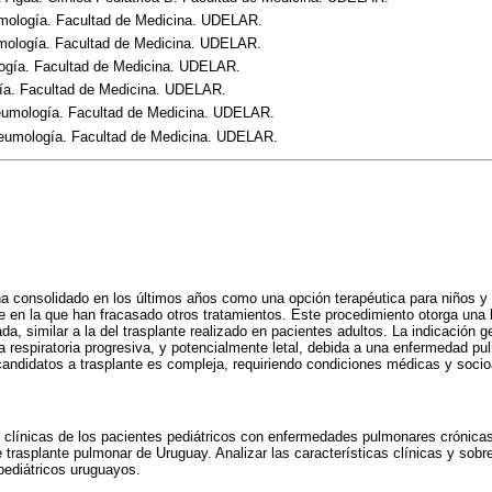
umología. Facultad de Medicina. UDELAR.
mología. Facultad de Medicina. UDELAR.
ogía. Facultad de Medicina. UDELAR.
ía. Facultad de Medicina. UDELAR.
eumología. Facultad de Medicina. UDELAR.
 Neumología. Facultad de Medicina. UDELAR.
a consolidado en los últimos años como una opción terapéutica para niños 
 en la que han fracasado otros tratamientos. Este procedimiento otorga una 
a, similar a la del trasplante realizado en pacientes adultos. La indicación ge
ia respiratoria progresiva, y potencialmente letal, debida a una enfermedad 
candidatos a trasplante es compleja, requiriendo condiciones médicas y soci
as clínicas de los pacientes pediátricos con enfermedades pulmonares crónica
e trasplante pulmonar de Uruguay. Analizar las características clínicas y sobr
pediátricos uruguayos.