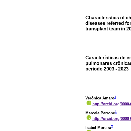
Characteristics of c
diseases referred f
transplant team in 2
Características de 
pulmonares crônicas
período 2003 - 2023
1
Verónica Amaro
http://orcid.org/0000
1
Marcela Perrone
http://orcid.org/0000
2
Isabel Moreira