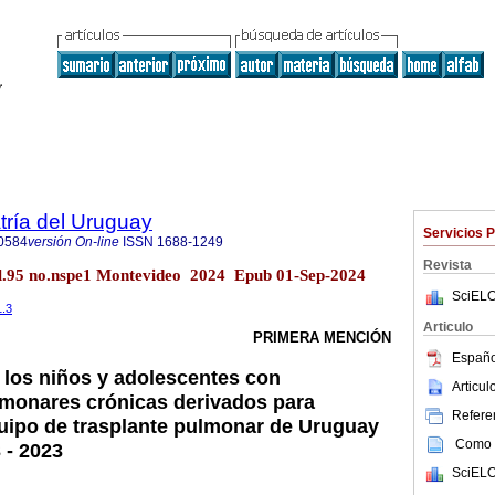
tría del Uruguay
Servicios 
0584
versión On-line
ISSN
1688-1249
Revista
ol.95 no.nspe1 Montevideo 2024 Epub 01-Sep-2024
SciELO
1.3
Articulo
PRIMERA MENCIÓN
Españo
e los niños y adolescentes con
Articu
monares crónicas derivados para
Referen
uipo de trasplante pulmonar de Uruguay
Como c
 - 2023
SciELO