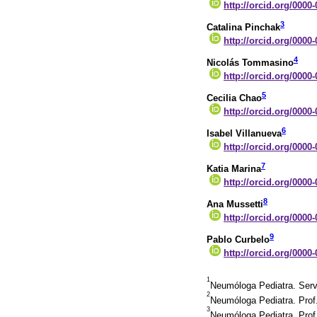
http://orcid.org/0000
3
Catalina Pinchak
http://orcid.org/0000
4
Nicolás Tommasino
http://orcid.org/0000
5
Cecilia Chao
http://orcid.org/0000
6
Isabel Villanueva
http://orcid.org/0000
7
Katia Marina
http://orcid.org/0000
8
Ana Mussetti
http://orcid.org/0000
9
Pablo Curbelo
http://orcid.org/0000
1
Neumóloga Pediatra. Serv
2
Neumóloga Pediatra. Prof.
3
Neumóloga Pediatra. Prof