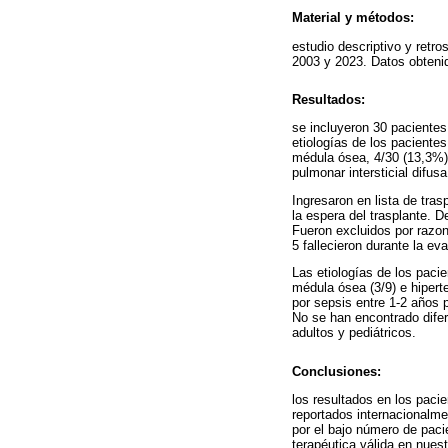
Material y métodos:
estudio descriptivo y retr
2003 y 2023. Datos obtenid
Resultados:
se incluyeron 30 pacientes
etiologías de los pacientes
médula ósea, 4/30 (13,3%) 
pulmonar intersticial difusa
Ingresaron en lista de tras
la espera del trasplante. 
Fueron excluidos por razo
5 fallecieron durante la ev
Las etiologías de los pacie
médula ósea (3/9) e hiperte
por sepsis entre 1-2 años 
No se han encontrado difer
adultos y pediátricos.
Conclusiones:
los resultados en los paci
reportados internacionalme
por el bajo número de paci
terapéutica válida en nues