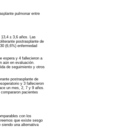
rasplante pulmonar entre
 13,4 ± 3,6 años. Las
bliterante postrasplante de
2/30 (6,6%) enfermedad
e espera y 4 fallecieron a
an aún en evaluación.
ida de seguimiento y otros
terante postrasplante de
soperatorio y 3 fallecieron
ace un mes, 2, 7 y 9 años.
e compararon pacientes
comparables con los
 creemos que existe sesgo
 siendo una alternativa