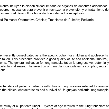
miento incluyen la disponibilidad limitada de órganos de donantes adecuados, 
res necesarios para prevenir el rechazo, la prevención y el tratamiento de la
miento, el desarrollo y la calidad de vida de los receptores.
d Pulmonar Obstructiva Crónica; Trasplante de Pulmón; Pediatría
een recently consolidated as a therapeutic option for children and adolescents
failed. This procedure provides a good quality of life and additional survival, s
ients. The general indication for lung transplantation is progressive, potentially 
ular lung disease. The selection of transplant candidates is complex, requiri
ions.
racteristics of pediatric patients with chronic lung diseases referred for evalu
 the clinical characteristics and survival of Uruguayan pediatric lung transpla
ve study of all patients under 19 years of age referred to the lung transplan