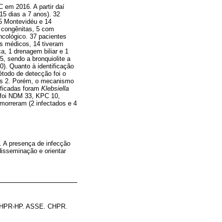
C em 2016. A partir daí
15 dias a 7 anos). 32
15 Montevidéu e 14
 congênitas, 5 com
ncológico. 37 pacientes
os médicos, 14 tiveram
a, 1 drenagem biliar e 1
5, sendo a bronquiolite a
). Quanto à identificação
étodo de detecção foi o
ias 2. Porém, o mecanismo
tificadas foram
Klebsiella
 foi NDM 33, KPC 10,
orreram (2 infectados e 4
. A presença de infecção
disseminação e orientar
. CHPR-HP. ASSE. CHPR.