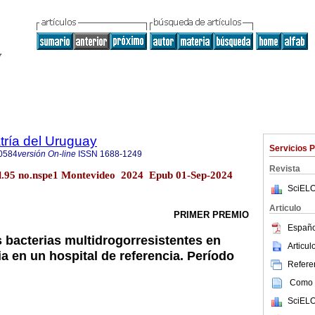
tría del Uruguay
Servicios 
0584
versión On-line
ISSN
1688-1249
Revista
ol.95 no.nspe1 Montevideo 2024 Epub 01-Sep-2024
SciELO
Articulo
PRIMER PREMIO
Españo
s bacterias multidrogorresistentes en
Articu
cia en un hospital de referencia. Período
Referen
Como c
SciELO