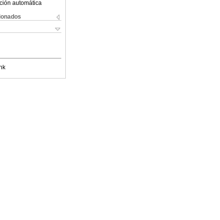
ción automática
cionados
nk