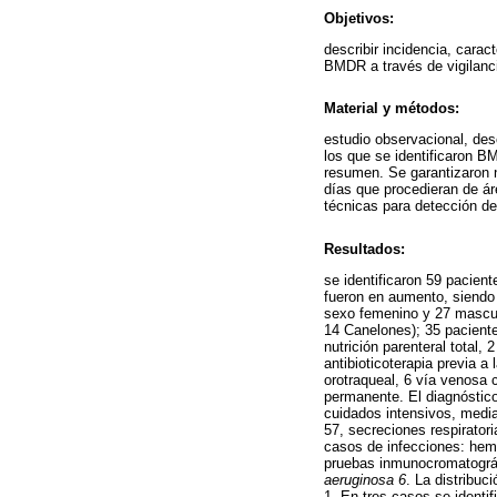
Objetivos:
describir incidencia, carac
BMDR a través de vigilanci
Material y métodos:
estudio observacional, des
los que se identificaron B
resumen. Se garantizaron 
días que procedieran de áre
técnicas para detección de
Resultados:
se identificaron 59 pacien
fueron en aumento, siendo 
sexo femenino y 27 mascul
14 Canelones); 35 paciente
nutrición parenteral total
antibioticoterapia previa 
orotraqueal, 6 vía venosa c
permanente. El diagnóstico 
cuidados intensivos, media
57, secreciones respirator
casos de infecciones: hemo
pruebas inmunocromatográf
aeruginosa 6
. La distribu
1. En tres casos se identi