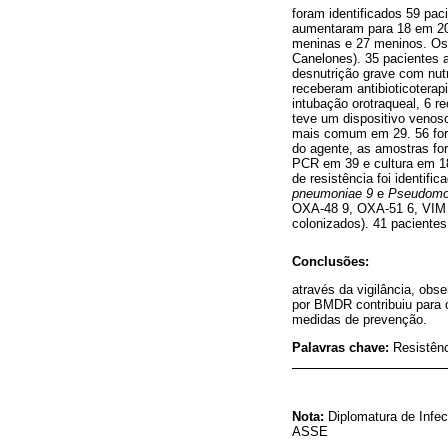
foram identificados 59 pac
aumentaram para 18 em 202
meninas e 27 meninos. Os 
Canelones). 35 pacientes 
desnutrição grave com nut
receberam antibioticotera
intubação orotraqueal, 6 r
teve um dispositivo venoso
mais comum em 29. 56 fora
do agente, as amostras for
PCR em 39 e cultura em 18
de resistência foi identif
pneumoniae 9
e
Pseudomo
OXA-48 9, OXA-51 6, VIM 6
colonizados). 41 pacientes
Conclusões:
através da vigilância, ob
por BMDR contribuiu para o
medidas de prevenção.
Palavras chave:
Resistênc
Nota:
Diplomatura de Infe
ASSE