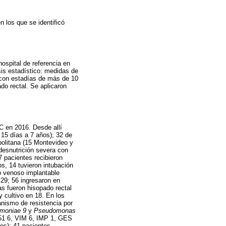
n los que se identificó
ospital de referencia en
sis estadístico: medidas de
 con estadías de más de 10
do rectal. Se aplicaron
PC en 2016. Desde allí
15 días a 7 años); 32 de
politana (15 Montevideo y
desnutrición severa con
7 pacientes recibieron
s, 14 tuvieron intubación
vo venoso implantable
 29; 56 ingresaron en
as fueron hisopado rectal
 cultivo en 18. En los
anismo de resistencia por
umoniae 9
y
Pseudomonas
51 6, VIM 6, IMP 1, GES
dos); 41 pacientes