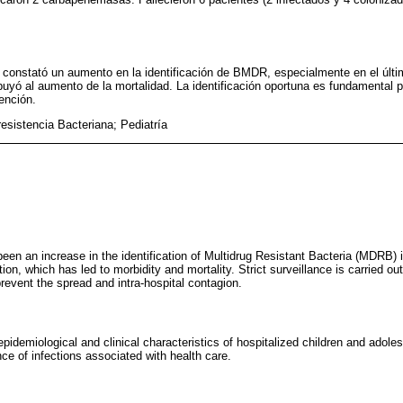
se constató un aumento en la identificación de BMDR, especialmente en el últ
uyó al aumento de la mortalidad. La identificación oportuna es fundamental p
ención.
esistencia Bacteriana; Pediatría
been an increase in the identification of Multidrug Resistant Bacteria (MDRB) i
ion, which has led to morbidity and mortality. Strict surveillance is carried out
event the spread and intra-hospital contagion.
 epidemiological and clinical characteristics of hospitalized children and a
ance of infections associated with health care.