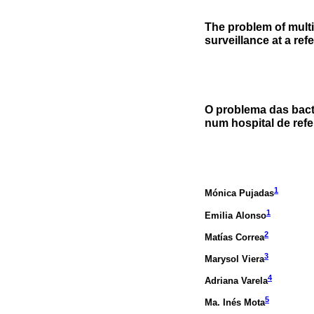
The problem of multid
surveillance at a ref
O problema das bacté
num hospital de refe
1
Mónica Pujadas
1
Emilia Alonso
2
Matías Correa
3
Marysol Viera
4
Adriana Varela
5
Ma. Inés Mota