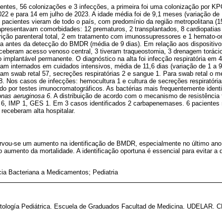
ientes, 56 colonizações e 3 infecções, a primeira foi uma colonização por KP
2 e para 14 em julho de 2023. A idade média foi de 9,1 meses (variação de 
pacientes vieram de todo o país, com predomínio da região metropolitana (
apresentavam comorbidades: 12 prematuros, 2 transplantados, 8 cardiopatias
rição parenteral total, 2 em tratamento com imunossupressores e 1 hemato-o
pia antes da detecção do BMDR (média de 9 dias). Em relação aos dispositiv
eceberam acesso venoso central, 3 tiveram traqueostomia, 3 drenagem torácic
 implantável permanente. O diagnóstico na alta foi infecção respiratória em 4
m internados em cuidados intensivos, média de 11,6 dias (variação de 1 a 90
am swab retal 57, secreções respiratórias 2 e sangue 1. Para swab retal o m
. Nos casos de infecções: hemocultura 1 e cultura de secreções respiratór
icado por testes imunocromatográficos. As bactérias mais frequentemente iden
nas aeruginosa 6
. A distribuição de acordo com o mecanismo de resistência
, IMP 1, GES 1. Em 3 casos identificados 2 carbapenemases. 6 pacientes m
 receberam alta hospitalar.
servou-se um aumento na identificação de BMDR, especialmente no último ano
 aumento da mortalidade. A identificação oportuna é essencial para evitar a 
ia Bacteriana a Medicamentos; Pediatria
ctología Pediátrica. Escuela de Graduados Facultad de Medicina. UDELAR