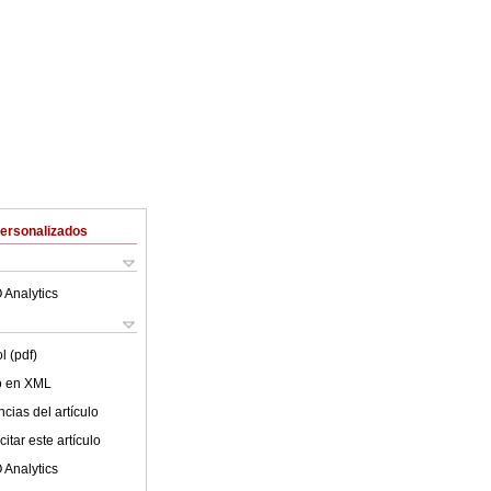
Personalizados
 Analytics
l (pdf)
lo en XML
cias del artículo
itar este artículo
 Analytics