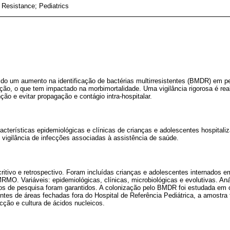
 Resistance; Pediatrics
do um aumento na identificação de bactérias multirresistentes (BMDR) em ped
ão, o que tem impactado na morbimortalidade. Uma vigilância rigorosa é real
ção e evitar propagação e contágio intra-hospitalar.
racterísticas epidemiológicas e clínicas de crianças e adolescentes hospita
de vigilância de infecções associadas à assistência de saúde.
ritivo e retrospectivo. Foram incluídas crianças e adolescentes internados em
 MRMO. Variáveis: epidemiológicas, clínicas, microbiológicas e evolutivas. Aná
os de pesquisa foram garantidos. A colonização pelo BMDR foi estudada em 
entes de áreas fechadas fora do Hospital de Referência Pediátrica, a amostra 
cção e cultura de ácidos nucleicos.