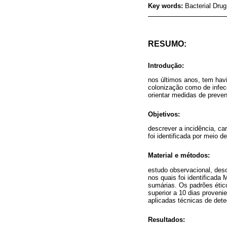
Key words:
Bacterial Drug
RESUMO:
Introdução:
nos últimos anos, tem havi
colonização como de infecç
orientar medidas de preven
Objetivos:
descrever a incidência, ca
foi identificada por meio 
Material e métodos:
estudo observacional, desc
nos quais foi identificada
sumárias. Os padrões étic
superior a 10 dias proveni
aplicadas técnicas de dete
Resultados: