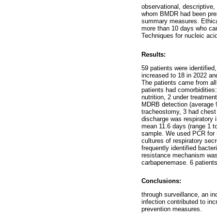
observational, descriptive,
whom BMDR had been prescri
summary measures. Ethical
more than 10 days who cam
Techniques for nucleic acid
Results:
59 patients were identified
increased to 18 in 2022 an
The patients came from all
patients had comorbidities:
nutrition, 2 under treatme
MDRB detection (average 9 
tracheostomy, 3 had chest 
discharge was respiratory 
mean 11.6 days (range 1 to
sample. We used PCR for re
cultures of respiratory se
frequently identified bacte
resistance mechanism was
carbapenemase. 6 patients 
Conclusions:
through surveillance, an i
infection contributed to in
prevention measures.