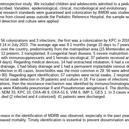
 retrospective study. We included children and adolescents admitted to a pedia
bed. Variables: epidemiological, clinical, microbiological and evolutionary. S
 research standards were guaranteed and colonization by BMDR was studied i
e from closed areas outside the Pediatric Reference Hospital, the sample w
 detection and culture were applied.
, 56 colonizations and 3 infections, the first was a colonization by KPC in 201
d 14 in July 2023. The average age was 9.1 months (range 15 days to 7 years
 over the country, predominantly from the metropolitan area (15 Montevideo 
 12 preterm, 2 transplanted, 8 congenital heart disease, 5 severe malnutrition 
nt with immunosuppressants and 1 hemato oncological. 37 patients received anti
days). Regarding medical devices, 14 had orotracheal intubation, 6 had a cen
drainage, 1 had biliary drainage and 1 had a permanent implantable venous d
infection in 45 cases, bronchiolitis was the most common in 29. 56 were admit
 90). Regarding agent identification, 57 samples were rectal swabs, 2 respira
ctal swab detection in 39 patients and culture in 18. For cases of infections:
cretions, then the resistance mechanism was identified by immunochromatogra
ria were
Klebsiella pneumoniae 9
and
Pseudomonas aeruginosa 6
. The distrib
 NDM 33, KPC 10, OXA-48 9, OXA-51 6, VIM 6, IMP 1, GES 1. In 3 cases we
died (2 infected and 4 colonized). 41 patients were discharged.
ncrease in the identification of MDRB was observed, especially in the past y
creased mortality. Timely identification is essential to prevent dissemination a