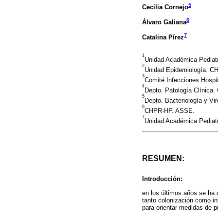
5
Cecilia Cornejo
6
Álvaro Galiana
7
Catalina Pírez
1
Unidad Académica Pediat
2
Unidad Epidemiología. 
3
Comité Infecciones Hospi
4
Depto. Patología Clínic
5
Depto. Bacteriología y Vi
6
CHPR-HP. ASSE.
7
Unidad Académica Pediat
RESUMEN:
Introducción:
en los últimos años se ha 
tanto colonización como inf
para orientar medidas de pr