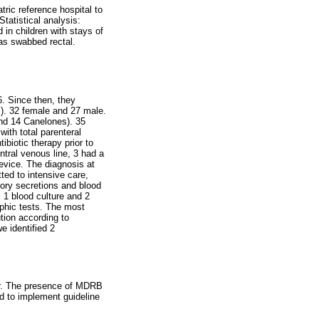
tric reference hospital to
tatistical analysis:
n children with stays of
as swabbed rectal.
6. Since then, they
). 32 female and 27 male.
and 14 Canelones). 35
with total parenteral
biotic therapy prior to
tral venous line, 3 had a
evice. The diagnosis at
ted to intensive care,
tory secretions and blood
 1 blood culture and 2
phic tests. The most
ution according to
 identified 2
ear. The presence of MDRB
nd to implement guideline