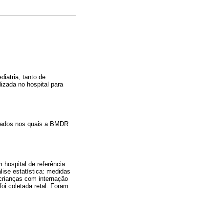
iatria, tanto de
izada no hospital para
lizados nos quais a BMDR
 hospital de referência
lise estatística: medidas
crianças com internação
foi coletada retal. Foram