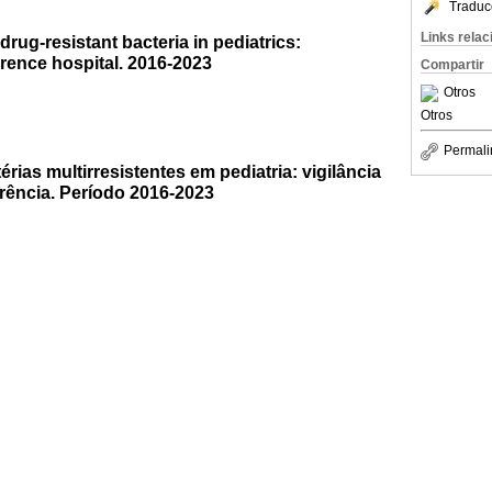
Traduc
Links rela
rug-resistant bacteria in pediatrics:
erence hospital. 2016-2023
Compartir
Otros
Otros
Permali
rias multirresistentes em pediatria: vigilância
rência. Período 2016-2023