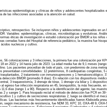
terísticas epidemiológicas y clínicas de niños y adolescentes hospitalizados e
a de las infecciones asociadas a la atención en salud.
criptivo, retrospectivo. Se incluyeron niños y adolescentes ingresados en un h
MDR. Variables: epidemiológicas, clínicas, microbiológicas y evolutivas. Análi
normas éticas de investigación e estudió colonización por BMDR a los niños
as cerradas fuera del Hospital de referencia pediátrico, la muestra fue hisopa
 ácidos nucleicos y cultivo.
tes, 56 colonizaciones y 3 infecciones, la primera fue una colonización por K
18 en 2022 y 14 hasta julio de 2023. La edad media fue de 9,1 meses (rango 
ino. Los pacientes procedían de todo el país, con predominio de zona metro
s presentaban comorbilidades: 12 pretérminos, 8 cardiopatías congénitas, 5 
, 2 trasplantados, 2 tratamiento con inmunosupresores y 1 hematooncológico; 3
a la detección BMDR (promedio 9 días). En relación con los dispositivos médico
entral, 3 traqueostomía, 3 drenaje de tórax, 1 drenaje vía biliar y 1 dispositi
al egreso fue infección respiratoria en 45, bronquiolitis, la más frecuente, en
 11,6 días (rango 1 a 90). Respecto a la identificación del agente, las muestr
ias 2 y sangre 1. Para hisopado rectal el método de detección fue PCR en 39 y
cultivo 1 y cultivo de secreciones respiratorias 2, luego se identificó el mec
icas. Las bacterias más frecuentemente identificadas fueron
Klebsiella pne
ción, según mecanismo de resistencia, fue NDM 33, KPC 10, OXA-48 9, OXA-
ficaron 2 carbapenemasas. Fallecieron 6 pacientes (2 infectados y 4 coloniza