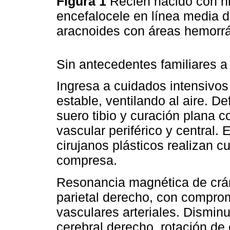
Figura 1
Recién nacido con h
encefalocele en línea media d
aracnoides con áreas hemorr
Sin antecedentes familiares a
Ingresa a cuidados intensiv
estable, ventilando al aire. De
suero tibio y curación plana
vascular periférico y central.
cirujanos plásticos realizan c
compresa.
Resonancia magnética de crán
parietal derecho, con compro
vasculares arteriales. Dismin
cerebral derecho, rotación de 