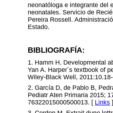
neonatóloga e integrante del 
neonatales. Servicio de Recié
Pereira Rossell. Administració
Estado.
BIBLIOGRAFÍA:
1. Hamm H. Developmental abn
Yan A. Harper´s textbook of p
Wiley-Black Well, 2011:10.18-
2. García D, de Pablo B, Pedr
Pediatr Aten Primaria 2015; 1
76322015000500013. [
Links
3. Cordon M. Extrait dune lettr