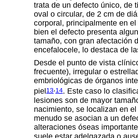
trata de un defecto único, de t
oval o circular, de 2 cm de di
corporal, principalmente en el
bien el defecto presenta algun
tamaño, con gran afectación d
encefalocele, lo destaca de l
Desde el punto de vista clíni
frecuente), irregular o estrell
embriológicas de órganos inte
,
13
14
piel
. Este caso lo clasifi
lesiones son de mayor tamaño
nacimiento, se localizan en el 
menudo se asocian a un defec
alteraciones óseas importante
suele estar adelgazada o aus