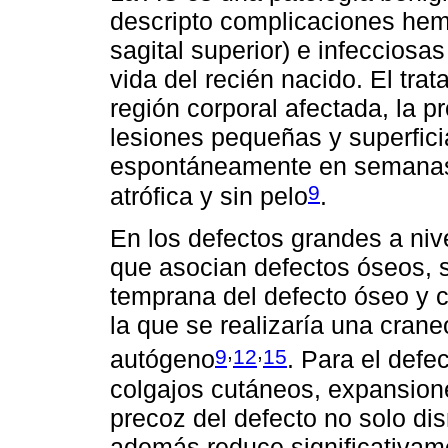
descripto complicaciones hem
sagital superior) e infeccios
vida del recién nacido. El tra
región corporal afectada, la p
lesiones pequeñas y superfici
espontáneamente en semanas 
9
atrófica y sin pelo
.
En los defectos grandes a niv
que asocian defectos óseos, 
temprana del defecto óseo y 
la que se realizaría una crane
,
,
9
12
15
autógeno
. Para el defe
colgajos cutáneos, expansiones
precoz del defecto no solo dis
además reduce significativam