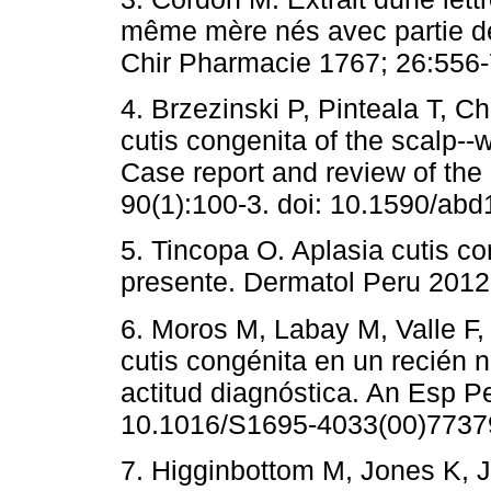
même mère nés avec partie d
Chir Pharmacie 1767; 26:556-
4. Brzezinski P, Pinteala T, Ch
cutis congenita of the scalp--
Case report and review of the 
90(1):100-3. doi: 10.1590/ab
5. Tincopa O. Aplasia cutis co
presente. Dermatol Peru 2012;
6. Moros M, Labay M, Valle F,
cutis congénita en un recién n
actitud diagnóstica. An Esp Pe
10.1016/S1695-4033(00)77379
7. Higginbottom M, Jones K, 