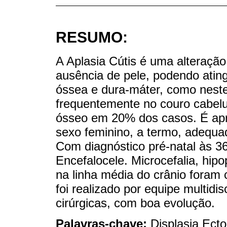
RESUMO:
A Aplasia Cútis é uma alteração
ausência de pele, podendo ating
óssea e dura-máter, como neste
frequentemente no couro cabelu
ósseo em 20% dos casos. É ap
sexo feminino, a termo, adequad
Com diagnóstico pré-natal às 3
Encefalocele. Microcefalia, hip
na linha média do crânio foram
foi realizado por equipe multidis
cirúrgicas, com boa evolução.
Palavras-chave:
Displasia Ect