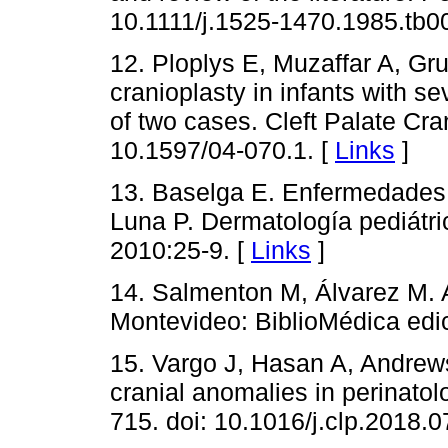
10.1111/j.1525-1470.1985.tb0
12. Ploplys E, Muzaffar A, Gr
cranioplasty in infants with se
of two cases. Cleft Palate Cra
10.1597/04-070.1. [
Links
]
13. Baselga E. Enfermedades 
Luna P. Dermatología pediátri
2010:25-9. [
Links
]
14. Salmenton M, Álvarez M. A
Montevideo: BiblioMédica edi
15. Vargo J, Hasan A, Andrew
cranial anomalies in perinatol
715. doi: 10.1016/j.clp.2018.0