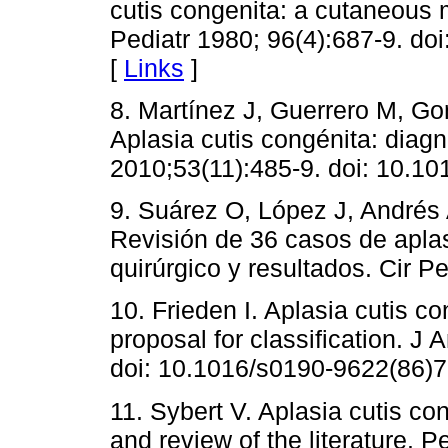
cutis congenita: a cutaneous 
Pediatr 1980; 96(4):687-9. do
[
Links
]
8. Martínez J, Guerrero M, Go
Aplasia cutis congénita: diag
2010;53(11):485-9. doi: 10.10
9. Suárez O, López J, Andrés A
Revisión de 36 casos de aplas
quirúrgico y resultados. Cir P
10. Frieden I. Aplasia cutis co
proposal for classification. 
doi: 10.1016/s0190-9622(86)7
11. Sybert V. Aplasia cutis con
and review of the literature. P