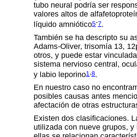
tubo neural podría ser respo
valores altos de alfafetoproteí
-
5
7
líquido amniótico
.
También se ha descripto su a
Adams-Oliver, trisomía 13, 12p
otros, y puede estar vinculada
sistema nervioso central, ocu
,
1
8
y labio leporino
.
En nuestro caso no encontram
posibles causas antes mencio
afectación de otras estructur
Existen dos clasificaciones. 
utilizada con nueve grupos, y
ellas se relacionan caracterís