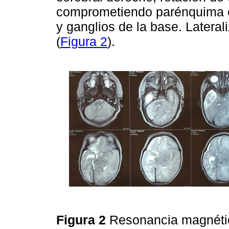
comprometiendo parénquima cer
y ganglios de la base. Latera
(
Figura 2
).
Figura 2
Resonancia magnétic