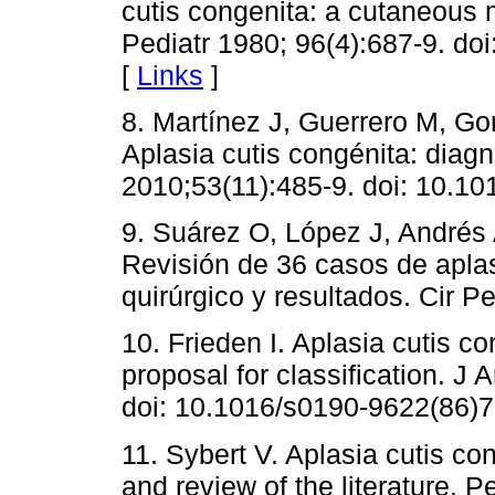
cutis congenita: a cutaneous 
Pediatr 1980; 96(4):687-9. do
[
Links
]
8. Martínez J, Guerrero M, Go
Aplasia cutis congénita: diag
2010;53(11):485-9. doi: 10.10
9. Suárez O, López J, Andrés A
Revisión de 36 casos de aplas
quirúrgico y resultados. Cir P
10. Frieden I. Aplasia cutis co
proposal for classification. 
doi: 10.1016/s0190-9622(86)7
11. Sybert V. Aplasia cutis con
and review of the literature. P