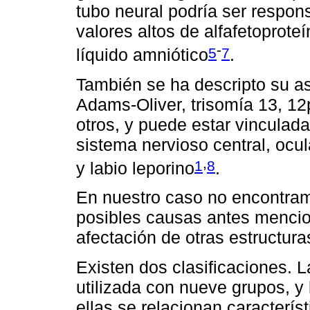
tubo neural podría ser respo
valores altos de alfafetoproteí
-
5
7
líquido amniótico
.
También se ha descripto su a
Adams-Oliver, trisomía 13, 12p
otros, y puede estar vinculada
sistema nervioso central, ocu
,
1
8
y labio leporino
.
En nuestro caso no encontram
posibles causas antes mencio
afectación de otras estructur
Existen dos clasificaciones. 
utilizada con nueve grupos, y
ellas se relacionan caracterís