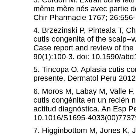
même mère nés avec partie d
Chir Pharmacie 1767; 26:556-
4. Brzezinski P, Pinteala T, Ch
cutis congenita of the scalp--
Case report and review of the 
90(1):100-3. doi: 10.1590/ab
5. Tincopa O. Aplasia cutis co
presente. Dermatol Peru 2012;
6. Moros M, Labay M, Valle F,
cutis congénita en un recién n
actitud diagnóstica. An Esp Pe
10.1016/S1695-4033(00)77379
7. Higginbottom M, Jones K, 