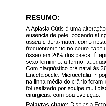
RESUMO:
A Aplasia Cútis é uma alteração
ausência de pele, podendo ating
óssea e dura-máter, como neste
frequentemente no couro cabelu
ósseo em 20% dos casos. É ap
sexo feminino, a termo, adequad
Com diagnóstico pré-natal às 3
Encefalocele. Microcefalia, hip
na linha média do crânio foram
foi realizado por equipe multidis
cirúrgicas, com boa evolução.
Palavras-chave:
Displasia Ect