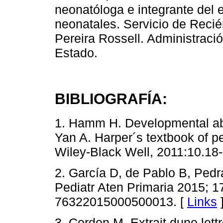
neonatóloga e integrante del 
neonatales. Servicio de Recié
Pereira Rossell. Administració
Estado.
BIBLIOGRAFÍA:
1. Hamm H. Developmental abn
Yan A. Harper´s textbook of p
Wiley-Black Well, 2011:10.18-
2. García D, de Pablo B, Pedr
Pediatr Aten Primaria 2015; 1
76322015000500013. [
Links
3. Cordon M. Extrait dune lettr