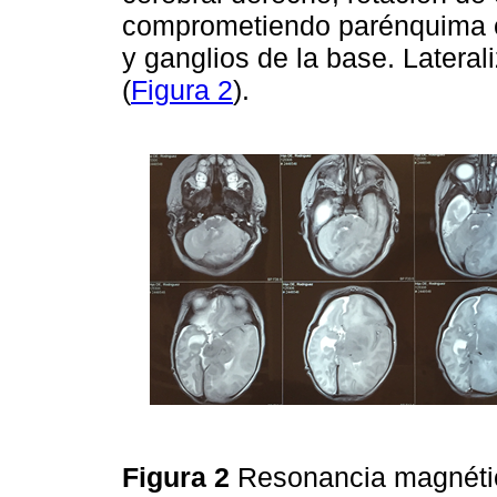
comprometiendo parénquima cer
y ganglios de la base. Latera
(
Figura 2
).
Figura 2
Resonancia magnétic