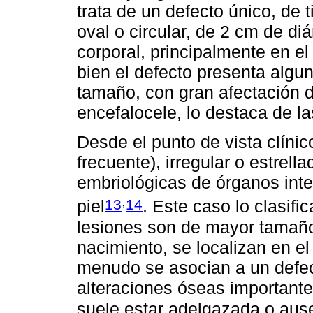
trata de un defecto único, de t
oval o circular, de 2 cm de di
corporal, principalmente en el
bien el defecto presenta algun
tamaño, con gran afectación d
encefalocele, lo destaca de l
Desde el punto de vista clíni
frecuente), irregular o estrell
embriológicas de órganos inte
,
13
14
piel
. Este caso lo clasifi
lesiones son de mayor tamaño
nacimiento, se localizan en el 
menudo se asocian a un defec
alteraciones óseas importante
suele estar adelgazada o aus