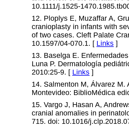
10.1111/j.1525-1470.1985.tb0
12. Ploplys E, Muzaffar A, Gr
cranioplasty in infants with se
of two cases. Cleft Palate Cra
10.1597/04-070.1. [
Links
]
13. Baselga E. Enfermedades 
Luna P. Dermatología pediátri
2010:25-9. [
Links
]
14. Salmenton M, Álvarez M. A
Montevideo: BiblioMédica edi
15. Vargo J, Hasan A, Andrew
cranial anomalies in perinatol
715. doi: 10.1016/j.clp.2018.0