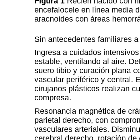
Figura 1
Recién nacido con h
encefalocele en línea media d
aracnoides con áreas hemorr
Sin antecedentes familiares a
Ingresa a cuidados intensiv
estable, ventilando al aire. De
suero tibio y curación plana
vascular periférico y central.
cirujanos plásticos realizan c
compresa.
Resonancia magnética de crán
parietal derecho, con compro
vasculares arteriales. Dismin
cerebral derecho, rotación de 