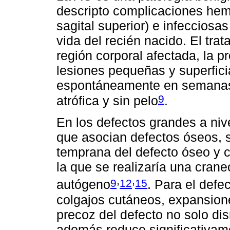
descripto complicaciones hem
sagital superior) e infeccios
vida del recién nacido. El tra
región corporal afectada, la p
lesiones pequeñas y superfici
espontáneamente en semanas 
9
atrófica y sin pelo
.
En los defectos grandes a niv
que asocian defectos óseos, 
temprana del defecto óseo y 
la que se realizaría una crane
,
,
9
12
15
autógeno
. Para el defe
colgajos cutáneos, expansiones
precoz del defecto no solo dis
además reduce significativam