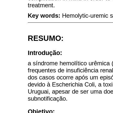
treatment.
Key words:
Hemolytic-uremic 
RESUMO:
Introdução:
a síndrome hemolítico urêmica
frequentes de insuficiência ren
dos casos ocorre após um episó
devido à Escherichia Coli, a to
Uruguai, apesar de ser uma doe
subnotificação.
Objetivo: