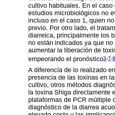
cultivo habituales. En el cas
estudios microbiológicos no e
incluso en el caso 1, quien no
previo. Por otro lado, el trata
diarreica, principalmente los 
no están indicados ya que no
aumentar la liberación de toxin
,
,
3
7
empeorando el pronóstico
A diferencia de lo realizado 
presencia de las toxinas en l
cultivo, otros métodos diagn
la toxina Shiga directamente e
plataformas de PCR múltiple q
diagnóstico de la diarrea acu
elevado costo y las implicanc