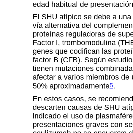
edad habitual de presentación
El SHU atípico se debe a una 
vía alternativa del complemen
proteínas reguladoras de sup
Factor I, trombomodulina (TH
genes que codifican las proteí
factor B (CFB). Según estudi
tienen mutaciones combinada
afectar a varios miembros de 
5
50% aproximadamente
.
En estos casos, se recomienda
descarten causas de SHU atíp
indicado el uso de plasmafér
presentaciones graves con se
eculizumab no se encuentra d