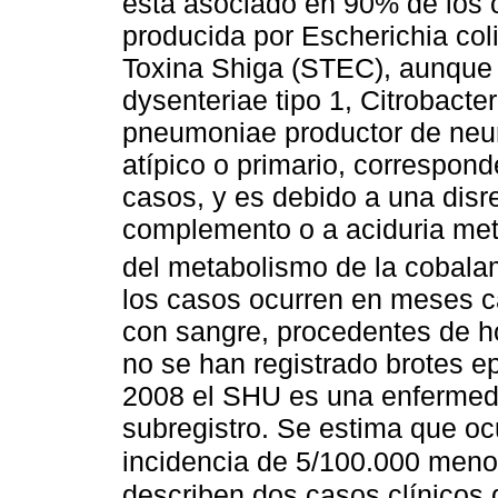
está asociado en 90% de los 
producida por Escherichia col
Toxina Shiga (STEC), aunque 
dysenteriae tipo 1, Citrobacte
pneumoniae productor de neur
atípico o primario, correspo
casos, y es debido a una disr
complemento o a aciduria met
del metabolismo de la cobala
los casos ocurren en meses cá
con sangre, procedentes de ho
no se han registrado brotes e
2008 el SHU es una enfermeda
subregistro. Se estima que o
incidencia de 5/100.000 meno
describen dos casos clínicos