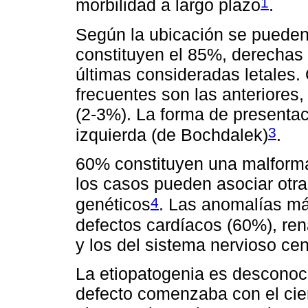
1
morbilidad a largo plazo
.
Según la ubicación se pueden 
constituyen el 85%, derechas
últimas consideradas letales
frecuentes son las anteriores
(2-3%). La forma de presentac
3
izquierda (de Bochdalek)
.
60% constituyen una malforma
los casos pueden asociar otr
4
genéticos
. Las anomalías má
defectos cardíacos (60%), ren
y los del sistema nervioso cen
La etiopatogenia es desconoci
defecto comenzaba con el cie