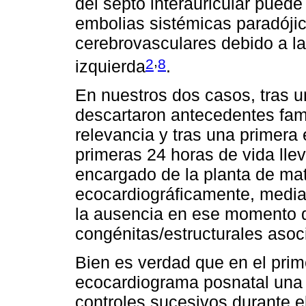
del septo interauricular puede
embolias sistémicas paradójic
cerebrovasculares debido a l
,
2
8
izquierda
.
En nuestros dos casos, tras 
descartaron antecedentes fam
relevancia y tras una primera 
primeras 24 horas de vida lle
encargado de la planta de mat
ecocardiográficamente, mediant
la ausencia en ese momento d
congénitas/estructurales asoc
Bien es verdad que en el prim
ecocardiograma posnatal una
controles sucesivos durante e