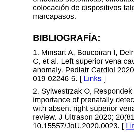
colocación de dispositivos tal
marcapasos.
BIBLIOGRAFÍA:
1. Minsart A, Boucoiran I, Del
C, et al. Left superior vena cav
anomaly. Pediatr Cardiol 2020
019-02246-5. [
Links
]
2. Sylwestrzak O, Respondek 
importance of prenatally detec
with absent right superior ven
review. J Ultrason 2020; 20(8
10.15557/JoU.2020.0023. [
Li