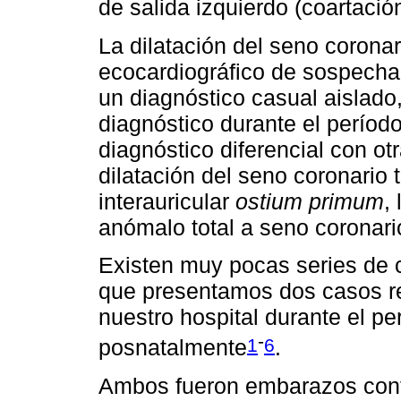
de salida izquierdo (coartació
La dilatación del seno coronar
ecocardiográfico de sospecha.
un diagnóstico casual aislado
diagnóstico durante el período
diagnóstico diferencial con o
dilatación del seno coronario
interauricular
ostium primum
,
anómalo total a seno coronari
Existen muy pocas series de ca
que presentamos dos casos r
nuestro hospital durante el pe
-
1
6
posnatalmente
.
Ambos fueron embarazos cont