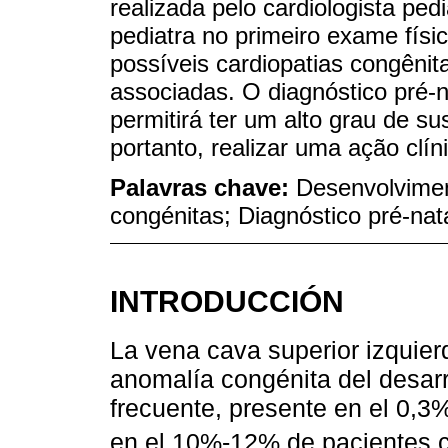
realizada pelo cardiologista ped
pediatra no primeiro exame físico
possíveis cardiopatias congênit
associadas. O diagnóstico pré
permitirá ter um alto grau de s
portanto, realizar uma ação clín
Palavras chave:
Desenvolvimen
congénitas; Diagnóstico pré-nat
INTRODUCCIÓN
La vena cava superior izquier
anomalía congénita del desar
frecuente, presente en el 0,3%
en el 10%-12% de pacientes c