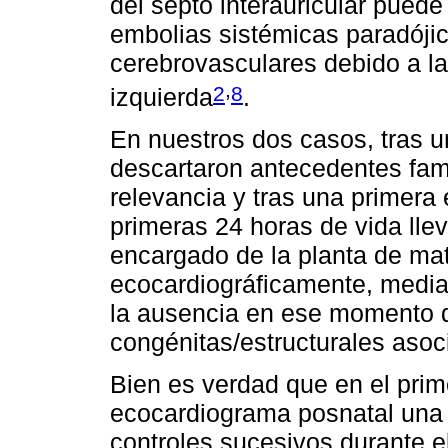
del septo interauricular puede
embolias sistémicas paradójic
cerebrovasculares debido a l
,
2
8
izquierda
.
En nuestros dos casos, tras 
descartaron antecedentes fam
relevancia y tras una primera 
primeras 24 horas de vida lle
encargado de la planta de mat
ecocardiográficamente, mediant
la ausencia en ese momento d
congénitas/estructurales asoc
Bien es verdad que en el prim
ecocardiograma posnatal una
controles sucesivos durante e