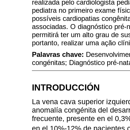
realizada pelo cardiologista ped
pediatra no primeiro exame físico
possíveis cardiopatias congênit
associadas. O diagnóstico pré
permitirá ter um alto grau de s
portanto, realizar uma ação clín
Palavras chave:
Desenvolvimen
congénitas; Diagnóstico pré-nat
INTRODUCCIÓN
La vena cava superior izquier
anomalía congénita del desar
frecuente, presente en el 0,3%
en el 10%-12% de pacientes c