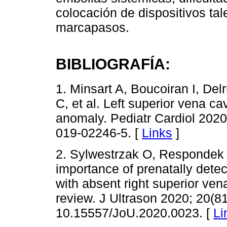
colocación de dispositivos tal
marcapasos.
BIBLIOGRAFÍA:
1. Minsart A, Boucoiran I, Del
C, et al. Left superior vena cav
anomaly. Pediatr Cardiol 2020
019-02246-5. [
Links
]
2. Sylwestrzak O, Respondek 
importance of prenatally detec
with absent right superior ven
review. J Ultrason 2020; 20(8
10.15557/JoU.2020.0023. [
Li