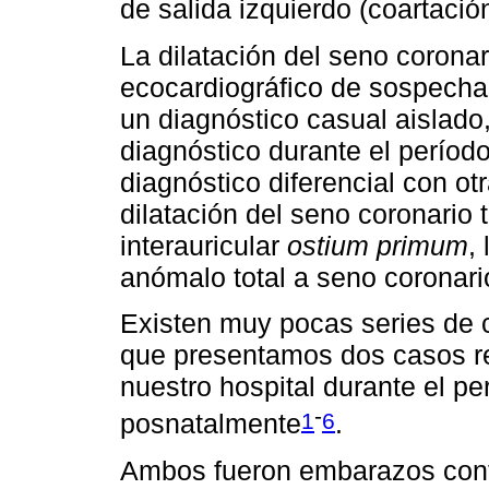
de salida izquierdo (coartació
La dilatación del seno coronar
ecocardiográfico de sospecha.
un diagnóstico casual aislado
diagnóstico durante el período
diagnóstico diferencial con o
dilatación del seno coronario
interauricular
ostium primum
,
anómalo total a seno coronari
Existen muy pocas series de ca
que presentamos dos casos r
nuestro hospital durante el pe
-
1
6
posnatalmente
.
Ambos fueron embarazos cont