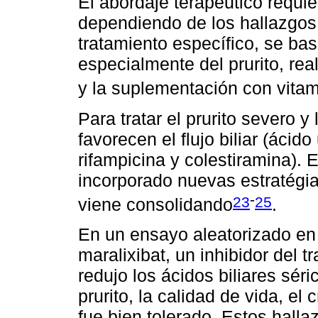
El abordaje terapéutico requie
dependiendo de los hallazgos 
tratamiento específico, se bas
especialmente del prurito, rea
y la suplementación con vitami
Para tratar el prurito severo 
favorecen el flujo biliar (ácid
rifampicina y colestiramina). 
incorporado nuevas estratégi
-
23
25
viene consolidando
.
En un ensayo aleatorizado en 
maralixibat, un inhibidor del tr
redujo los ácidos biliares sé
prurito, la calidad de vida, el
fue bien tolerado. Estos hall