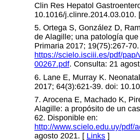
Clin Res Hepatol Gastroentero
10.1016/j.clinre.2014.03.010. 
5. Ortega S, González D, Ra
de Alagille; una patología que
Primaria 2017; 19(75):267-70.
https://scielo.isciii.es/pdf/p
00267.pdf
. Consulta: 21 agos
6. Lane E, Murray K. Neonatal
2017; 64(3):621-39. doi: 10.10
7. Arocena E, Machado K, Pi
Alagille: a propósito de un ca
62. Disponible en:
http://www.scielo.edu.uy/pdf
agosto 2021. [
Links
]