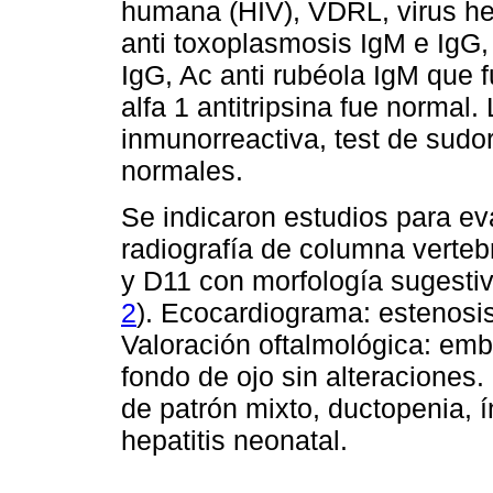
humana (HIV), VDRL, virus her
anti toxoplasmosis IgM e IgG,
IgG, Ac anti rubéola IgM que 
alfa 1 antitripsina fue normal
inmunorreactiva, test de sudor
normales.
Se indicaron estudios para ev
radiografía de columna verteb
y D11 con morfología sugestiv
2
). Ecocardiograma: estenosi
Valoración oftalmológica: emb
fondo de ojo sin alteraciones.
de patrón mixto, ductopenia, í
hepatitis neonatal.