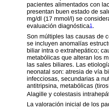
pacientes alimentados con la
presentan buen estado de salu
mg/dl (17 mmol/l) se considera
1
evaluación diagnóstica
.
Son múltiples las causas de co
se incluyen anomalías estruct
biliar intra o extrahepático; c
metabólicas que alteran los m
las sales biliares. Las etiolo
neonatal son: atresia de vía bil
infecciosas, secundarias a nutr
antitripsina, metabólicas (tir
Alagille y colestasis intrahepá
La valoración inicial de los p