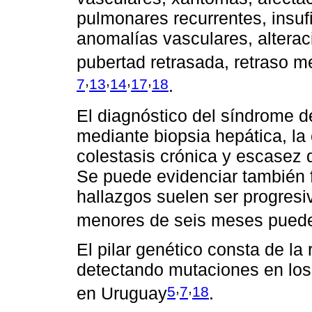
pulmonares recurrentes, insufi
anomalías vasculares, altera
pubertad retrasada, retraso me
,
,
,
,
7
13
14
17
18
.
El diagnóstico del síndrome d
mediante biopsia hepática, l
colestasis crónica y escasez d
Se puede evidenciar también f
hallazgos suelen ser progresi
menores de seis meses puede
El pilar genético consta de la
detectando mutaciones en lo
,
,
5
7
18
en Uruguay
.