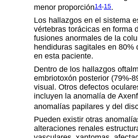
,
14
15
menor proporción
.
Los hallazgos en el sistema e
vértebras torácicas en forma
fusiones anormales de la col
hendiduras sagitales en 80% d
en esta paciente.
Dentro de los hallazgos oftalm
embriotoxón posterior (79%-8
visual. Otros defectos ocular
incluyen la anomalía de Axenf
anomalías papilares y del dis
Pueden existir otras anomali
alteraciones renales estructur
vasculares, xantomas, afectac