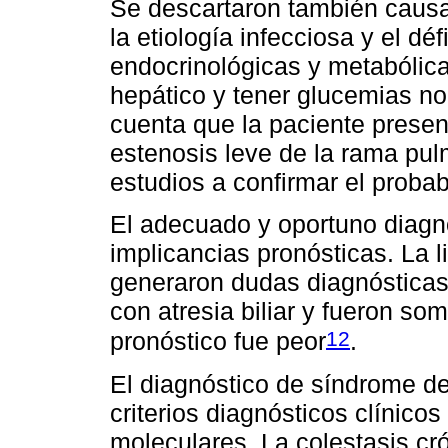
Se descartaron también causa
la etiología infecciosa y el déf
endocrinológicas y metabólic
hepático y tener glucemias n
cuenta que la paciente presen
estenosis leve de la rama pul
estudios a confirmar el probab
El adecuado y oportuno diagn
implicancias pronósticas. La l
generaron dudas diagnósticas 
con atresia biliar y fueron som
12
pronóstico fue peor
.
El diagnóstico de síndrome de
criterios diagnósticos clínico
moleculares. La colestasis cr