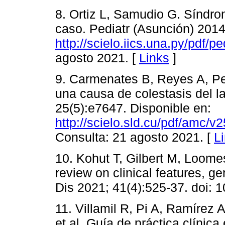
8. Ortiz L, Samudio G. Síndro
caso. Pediatr (Asunción) 2014
http://scielo.iics.una.py/pdf/
agosto 2021. [
Links
]
9. Carmenates B, Reyes A, Pe
una causa de colestasis del l
25(5):e7647. Disponible en:
http://scielo.sld.cu/pdf/amc
Consulta: 21 agosto 2021. [
L
10. Kohut T, Gilbert M, Loome
review on clinical features, g
Dis 2021; 41(4):525-37. doi: 
11. Villamil R, Pi A, Ramírez 
et al. Guía de práctica clínica