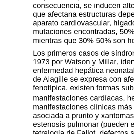
consecuencia, se inducen alte
que afectana estructuras dep
aparato cardiovascular, hígad
mutaciones encontradas, 50%
mientras que 30%-50% son he
Los primeros casos de síndrom
1973 por Watson y Millar
,
iden
enfermedad hepática neonatal
de Alagille se expresa con afe
fenotípica, existen formas su
manifestaciones cardíacas, h
manifestaciones clínicas más 
asociada a prurito y xantoma
estenosis pulmonar (pueden e
tetralogía de Fallot, defectos 