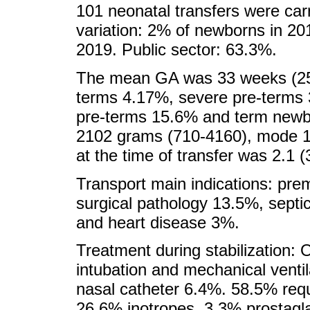
101 neonatal transfers were carr
variation: 2% of newborns in 20
2019. Public sector: 63.3%.
The mean GA was 33 weeks (25
terms 4.17%, severe pre-terms 
pre-terms 15.6% and term newb
2102 grams (710-4160), mode 
at the time of transfer was 2.1 
Transport main indications: pr
surgical pathology 13.5%, sept
and heart disease 3%.
Treatment during stabilization:
intubation and mechanical vent
nasal catheter 6.4%. 58.5% requi
26.6% inotropes, 3.3% prostagl