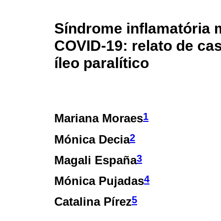
Síndrome inflamatória 
COVID-19: relato de ca
íleo paralítico
1
Mariana Moraes
2
Mónica Decia
3
Magali España
4
Mónica Pujadas
5
Catalina Pírez