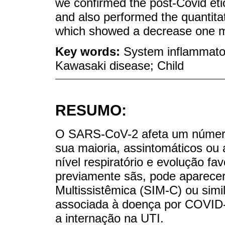
we confirmed the post-Covid eti
and also performed the quantitat
which showed a decrease one mo
Key words:
System inflammato
Kawasaki disease; Child
RESUMO:
O SARS-CoV-2 afeta um número 
sua maioria, assintomáticos o
nível respiratório e evolução f
previamente sãs, pode aparecer
Multissistêmica (SIM-C) ou simi
associada à doença por COVID-
a internação na UTI.