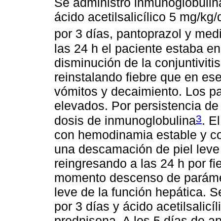
Se administró inmunoglobulina
ácido acetilsalicílico 5 mg/kg
por 3 días, pantoprazol y me
las 24 h el paciente estaba en
disminución de la conjuntivitis
reinstalando fiebre que en e
vómitos y decaimiento. Los pa
elevados. Por persistencia de
3
dosis de inmunoglobulina
. E
con hemodinamia estable y co
una descamación de piel leve 
reingresando a las 24 h por f
momento descenso de parámetr
leve de la función hepática. S
por 3 días y ácido acetilsali
prednisona. A los 5 días de api