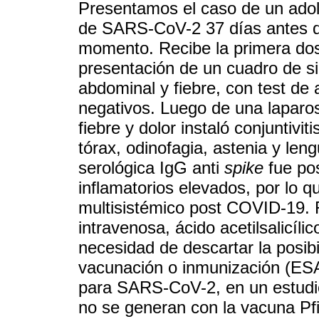
Presentamos el caso de un ado
de SARS-CoV-2 37 días antes de
momento. Recibe la primera dosi
presentación de un cuadro de si
abdominal y fiebre, con test d
negativos. Luego de una laparos
fiebre y dolor instaló conjuntivi
tórax, odinofagia, astenia y len
serológica IgG anti
spike
fue pos
inflamatorios elevados, por lo 
multisistémico post COVID-19. 
intravenosa, ácido acetilsalicíli
necesidad de descartar la posibi
vacunación o inmunización (ESAV
para SARS-CoV-2, en un estudio
no se generan con la vacuna Pfi