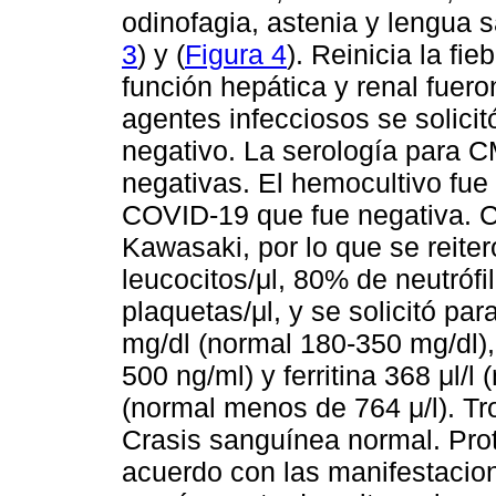
odinofagia, astenia y lengua s
3
) y (
Figura 4
). Reinicia la fi
función hepática y renal fuer
agentes infecciosos se solicit
negativo. La serología para 
negativas. El hemocultivo fue
COVID-19 que fue negativa. C
Kawasaki, por lo que se reit
leucocitos/μl, 80% de neutrófi
plaquetas/μl, y se solicitó par
mg/dl (normal 180-350 mg/dl)
500 ng/ml) y ferritina 368 μl/l
(normal menos de 764 μ/l). Tr
Crasis sanguínea normal. Prot
acuerdo con las manifestacion