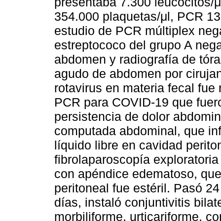
presentaba 7.300 leucocitos/μl
354.000 plaquetas/μl, PCR 13
estudio de PCR múltiplex nega
estreptococo del grupo A nega
abdomen y radiografía de tór
agudo de abdomen por cirujan
rotavirus en materia fecal fue 
PCR para COVID-19 que fueron
persistencia de dolor abdomina
computada abdominal, que inf
líquido libre en cavidad perito
fibrolaparoscopía exploratoria
con apéndice edematoso, que s
peritoneal fue estéril. Pasó 24
días, instaló conjuntivitis bi
morbiliforme, urticariforme, c