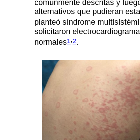
comúnmente descritas y luego
alternativos que pudieran est
planteó síndrome multisistém
solicitaron electrocardiogram
,
1
2
normales
.