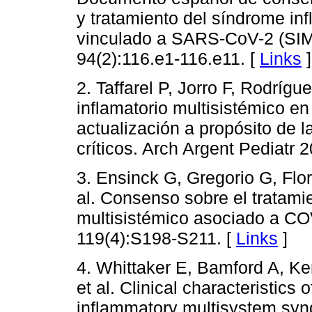
y tratamiento del síndrome inf
vinculado a SARS-CoV-2 (SIM
94(2):116.e1-116.e11. [
Links
]
2. Taffarel P, Jorro F, Rodríg
inflamatorio multisistémico e
actualización a propósito de 
críticos. Arch Argent Pediatr 
3. Ensinck G, Gregorio G, Flor
al. Consenso sobre el tratami
multisistémico asociado a CO
119(4):S198-S211. [
Links
]
4. Whittaker E, Bamford A, K
et al. Clinical characteristics 
inflammatory multisystem syn