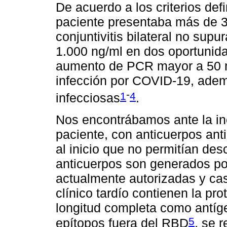
De acuerdo a los criterios de
paciente presentaba más de 3
conjuntivitis bilateral no sup
1.000 ng/ml en dos oportunidad
aumento de PCR mayor a 50 m
infección por COVID-19, adem
-
1
4
infecciosas
.
Nos encontrábamos ante la inc
paciente, con anticuerpos ant
al inicio que no permitían de
anticuerpos son generados po
actualmente autorizadas y cas
clínico tardío contienen la pr
longitud completa como antíge
5
epítopos fuera del RBD
, se 