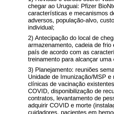
chegar ao Uruguai: Pfizer BioN
características e mecanismos de 
adversos, população-alvo, cust
individual;
2) Antecipação do local de che
armazenamento, cadeia de frio e
país de acordo com as caracterí
treinamento para alcançar uma c
3) Planejamento: reuniões sema
Unidade de Imunização/MSP e 
clínicas de vacinação existentes
COVID, disponibilização de rec
contratos, levantamento de pes
adquirir COVID e morte (instal
cuidadores, pacientes em hemod