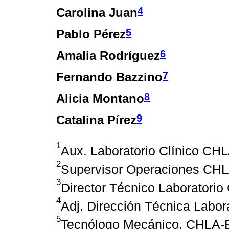
4
Carolina Juan
5
Pablo Pérez
6
Amalia Rodríguez
7
Fernando Bazzino
8
Alicia Montano
9
Catalina Pírez
1
Aux. Laboratorio Clínico CH
2
Supervisor Operaciones CHL
3
Director Técnico Laboratori
4
Adj. Dirección Técnica Labor
5
Tecnólogo Mecánico. CHLA-