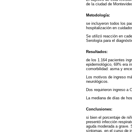
de la ciudad de Montevide
Metodología:
se incluyeron todos los pa
hospitalización en cuidado
Se utilizó reacción en cad
Serología para el diagnósti
Resultados:
de los 1.164 pacientes ing
epidemiológico, 69% era i
comorbilidad: asma y ence
Los motivos de ingreso más
neurológicos.
Dos requirieron ingreso a C
La mediana de días de hosp
Conclusiones:
si bien el porcentaje de n
presentó infección respira
aguda moderada a grave. Se
síntomas, en el curso de in