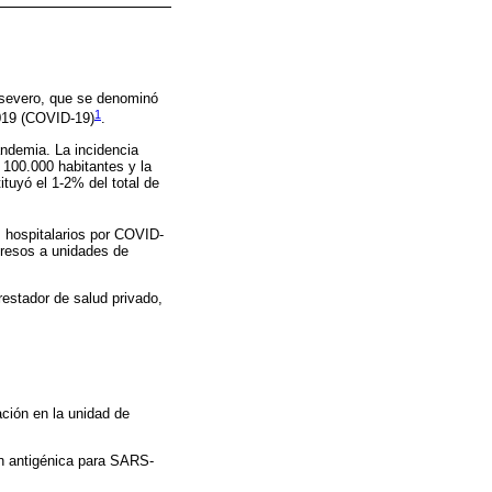
o severo, que se denominó
1
019 (COVID-19)
.
ndemia. La incidencia
100.000 habitantes y la
tuyó el 1-2% del total de
s hospitalarios por COVID-
gresos a unidades de
restador de salud privado,
ación en la unidad de
ón antigénica para SARS-