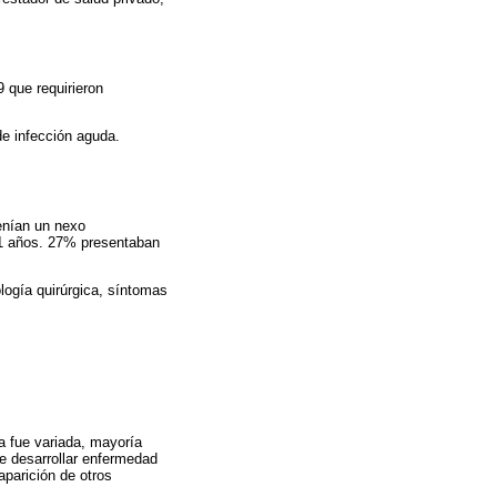
 que requirieron
.
de infección aguda.
enían un nexo
11 años. 27% presentaban
logía quirúrgica, síntomas
a fue variada, mayoría
de desarrollar enfermedad
parición de otros