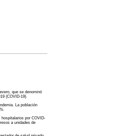
 severo, que se denominó
019 (COVID-19).
ndemia. La población
2%.
s hospitalarios por COVID-
gresos a unidades de
restador de salud privado,