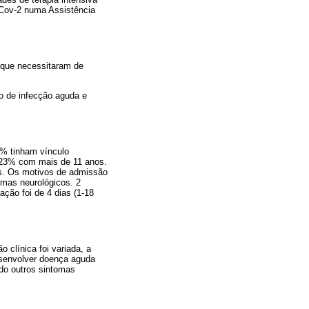
-Cov-2 numa Assistência
9 que necessitaram de
co de infecção aguda e
0% tinham vínculo
, 23% com mais de 11 anos.
es. Os motivos de admissão
omas neurológicos. 2
ção foi de 4 dias (1-18
clínica foi variada, a
esenvolver doença aguda
do outros sintomas