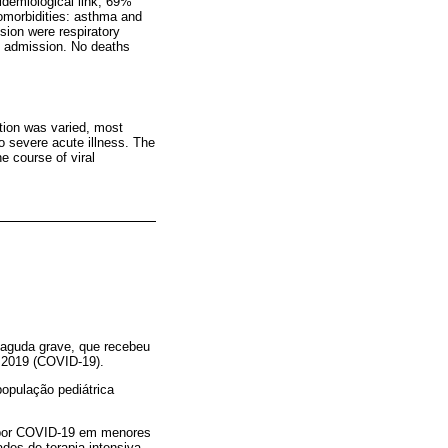
idemiological link, 69%
omorbidities: asthma and
ion were respiratory
U admission. No deaths
tion was varied, most
o severe acute illness. The
e course of viral
a aguda grave, que recebeu
 2019 (COVID-19).
opulação pediátrica
s por COVID-19 em menores
des de terapia intensiva