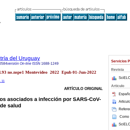
tría del Uruguay
Servicios 
0584
versión On-line
ISSN
1688-1249
Revista
ol.93 no.nspe1 Montevideo 2022 Epub 01-Jun-2022
SciELO
1.11
Articulo
ARTÍCULO ORIGINAL
Españo
cos asociados a infección por SARS-CoV-
Articu
 de salud
Referen
Como c
SciELO