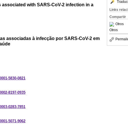
Traduc
 associated with SARS-CoV-2 infection in a
Links rela
Compartir
Otros
Otros
cas associadas à infecção por SARS-CoV-2 em
Permali
saúde
-0001-5830-0821
-0002-8197-0935
-0003-0283-7851
-0001-5071-9062