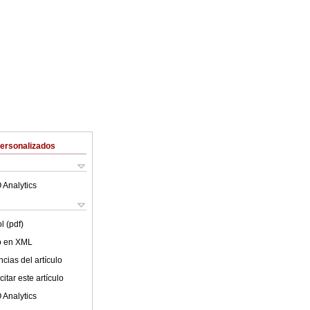
Personalizados
 Analytics
l (pdf)
lo en XML
cias del artículo
itar este artículo
 Analytics