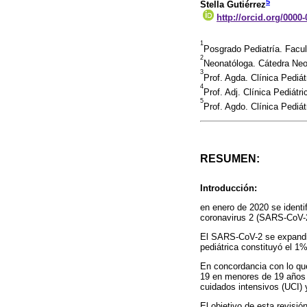
5
Stella Gutiérrez
http://orcid.org/0000
1
Posgrado Pediatría. Facu
2
Neonatóloga. Cátedra Neo
3
Prof. Agda. Clínica Pediá
4
Prof. Adj. Clínica Pediát
5
Prof. Agdo. Clínica Pediá
RESUMEN:
Introducción:
en enero de 2020 se identi
coronavirus 2 (SARS-CoV-
El SARS-CoV-2 se expandió
pediátrica constituyó el 1
En concordancia con lo que
19 en menores de 19 años 
cuidados intensivos (UCI) 
El objetivo de esta revisi