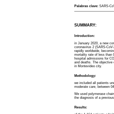
Palabras clave:
SARS-CoV-
SUMMARY:
Introduction:
in January 2020, a new cor
coronavirus 2 (SARS-CoV-2
rapidly worldwide, becomin
mortality rate of less than
hospital admissions for C
and deaths. The objective o
in Montevideo city.
Methodology:
we included all patients un
moderate care, between 04
We used polymerase chain r
the diagnosis of a previous
Results: