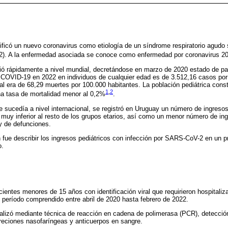
ificó un nuevo coronavirus como etiología de un síndrome respiratorio agud
2). A la enfermedad asociada se conoce como enfermedad por coronavirus 2
 rápidamente a nivel mundial, decretándose en marzo de 2020 estado de pa
OVID-19 en 2022 en individuos de cualquier edad es de 3.512,16 casos por 
l era de 68,29 muertes por 100.000 habitantes. La población pediátrica consti
1
,
2
a tasa de mortalidad menor al 0,2%
.
 sucedía a nivel internacional, se registró en Uruguay un número de ingreso
muy inferior al resto de los grupos etarios, así como un menor número de in
y de defunciones.
ón fue describir los ingresos pediátricos con infección por SARS-CoV-2 en un p
o.
ientes menores de 15 años con identificación viral que requirieron hospitaliz
período comprendido entre abril de 2020 hasta febrero de 2022.
 realizó mediante técnica de reacción en cadena de polimerasa (PCR), detecci
eciones nasofaríngeas y anticuerpos en sangre.