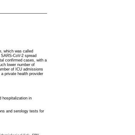
e, which was called
). SARS-CoV-2 spread
tal confirmed cases, with a
much lower number of
number of ICU admissions
a private health provider
 hospitalization in
ons and serology tests for