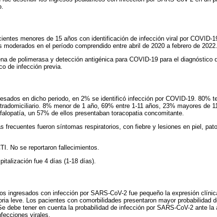
o.
cientes menores de 15 años con identificación de infección viral por COVID-19
s moderados en el período comprendido entre abril de 2020 a febrero de 2022
ena de polimerasa y detección antigénica para COVID-19 para el diagnóstico 
co de infección previa.
resados en dicho periodo, en 2% se identificó infección por COVID-19. 80% t
ntradomiciliario. 8% menor de 1 año, 69% entre 1-11 años, 23% mayores de 
falopatía, un 57% de ellos presentaban toracopatia concomitante.
 frecuentes fueron síntomas respiratorios, con fiebre y lesiones en piel, pato
TI. No se reportaron fallecimientos.
italización fue 4 días (1-18 días).
iños ingresados con infección por SARS-CoV-2 fue pequeño la expresión clínic
toria leve. Los pacientes con comorbilidades presentaron mayor probabilidad 
 debe tener en cuenta la probabilidad de infección por SARS-CoV-2 ante la a
fecciones virales.