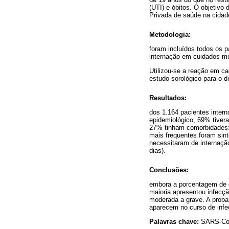
(UTI) e óbitos. O objetiv
Privada de saúde na cidad
Metodologia:
foram incluídos todos os 
internação em cuidados mo
Utilizou-se a reação em ca
estudo sorológico para o d
Resultados:
dos 1.164 pacientes inter
epidemiológico, 69% tiver
27% tinham comorbidades: 
mais frequentes foram sint
necessitaram de internação
dias).
Conclusões:
embora a porcentagem de c
maioria apresentou infecç
moderada a grave. A proba
aparecem no curso de infec
Palavras chave:
SARS-CoV