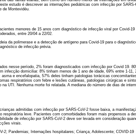
o deste estudo é descrever as internações pediátricas com infecção por SARS
e de Montevidéu.
pacientes menores de 15 anos com diagnóstico de infecção viral por Covid-1
derados, entre 20/04 a 22/02.
deia da polimerase e a detecção de antígeno para Covid-19 para o diagnósti
iagnóstico de infecção prévia.
nados nesse período, 2% foram diagnosticados com infecção por Covid 19. 8
am infecção domiciliar. 8% tinham menos de 1 ano de idade, 69% entre 1-11
asma e encefalopatia, 57% deles tinham patologias torácicas concomitant
omas respiratórios com febre e lesões cutâneas, patologias cirúrgicas e sint
 na UTI. Nenhuma morte foi relatada. A mediana do número de dias de interna
rianças admitidas com infecção por SARS-CoV-2 fosse baixa, a manifestação 
ão respiratória leve. Pacientes com comorbidades foram mais propensos a d
bilidade de infecção por SARS-CoV-2 deve ser levada em consideração quan
ções virais.
-2; Pandemias; Internações hospitalares; Criança; Adolescente; COVID-19