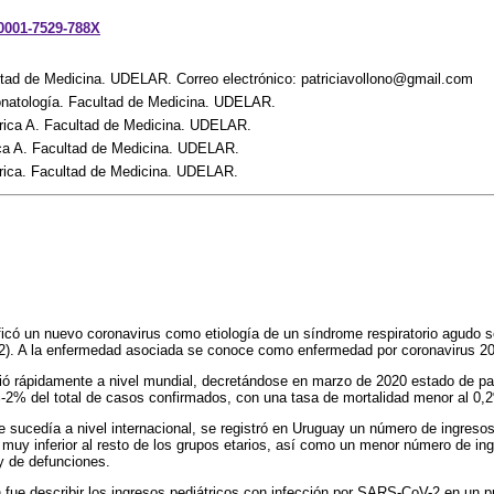
-0001-7529-788X
ltad de Medicina. UDELAR. Correo electrónico: patriciavollono@gmail.com
natología. Facultad de Medicina. UDELAR.
trica A. Facultad de Medicina. UDELAR.
rica A. Facultad de Medicina. UDELAR.
trica. Facultad de Medicina. UDELAR.
ficó un nuevo coronavirus como etiología de un síndrome respiratorio agudo
2). A la enfermedad asociada se conoce como enfermedad por coronavirus 2
 rápidamente a nivel mundial, decretándose en marzo de 2020 estado de pa
%-2% del total de casos confirmados, con una tasa de mortalidad menor al 0,
 sucedía a nivel internacional, se registró en Uruguay un número de ingreso
muy inferior al resto de los grupos etarios, así como un menor número de in
y de defunciones.
ón fue describir los ingresos pediátricos con infección por SARS-CoV-2 en un p