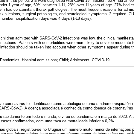
tted in that period, 2% were diagnosed with Covid 19 infection. 80% had an ep
nder 1 year of age, 69% between 1-11, 23% over 11 years of age. 27% had c
em had concomitant thorax pathologies. The most frequent reasons for admiss
kin lesions, surgical pathologies, and neurological symptoms. 2 required IC
 number hospitalization days was 4 days (1-18 days).
 children admitted with SARS-CoV-2 infections was low, the clinical manifesta
infections. Patients with comorbidities were more likely to develop moderate t
infection should be taken into account when other symptoms appear during th
andemics; Hospital admissions; Child; Adolescent; COVID-19
o coronavírus foi identificado como a etiologia de uma síndrome respiratóri
(SARS-CoV-2). A doença associada é conhecida como doença de coronavírus
 rapidamente em todo o mundo, e virou-se pandemia em março de 2020. A p
e casos confirmados, com uma taxa de mortalidade inferior a 0,2%.
as globais, registrou-se no Uruguai um número muito menor de internaçõe
ante das faixas etárias, bem como um número menor de internações em unida