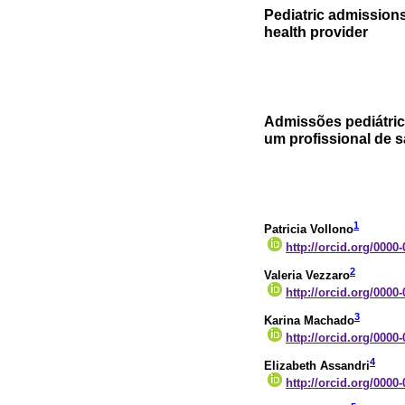
Pediatric admissions
health provider
Admissões pediátri
um profissional de 
1
Patricia Vollono
http://orcid.org/0000
2
Valeria Vezzaro
http://orcid.org/0000
3
Karina Machado
http://orcid.org/0000
4
Elizabeth Assandri
http://orcid.org/0000