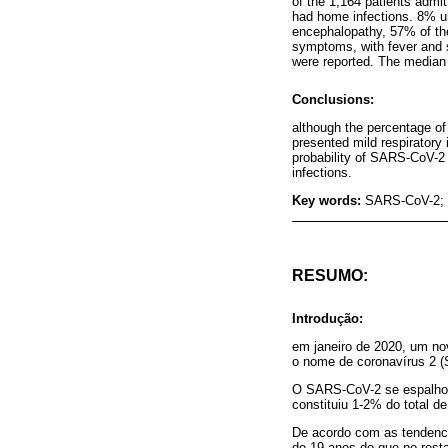
of the 1,164 patients admi
had home infections. 8% u
encephalopathy, 57% of th
symptoms, with fever and s
were reported. The median
Conclusions:
although the percentage of
presented mild respiratory 
probability of SARS-CoV-2 
infections.
Key words:
SARS-CoV-2; P
RESUMO:
Introdução:
em janeiro de 2020, um nov
o nome de coronavírus 2 
O SARS-CoV-2 se espalhou
constituiu 1-2% do total d
De acordo com as tendenci
de 19 anos do que no rest