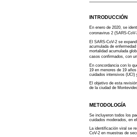
INTRODUCCIÓN
En enero de 2020, se ident
coronavirus 2 (SARS-CoV-
El SARS-CoV-2 se expandió
acumulada de enfermedad C
mortalidad acumulada globa
casos confirmados, con un
En concordancia con lo que
19 en menores de 19 años 
cuidados intensivos (UCI) 
El objetivo de esta revisi
de la ciudad de Montevide
METODOLOGÍA
Se incluyeron todos los pac
cuidados moderados, en el 
La identificación viral se
CoV-2 en muestras de secr