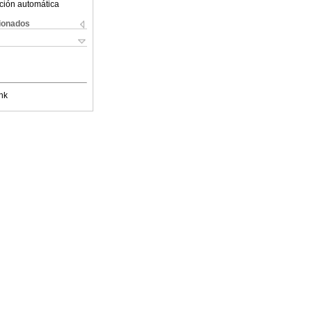
ción automática
cionados
nk