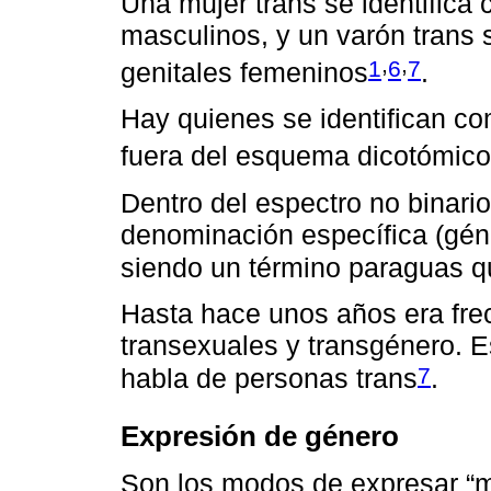
Una mujer trans se identifica
masculinos, y un varón trans 
,
,
1
6
7
genitales femeninos
.
Hay quienes se identifican co
fuera del esquema dicotómico
Dentro del espectro no binario
denominación específica (géner
siendo un término paraguas qu
Hasta hace unos años era frec
transexuales y transgénero. E
7
habla de personas trans
.
Expresión de género
Son los modos de expresar “m