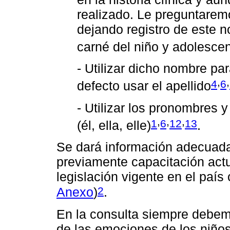
realizado. Le preguntarem
dejando registro de este no
carné del niño y adolesce
- Utilizar dicho nombre par
,
,
4
6
defecto usar el apellido
- Utilizar los pronombres y
,
,
,
1
6
12
13
(él, ella, elle)
.
Se dará información adecuada 
previamente capacitación actu
legislación vigente en el paí
2
Anexo
)
.
En la consulta siempre debemo
de las emociones de los niños