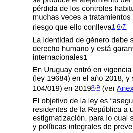
pérdida de los controles habi
muchas veces a tratamientos p
,
,
1
6
7
riesgo que ello conlleva
.
La identidad de género debe 
derecho humano y está garant
internacionales1
En Uruguay entró en vigencia 
(ley 19684) en el año 2018, y
,
8
9
104/019) en 2019
(ver
Ane
El objetivo de la ley es “aseg
residentes de la República a u
estigmatización, para lo cua
y políticas integrales de prev