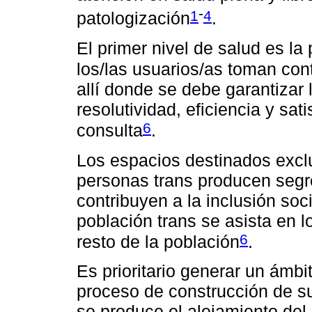
-
1
4
patologización
.
El primer nivel de salud es la
los/las usuarios/as toman con
allí donde se debe garantizar 
resolutividad, eficiencia y sat
6
consulta
.
Los espacios destinados excl
personas trans producen segr
contribuyen a la inclusión soc
población trans se asista en 
6
resto de la población
.
Es prioritario generar un ámb
proceso de construcción de su
se produce el alejamiento del 