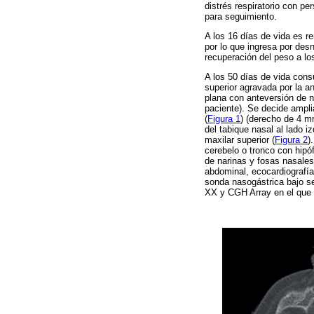
distrés respiratorio con p
para seguimiento.
A los 16 días de vida es r
por lo que ingresa por des
recuperación del peso a los
A los 50 días de vida consu
superior agravada por la an
plana con anteversión de n
paciente). Se decide ampli
(
Figura 1
) (derecho de 4 m
del tabique nasal al lado i
maxilar superior (
Figura 2
)
cerebelo o tronco con hipóf
de narinas y fosas nasales 
abdominal, ecocardiografía 
sonda nasogástrica bajo se
XX y CGH Array en el que 