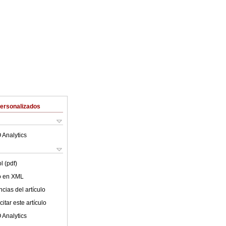
Personalizados
 Analytics
l (pdf)
lo en XML
cias del artículo
itar este artículo
 Analytics