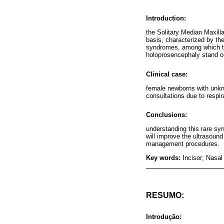
Introduction:
the Solitary Median Maxill
basis, characterized by the
syndromes, among which the 
holoprosencephaly stand o
Clinical case:
female newborns with unkn
consultations due to respir
Conclusions:
understanding this rare syn
will improve the ultrasoun
management procedures.
Key words:
Incisor; Nasal
RESUMO:
Introdução: