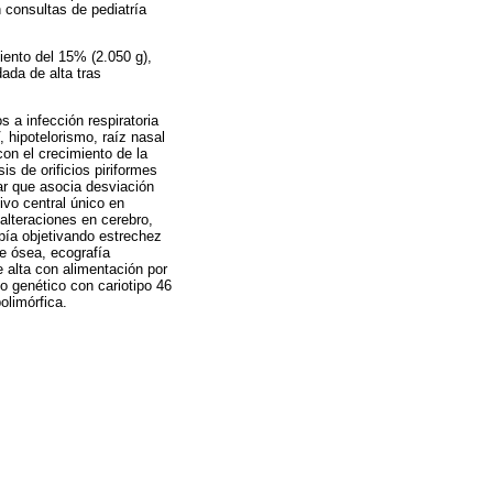
 consultas de pediatría
iento del 15% (2.050 g),
ada de alta tras
s a infección respiratoria
, hipotelorismo, raíz nasal
on el crecimiento de la
s de orificios piriformes
ar que asocia desviación
ivo central único en
alteraciones en cerebro,
opía objetivando estrechez
ie ósea, ecografía
e alta con alimentación por
o genético con cariotipo 46
olimórfica.