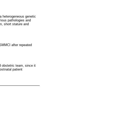
 a heterogeneous genetic
arious pathologies and
n, short stature and
 SMMCI after repeated
 obstetric team, since it
ostnatal patient