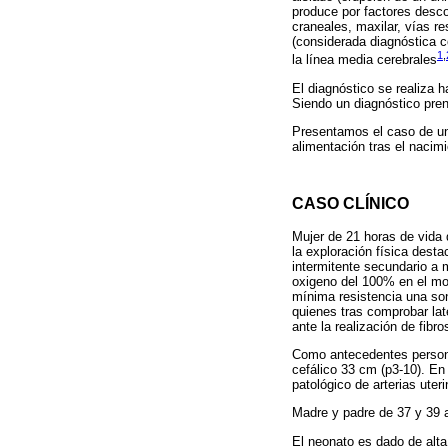
produce por factores desco
craneales, maxilar, vías re
(considerada diagnóstica c
1
,
la línea media cerebrales
El diagnóstico se realiza 
Siendo un diagnóstico pren
Presentamos el caso de un
alimentación tras el nacimi
CASO CLÍNICO
Mujer de 21 horas de vida 
la exploración física desta
intermitente secundario a 
oxigeno del 100% en el mo
mínima resistencia una son
quienes tras comprobar lat
ante la realización de fibro
Como antecedentes persona
cefálico 33 cm (p3-10). En 
patológico de arterias uter
Madre y padre de 37 y 39 
El neonato es dado de alta