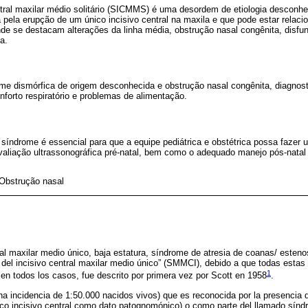
ntral maxilar médio solitário (SICMMS) é uma desordem de etiologia desconh
 pela erupção de um único incisivo central na maxila e que pode estar relaci
de se destacam alterações da linha média, obstrução nasal congênita, disfunç
a.
me dismórfica de origem desconhecida e obstrução nasal congênita, diagn
nforto respiratório e problemas de alimentação.
síndrome é essencial para que a equipe pediátrica e obstétrica possa fazer 
valiação ultrassonográfica pré-natal, bem como o adequado manejo pós-natal m
 Obstrução nasal
ral maxilar medio único, baja estatura, síndrome de atresia de coanas/ esteno
el incisivo central maxilar medio único” (SMMCI), debido a que todas estas 
1
n todos los casos, fue descrito por primera vez por Scott en 1958
.
na incidencia de 1:50.000 nacidos vivos) que es reconocida por la presencia 
nico incisivo central como dato patognomónico) o como parte del llamado sí