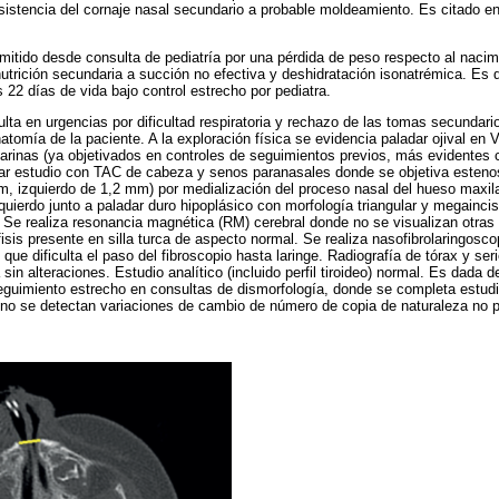
ersistencia del cornaje nasal secundario a probable moldeamiento. Es citado en
emitido desde consulta de pediatría por una pérdida de peso respecto al nacim
nutrición secundaria a succión no efectiva y deshidratación isonatrémica. Es d
 22 días de vida bajo control estrecho por pediatra.
lta en urgencias por dificultad respiratoria y rechazo de las tomas secundario
atomía de la paciente. A la exploración física se evidencia paladar ojival en V
arinas (ya objetivados en controles de seguimientos previos, más evidentes c
ar estudio con TAC de cabeza y senos paranasales donde se objetiva estenosi
m, izquierdo de 1,2 mm) por medialización del proceso nasal del hueso maxil
zquierdo junto a paladar duro hipoplásico con morfología triangular y megaincis
. Se realiza resonancia magnética (RM) cerebral donde no se visualizan otras 
isis presente en silla turca de aspecto normal. Se realiza nasofibrolaringosc
que dificulta el paso del fibroscopio hasta laringe. Radiografía de tórax y ser
sin alteraciones. Estudio analítico (incluido perfil tiroideo) normal. Es dada d
guimiento estrecho en consultas de dismorfología, donde se completa estudi
no se detectan variaciones de cambio de número de copia de naturaleza no p