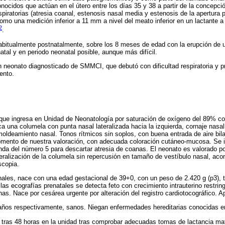
nocidos que actúan en el útero entre los días 35 y 38 a partir de la concepc
spiratorias (atresia coanal, estenosis nasal media y estenosis de la apertura p
omo una medición inferior a 11 mm a nivel del meato inferior en un lactante a 
2
.
habitualmente postnatalmente, sobre los 8 meses de edad con la erupción de un
atal y en periodo neonatal posible, aunque más difícil.
 neonato diagnosticado de SMMCI, que debutó con dificultad respiratoria y p
ento.
que ingresa en Unidad de Neonatología por saturación de oxígeno del 89% co
ca una columela con punta nasal lateralizada hacia la izquierda, cornaje nasal 
moldeamiento nasal. Tonos rítmicos sin soplos, con buena entrada de aire bila
mento de nuestra valoración, con adecuada coloración cutáneo-mucosa. Se i
da del número 5 para descartar atresia de coanas. El neonato es valorado por 
eralización de la columela sin repercusión en tamaño de vestíbulo nasal, aco
scopia.
les, nace con una edad gestacional de 39+0, con un peso de 2.420 g (p3), ta
las ecografías prenatales se detecta feto con crecimiento intrauterino restring
inas. Nace por cesárea urgente por alteración del registro cardiotocográfico. A
años respectivamente, sanos. Niegan enfermedades hereditarias conocidas en 
 tras 48 horas en la unidad tras comprobar adecuadas tomas de lactancia mat