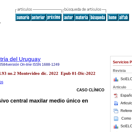
tría del Uruguay
Servicios 
0584
versión On-line
ISSN
1688-1249
Revista
ol.93 no.2 Montevideo dic. 2022 Epub 01-Dic-2022
SciELO
.26
Articulo
CASO CLÍNICO
Españo
sivo central maxilar medio único en
Articu
Referen
Como c
SciELO