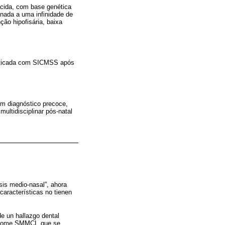
ecida, com base genética
onada a uma infinidade de
ão hipofisária, baixa
osticada com SICMSS após
um diagnóstico precoce,
ultidisciplinar pós-natal
sis medio-nasal”, ahora
características no tienen
de un hallazgo dental
ndrome SMMCI, que se