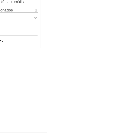
ción automática
cionados
nk