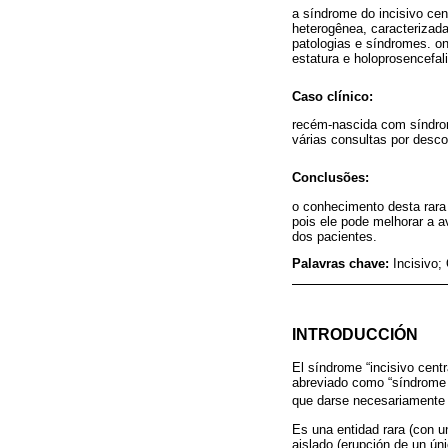
a síndrome do incisivo ce
heterogênea, caracterizada
patologias e síndromes. on
estatura e holoprosencefali
Caso clínico:
recém-nascida com síndro
várias consultas por desco
Conclusões:
o conhecimento desta rara 
pois ele pode melhorar a a
dos pacientes.
Palavras chave:
Incisivo;
INTRODUCCIÓN
El síndrome “incisivo cent
abreviado como “síndrome d
que darse necesariamente e
Es una entidad rara (con u
aislado (erupción de un ú