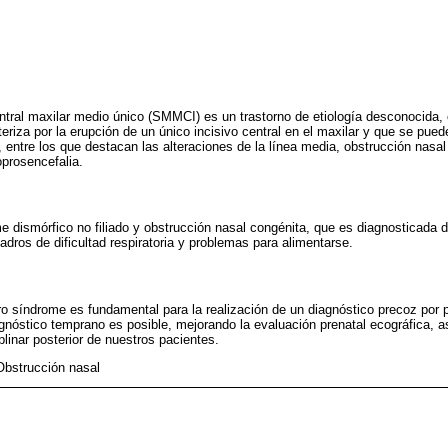
entral maxilar medio único (SMMCI) es un trastorno de etiología desconocida,
riza por la erupción de un único incisivo central en el maxilar y que se pued
 entre los que destacan las alteraciones de la línea media, obstrucción nasal
loprosencefalia.
 dismórfico no filiado y obstrucción nasal congénita, que es diagnosticada
adros de dificultad respiratoria y problemas para alimentarse.
ro síndrome es fundamental para la realización de un diagnóstico precoz por p
agnóstico temprano es posible, mejorando la evaluación prenatal ecográfica, 
linar posterior de nuestros pacientes.
 Obstrucción nasal