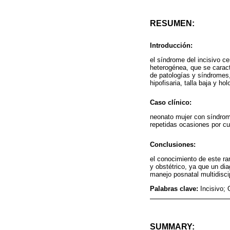
RESUMEN:
Introducción:
el síndrome del incisivo c
heterogénea, que se caracte
de patologías y síndromes,
hipofisaria, talla baja y ho
Caso clínico:
neonato mujer con síndrome
repetidas ocasiones por cu
Conclusiones:
el conocimiento de este ra
y obstétrico, ya que un di
manejo posnatal multidiscip
Palabras clave:
Incisivo;
SUMMARY: