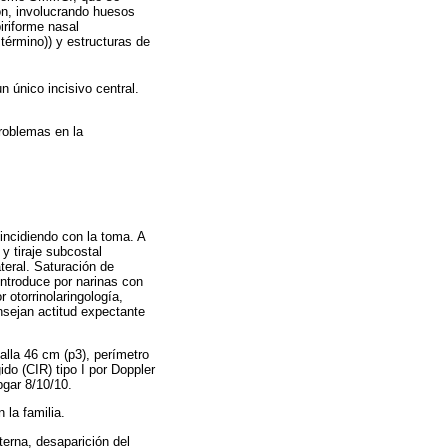
ión, involucrando huesos
iriforme nasal
término)) y estructuras de
 único incisivo central.
roblemas en la
incidiendo con la toma. A
y tiraje subcostal
teral. Saturación de
ntroduce por narinas con
otorrinolaringología,
nsejan actitud expectante
lla 46 cm (p3), perímetro
ido (CIR) tipo I por Doppler
pgar 8/10/10.
la familia.
erna, desaparición del