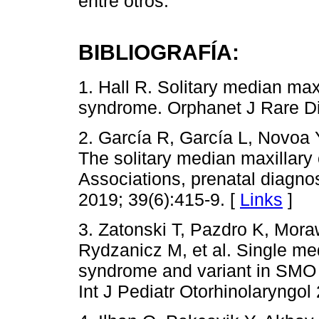
entre otros.
BIBLIOGRAFÍA:
1. Hall R. Solitary median max
syndrome. Orphanet J Rare Di
2. García R, García L, Novoa Y
The solitary median maxillary
Associations, prenatal diagno
2019; 39(6):415-9. [
Links
]
3. Zatonski T, Pazdro K, Mor
Rydzanicz M, et al. Single med
syndrome and variant in SMO
Int J Pediatr Otorhinolaryngol