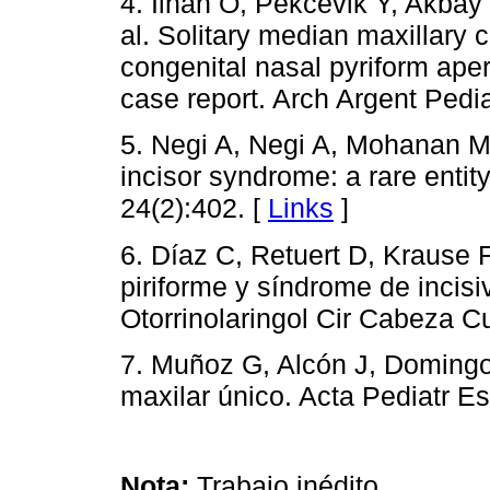
4. Ilhan O, Pekcevik Y, Akbay
al. Solitary median maxillary 
congenital nasal pyriform aper
case report. Arch Argent Pedia
5. Negi A, Negi A, Mohanan M.
incisor syndrome: a rare entit
24(2):402. [
Links
]
6. Díaz C, Retuert D, Krause F
piriforme y síndrome de incisi
Otorrinolaringol Cir Cabeza Cu
7. Muñoz G, Alcón J, Domingo 
maxilar único. Acta Pediatr E
Nota:
Trabajo inédito