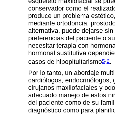
esqueleto maxilofacial se pu
conservador como el realizado.
produce un problema estético,
mediante ortodoncia, prostodo
alternativa, puede dejarse sin
preferencias del paciente o su
necesitar terapia con hormona
hormonal sustitutiva dependie
,
5
6
casos de hipopituitarismo
.
Por lo tanto, un abordaje multi
cardiólogos, endocrinólogos, g
cirujanos maxilofaciales y od
adecuado manejo de estos niñ
del paciente como de su famil
diagnóstico como para planifi