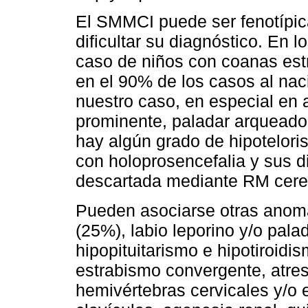
El SMMCI puede ser fenotípi
dificultar su diagnóstico. En
caso de niños con coanas est
en el 90% de los casos al na
nuestro caso, en especial en 
prominente, paladar arqueado y
hay algún grado de hipotelor
con holoprosencefalia y sus d
descartada mediante RM cereb
Pueden asociarse otras anoma
(25%), labio leporino y/o pala
hipopituitarismo e hipotiroidi
estrabismo convergente, atres
hemivértebras cervicales y/o 