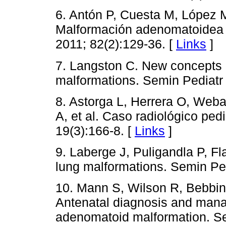
6. Antón P, Cuesta M, López M,
Malformación adenomatoidea q
2011; 82(2):129-36. [
Links
]
7. Langston C. New concepts i
malformations. Semin Pediatr 
8. Astorga L, Herrera O, Web
A, et al. Caso radiológico ped
19(3):166-8. [
Links
]
9. Laberge J, Puligandla P, F
lung malformations. Semin Ped
10. Mann S, Wilson R, Bebbin
Antenatal diagnosis and mana
adenomatoid malformation. S