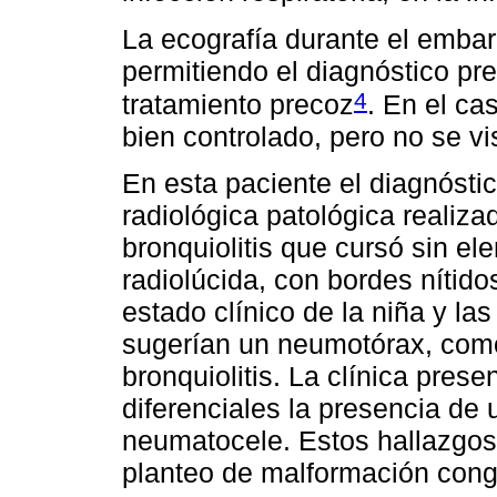
La ecografía durante el embar
permitiendo el diagnóstico p
4
tratamiento precoz
. En el ca
bien controlado, pero no se v
En esta paciente el diagnósti
radiológica patológica realiz
bronquiolitis que cursó sin e
radiolúcida, con bordes nítido
estado clínico de la niña y las
sugerían un neumotórax, com
bronquiolitis. La clínica pres
diferenciales la presencia de
neumatocele. Estos hallazgos 
planteo de malformación cong