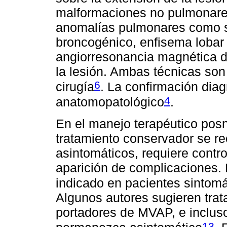
malformaciones no pulmonares 
anomalías pulmonares como s
broncogénico, enfisema lobar 
angiorresonancia magnética d
la lesión. Ambas técnicas son 
6
cirugía
. La confirmación diag
4
anatomopatológico
.
En el manejo terapéutico posn
tratamiento conservador se r
asintomáticos, requiere contro
aparición de complicaciones. E
indicado en pacientes sintom
Algunos autores sugieren trat
portadores de MVAP, e incluso
13