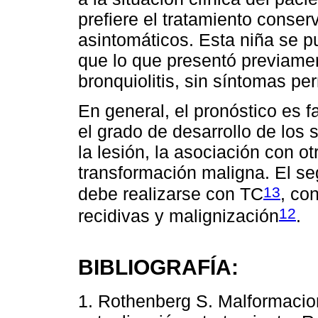
prefiere el tratamiento conser
asintomáticos. Esta niña se p
que lo que presentó previame
bronquiolitis, sin síntomas p
En general, el pronóstico es 
el grado de desarrollo de lo
la lesión, la asociación con o
transformación maligna. El seg
13
debe realizarse con TC
, co
12
recidivas y malignización
.
BIBLIOGRAFÍA:
1. Rothenberg S. Malformaci