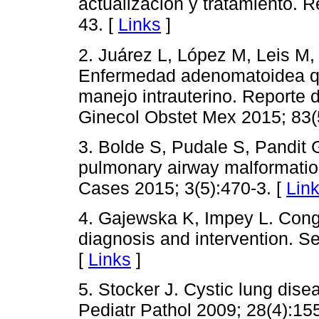
actualización y tratamiento. 
43. [
Links
]
2. Juárez L, López M, Leis M
Enfermedad adenomatoidea quí
manejo intrauterino. Reporte d
Ginecol Obstet Mex 2015; 83(
3. Bolde S, Pudale S, Pandit G
pulmonary airway malformation
Cases 2015; 3(5):470-3. [
Lin
4. Gajewska K, Impey L. Conge
diagnosis and intervention. S
[
Links
]
5. Stocker J. Cystic lung disea
Pediatr Pathol 2009; 28(4):15