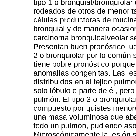
tipo 1 o bronquial/bronquiolar
rodeados de otros de menor t
células productoras de mucin
bronquial y de manera ocasion
carcinoma bronquioalveolar s
Presentan buen pronóstico lueg
2 o bronquiolar por lo común 
tiene pobre pronóstico porqu
anomalías congénitas. Las le
distribuidos en el tejido pulm
solo lóbulo o parte de él, per
pulmón. El tipo 3 o bronquiola
compuesto por quistes menore
una masa voluminosa que abar
todo un pulmón, pudiendo aso
Microscópicamente la lesión 