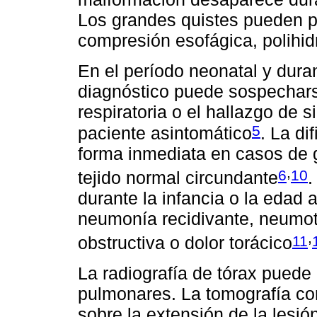
Los grandes quistes pueden p
compresión esofágica, polihid
En el período neonatal y dura
diagnóstico puede sospecharse
respiratoria o el hallazgo de 
5
paciente asintomático
. La di
forma inmediata en casos de 
,
6
10
tejido normal circundante
.
durante la infancia o la edad 
neumonía recidivante, neumot
,
11
obstructiva o dolor torácico
La radiografía de tórax puede 
pulmonares. La tomografía co
sobre la extensión de la lesió