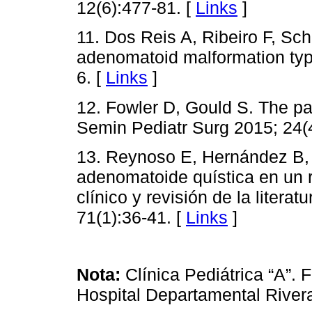
12(6):477-81. [
Links
]
11. Dos Reis A, Ribeiro F, Sch
adenomatoid malformation typ
6. [
Links
]
12. Fowler D, Gould S. The pat
Semin Pediatr Surg 2015; 24(
13. Reynoso E, Hernández B, B
adenomatoide quística en un r
clínico y revisión de la lite
71(1):36-41. [
Links
]
Nota:
Clínica Pediátrica “A”.
Hospital Departamental Rive