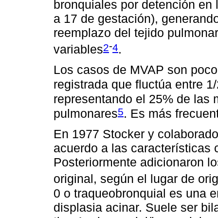
bronquiales por detención en
a 17 de gestación), generand
reemplazo del tejido pulmonar
-
2
4
variables
.
Los casos de MVAP son poco f
registrada que fluctúa entre 
representando el 25% de las 
5
pulmonares
. Es más frecuen
En 1977 Stocker y colaborado
acuerdo a las características c
Posteriormente adicionaron los
original, según el lugar de ori
0 o traqueobronquial es una e
displasia acinar. Suele ser bil