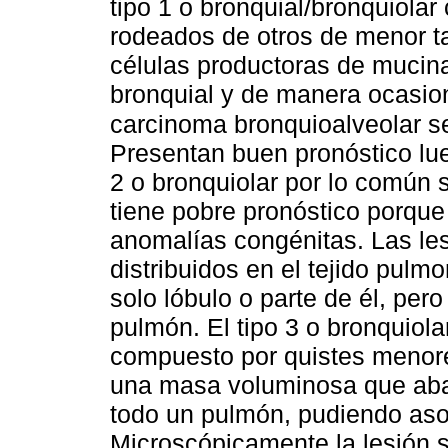
tipo 1 o bronquial/bronquiolar
rodeados de otros de menor t
células productoras de mucin
bronquial y de manera ocasion
carcinoma bronquioalveolar s
Presentan buen pronóstico lueg
2 o bronquiolar por lo común 
tiene pobre pronóstico porqu
anomalías congénitas. Las le
distribuidos en el tejido pulm
solo lóbulo o parte de él, per
pulmón. El tipo 3 o bronquiola
compuesto por quistes menore
una masa voluminosa que abar
todo un pulmón, pudiendo aso
Microscópicamente la lesión 