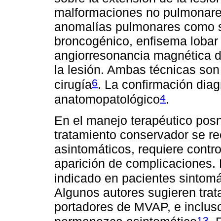
malformaciones no pulmonares 
anomalías pulmonares como s
broncogénico, enfisema lobar 
angiorresonancia magnética d
la lesión. Ambas técnicas son 
6
cirugía
. La confirmación diag
4
anatomopatológico
.
En el manejo terapéutico posn
tratamiento conservador se r
asintomáticos, requiere contro
aparición de complicaciones. E
indicado en pacientes sintom
Algunos autores sugieren trat
portadores de MVAP, e incluso
13