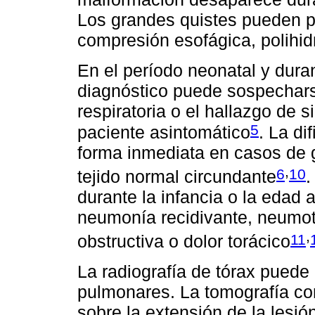
Los grandes quistes pueden p
compresión esofágica, polihid
En el período neonatal y dura
diagnóstico puede sospecharse
respiratoria o el hallazgo de 
5
paciente asintomático
. La di
forma inmediata en casos de 
,
6
10
tejido normal circundante
.
durante la infancia o la edad 
neumonía recidivante, neumot
,
11
obstructiva o dolor torácico
La radiografía de tórax puede 
pulmonares. La tomografía co
sobre la extensión de la lesió