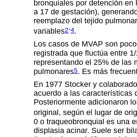
bronquiales por detención en
a 17 de gestación), generand
reemplazo del tejido pulmonar
-
2
4
variables
.
Los casos de MVAP son poco f
registrada que fluctúa entre 
representando el 25% de las 
5
pulmonares
. Es más frecuen
En 1977 Stocker y colaborado
acuerdo a las características c
Posteriormente adicionaron los
original, según el lugar de ori
0 o traqueobronquial es una e
displasia acinar. Suele ser bil