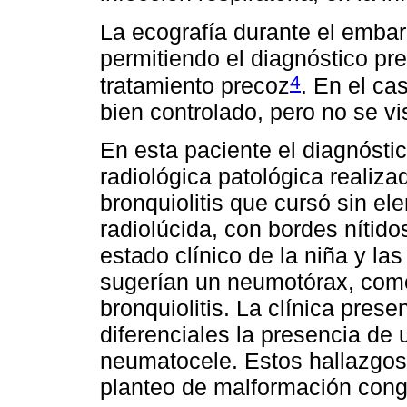
La ecografía durante el embar
permitiendo el diagnóstico p
4
tratamiento precoz
. En el ca
bien controlado, pero no se v
En esta paciente el diagnósti
radiológica patológica realiz
bronquiolitis que cursó sin e
radiolúcida, con bordes nítido
estado clínico de la niña y las
sugerían un neumotórax, com
bronquiolitis. La clínica pres
diferenciales la presencia de
neumatocele. Estos hallazgos 
planteo de malformación cong