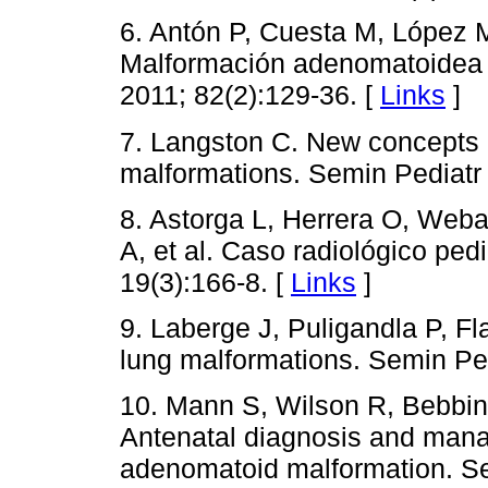
6. Antón P, Cuesta M, López M,
Malformación adenomatoidea q
2011; 82(2):129-36. [
Links
]
7. Langston C. New concepts i
malformations. Semin Pediatr 
8. Astorga L, Herrera O, Web
A, et al. Caso radiológico ped
19(3):166-8. [
Links
]
9. Laberge J, Puligandla P, F
lung malformations. Semin Ped
10. Mann S, Wilson R, Bebbin
Antenatal diagnosis and mana
adenomatoid malformation. S