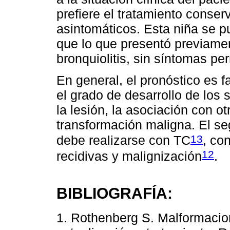
prefiere el tratamiento conser
asintomáticos. Esta niña se p
que lo que presentó previame
bronquiolitis, sin síntomas p
En general, el pronóstico es 
el grado de desarrollo de lo
la lesión, la asociación con o
transformación maligna. El seg
13
debe realizarse con TC
, co
12
recidivas y malignización
.
BIBLIOGRAFÍA:
1. Rothenberg S. Malformaci