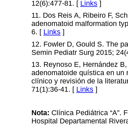
12(6):477-81. [
Links
]
11. Dos Reis A, Ribeiro F, Sch
adenomatoid malformation typ
6. [
Links
]
12. Fowler D, Gould S. The pat
Semin Pediatr Surg 2015; 24(
13. Reynoso E, Hernández B, B
adenomatoide quística en un r
clínico y revisión de la lite
71(1):36-41. [
Links
]
Nota:
Clínica Pediátrica “A”.
Hospital Departamental Rive