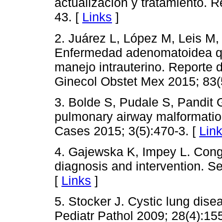
actualización y tratamiento. 
43. [
Links
]
2. Juárez L, López M, Leis M
Enfermedad adenomatoidea quí
manejo intrauterino. Reporte d
Ginecol Obstet Mex 2015; 83(
3. Bolde S, Pudale S, Pandit G
pulmonary airway malformation
Cases 2015; 3(5):470-3. [
Lin
4. Gajewska K, Impey L. Conge
diagnosis and intervention. S
[
Links
]
5. Stocker J. Cystic lung disea
Pediatr Pathol 2009; 28(4):15