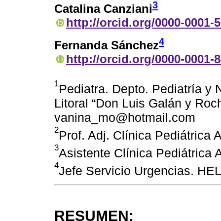
3
Catalina Canziani
http://orcid.org/0000-0001-
4
Fernanda Sánchez
http://orcid.org/0000-0001-
1
Pediatra. Depto. Pediatría y 
Litoral “Don Luis Galán y Roc
vanina_mo@hotmail.com
2
Prof. Adj. Clínica Pediátric
3
Asistente Clínica Pediátrica
4
Jefe Servicio Urgencias. HE
RESUMEN: