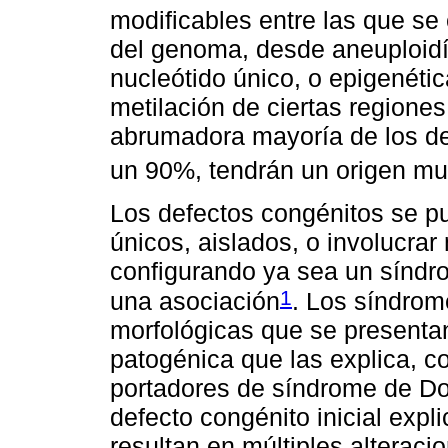
modificables entre las que se 
del genoma, desde aneuploid
nucleótido único, o epigenét
metilación de ciertas regione
abrumadora mayoría de los d
un 90%, tendrán un origen mult
Los defectos congénitos se p
únicos, aislados, o involucrar
configurando ya sea un síndr
1
una asociación
. Los síndrom
morfológicas que se presenta
patogénica que las explica, c
portadores de síndrome de Do
defecto congénito inicial exp
resultan en múltiples alterac