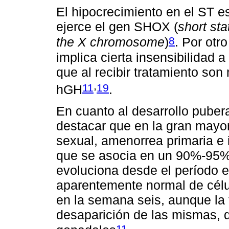
El hipocrecimiento en el ST es
ejerce el gen SHOX (
short st
8
the X chromosome
)
. Por otr
implica cierta insensibilidad 
que al recibir tratamiento son
,
11
19
hGH
.
En cuanto al desarrollo puber
destacar que en la gran mayorí
sexual, amenorrea primaria e i
que se asocia en un 90%-95% 
evoluciona desde el período 
aparentemente normal de célu
en la semana seis, aunque la 
desaparición de las mismas, d
11