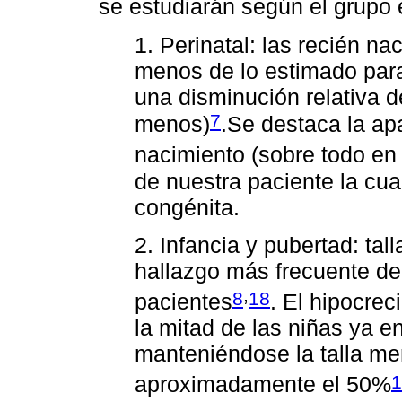
se estudiarán según el grupo e
1. Perinatal: las recién n
menos de lo estimado para
una disminución relativa
7
menos)
.Se destaca la apa
nacimiento (sobre todo en 
de nuestra paciente la cu
congénita.
2. Infancia y pubertad: tal
hallazgo más frecuente de
,
8
18
pacientes
. El hipocrec
la mitad de las niñas ya en
manteniéndose la talla men
1
aproximadamente el 50%