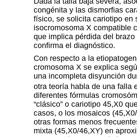
Dada la talla baja severa, as
congénita y las dismorfias car
físico, se solicita cariotipo e
isocromosoma X compatible co
que implica pérdida del brazo
confirma el diagnóstico.
Con respecto a la etiopatogenia
cromosoma X se explica según
una incompleta disyunción dura
otra teoría habla de una falla
diferentes fórmulas cromosóm
“clásico” o cariotipo 45,X0 q
casos, o los mosaicos (45,X0
otras formas menos frecuente
mixta (45,X0/46,XY) en apro