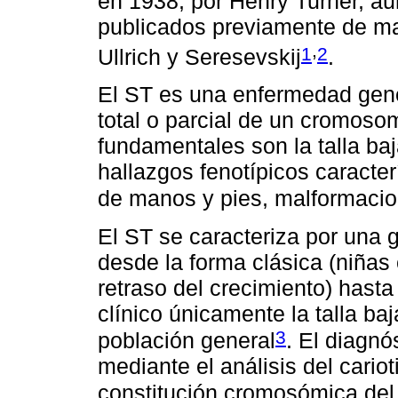
en 1938, por Henry Turner, a
publicados previamente de ma
,
1
2
Ullrich y Seresevskij
.
El ST es una enfermedad genét
total o parcial de un cromoso
fundamentales son la talla baj
hallazgos fenotípicos caracte
de manos y pies, malformacion
El ST se caracteriza por una g
desde la forma clásica (niñas
retraso del crecimiento) hast
clínico únicamente la talla baj
3
población general
. El diagnó
mediante el análisis del cariot
constitución cromosómica del 