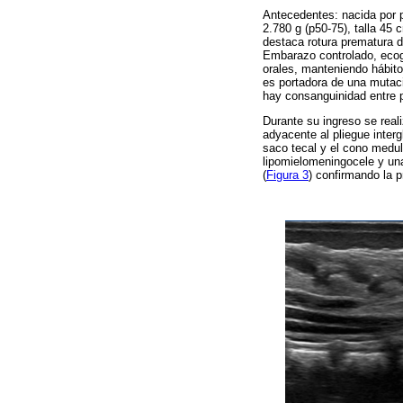
Antecedentes: nacida por 
2.780 g (p50-75), talla 45
destaca rotura prematura d
Embarazo controlado, ecogr
orales, manteniendo hábito
es portadora de una mutac
hay consanguinidad entre p
Durante su ingreso se real
adyacente al pliegue inter
saco tecal y el cono medul
lipomielomeningocele y una
(
Figura 3
) confirmando la p