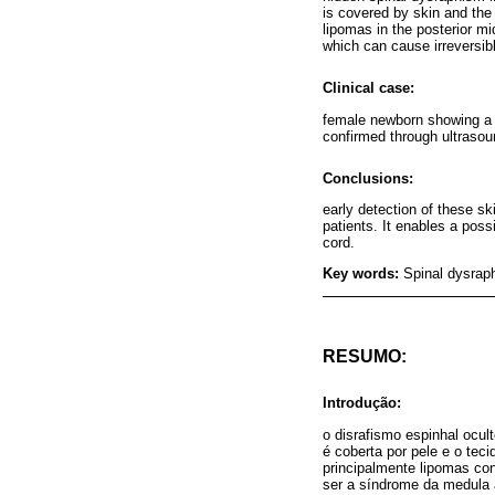
is covered by skin and the 
lipomas in the posterior m
which can cause irreversib
Clinical case:
female newborn showing a l
confirmed through ultraso
Conclusions:
early detection of these s
patients. It enables a poss
cord.
Key words:
Spinal dysrap
RESUMO:
Introdução:
o disrafismo espinhal ocul
é coberta por pele e o tec
principalmente lipomas con
ser a síndrome da medula a