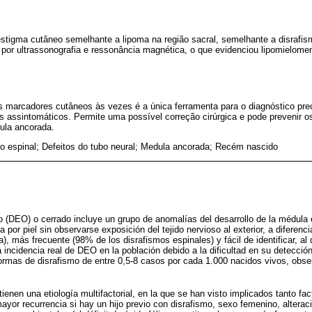
stigma cutâneo semelhante a lipoma na região sacral, semelhante a disrafism
 por ultrassonografia e ressonância magnética, o que evidenciou lipomielome
 marcadores cutâneos às vezes é a única ferramenta para o diagnóstico pre
s assintomáticos. Permite uma possível correção cirúrgica e pode prevenir o
dula ancorada.
o espinal; Defeitos do tubo neural; Medula ancorada; Recém nascido
to (DEO) o cerrado incluye un grupo de anomalías del desarrollo de la médula e
a por piel sin observarse exposición del tejido nervioso al exterior, a diferenci
a), más frecuente (98% de los disrafismos espinales) y fácil de identificar, al 
incidencia real de DEO en la población debido a la dificultad en su detecci
formas de disrafismo de entre 0,5-8 casos por cada 1.000 nacidos vivos, obs
ienen una etiología multifactorial, en la que se han visto implicados tanto fa
mayor recurrencia si hay un hijo previo con disrafismo, sexo femenino, alte