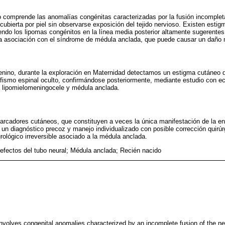
to comprende las anomalías congénitas caracterizadas por la fusión incompleta
 cubierta por piel sin observarse exposición del tejido nervioso. Existen est
endo los lipomas congénitos en la línea media posterior altamente sugerentes
la asociación con el síndrome de médula anclada, que puede causar un daño ne
nino, durante la exploración en Maternidad detectamos un estigma cutáneo de
fismo espinal oculto, confirmándose posteriormente, mediante estudio con ec
e lipomielomeningocele y médula anclada.
marcadores cutáneos, que constituyen a veces la única manifestación de la e
ía un diagnóstico precoz y manejo individualizado con posible corrección quirú
rológico irreversible asociado a la médula anclada.
Defectos del tubo neural; Médula anclada; Recién nacido
nvolves congenital anomalies characterized by an incomplete fusion of the neu