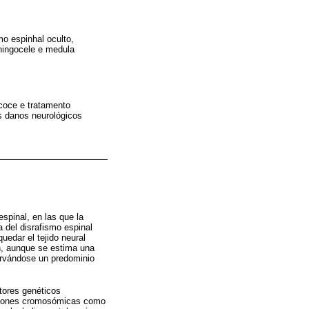
o espinhal oculto,
ningocele e medula
coce e tratamento
s danos neurológicos
spinal, en las que la
a del disrafismo espinal
quedar el tejido neural
ón, aunque se estima una
ervándose un predominio
ctores genéticos
raciones cromosómicas como