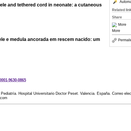
Automat
e and tethered cord in neonate: a cutaneous
Related lin
Share
More
More
le e medula ancorada em rescem nacido: um
Permali
-0001-9630-0865
 Pediatría. Hospital Universitario Doctor Peset. Valencia. España. Correo elec
.com