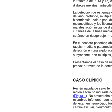
la trisomía de 9, 13 y 18)
diabetes mellitus, antiepilép
La detección de estigmas 
del ano, profundo, múltiple
hipertricosis, cola o pseu
melanocíticos y los lipom
manifestación inicial de d
cutáneas de la línea media
cutáneo en riesgo bajo, mo
En el neonato podemos obse
raquis, medial o paramedial
detección en una exploraci
subyacente, son múltiples
Presentamos el caso de un
precoz a través de la dete
CASO CLÍNICO
Recién nacida de sexo feme
región sacra no indurada c
(
Figura 1
). No presentaba 
miembros inferiores, con re
del examen neurológico fu
cardiovascular, pleuropulm