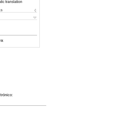
ic translation
ks
nk
trónico: