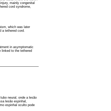
injury, mainly congenital
ethered cord syndrome,
hism, which was later
 a tethered cord.
reatment in asymptomatic
 linked to the tethered
tubo neural, onde a lesão
ssa lesão espinhal,
smo espinhal oculto pode