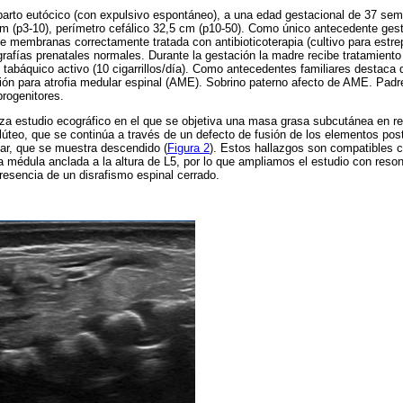
parto eutócico (con expulsivo espontáneo), a una edad gestacional de 37 se
 cm (p3-10), perímetro cefálico 32,5 cm (p10-50). Como único antecedente gest
e membranas correctamente tratada con antibioticoterapia (cultivo para estre
afías prenatales normales. Durante la gestación la madre recibe tratamiento c
 tabáquico activo (10 cigarrillos/día). Como antecedentes familiares destaca
ión para atrofia medular espinal (AME). Sobrino paterno afecto de AME. Padr
rogenitores.
iza estudio ecográfico en el que se objetiva una masa grasa subcutánea en re
glúteo, que se continúa a través de un defecto de fusión de los elementos post
ar, que se muestra descendido (
Figura 2
). Estos hallazgos son compatibles c
 médula anclada a la altura de L5, por lo que ampliamos el estudio con res
resencia de un disrafismo espinal cerrado.