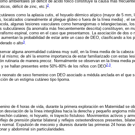
 como ambientales (el déficit de ácido fólico constituye la causa más frecuent
2
ticos, déficit de zinc, etc.)
.
cutáneos como la aplasia cutis, el hoyuelo dérmico atípico (mayor de 5 mm, 
s, localizados cranealmente al pliegue glúteo o fuera de la línea media) , el s
docola, algunas lesiones vasculares como hemangiomas o telangiectasias, lo
as subcutáneos (la anomalía más frecuentemente descrita) constituyen, en m
israfismo espinal, como en el caso que presentamos. La asociación de dos o
 aumentan la probabilidad de estar ante un caso de DEO, clasificando a los 
3
derado o alto
.
rvar alguna anormalidad cutánea muy sutil, en la línea media de la cabeza o
 al mismo; de ahí la enorme importancia de estar familiarizado con estas lesi
ón rutinaria de manera precoz. Normalmente se observan en la línea media post
2
,
3
, y se hallan presentes entre 50%-80% de los niños con DEO
.
 neonato de sexo femenino con DEO asociado a médula anclada en el que se
cción de un estigma cutáneo tipo lipoma.
nino de 4 horas de vida, durante la primera exploración en Maternidad se ob
on desviación de la línea interglútea hacia la derecha y pequeño angioma milim
mechón cutáneo, ni hoyuelo, ni trayecto fistuloso. Movimientos activos y ar
flejo de prensión plantar bilateral y reflejos osteotendinosos presentes, bilate
e normal. Expulsión de meconio y diuresis durante las primeras 24 horas de 
onar y abdominal sin particularidades.