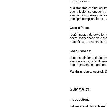
Introducción:
el disrafismo espinal ocul
que la lesión se encuentra
asocian a su presencia, si
principal complicación es 
Caso clínico:
recién nacida de sexo feme
sacra sospechoso de disra
magnética, la presencia d
Conclusiones:
el reconocimiento de los 
asintomáticos, posibilitar
podría prevenir el daño neu
Palabras clave:
espinal; 
SUMMARY:
Introduction:
hidden spinal dysraphism i