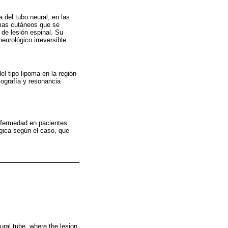
 del tubo neural, en las
igmas cutáneos que se
 de lesión espinal. Su
urológico irreversible.
l tipo lipoma en la región
ografía y resonancia
nfermedad en pacientes
rgica según el caso, que
ral tube, where the lesion