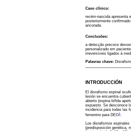
Caso clínico:
recém-nascida apresenta e
posteriormente confirmado
ancorada.
Conclusões:
a detecção precoce desses
personalizado em paciente
irreversíveis ligados à me
Palavras chave:
Disrafism
INTRODUCCIÓN
El disrafismo espinal ocul
lesión se encuentra cubiert
abierto (espina bífida apert
expuesto. Se desconoce la 
incidencia para todas las 
1
femenino para DEO
.
Los disrafismos espinales t
(predisposición genética, 