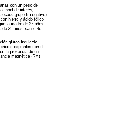
manas con un peso de
acional de interés,
ptococo grupo B negativo).
on hierro y ácido fólico
 que la madre de 27 años
e de 29 años, sano. No
gión glútea izquierda
eriores espinales con el
on la presencia de un
onancia magnética (RM)