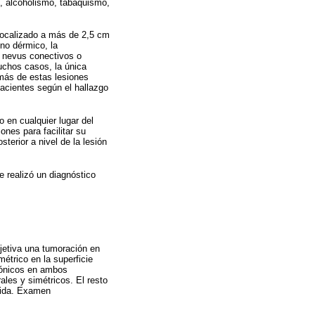
e, alcoholismo, tabaquismo,
localizado a más de 2,5 cm
eno dérmico, la
s nevus conectivos o
uchos casos, la única
 más de estas lesiones
pacientes según el hallazgo
 en cualquier lugar del
ones para facilitar su
erior a nivel de la lesión
 realizó un diagnóstico
jetiva una tumoración en
étrico en la superficie
mónicos en ambos
rales y simétricos. El resto
vida. Examen