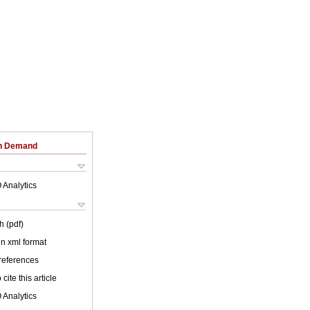
on Demand
 Analytics
h (pdf)
 in xml format
 references
cite this article
 Analytics