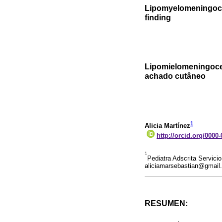
Lipomyelomeningocel
finding
Lipomielomeningoce
achado cutâneo
1
Alicia Martínez
http://orcid.org/0000
1
Pediatra Adscrita Servicio
aliciamarsebastian@gmail
RESUMEN: