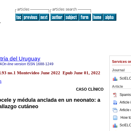
tría del Uruguay
Services 
4
On-line version
ISSN
1688-1249
Journal
ol.93 no.1 Montevideo June 2022 Epub June 01, 2022
SciELO
.5
Article
CASO CLÍNICO
Spanis
cele y médula anclada en un neonato: a
Article
allazgo cutáneo
Article
How to 
SciELO